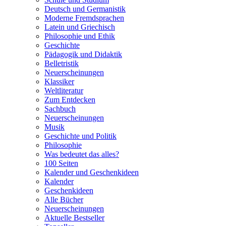
Deutsch und Germanistik
Moderne Fremdsprachen
Latein und Griechisch
Philosophie und Ethik
Geschichte
Pädagogik und Didaktik
Belletristik
Neuerscheinungen
Klassiker
Weltliteratur
Zum Entdecken
Sachbuch
Neuerscheinungen
Musik
Geschichte und Politik
Philosophie
Was bedeutet das alles?
100 Seiten
Kalender und Geschenkideen
Kalender
Geschenkideen
Alle Bücher
Neuerscheinungen
Aktuelle Bestseller