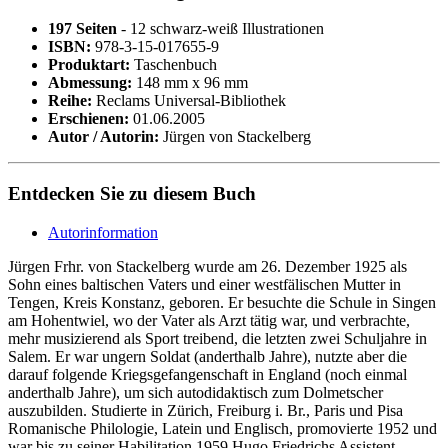
197 Seiten
- 12 schwarz-weiß Illustrationen
ISBN:
978-3-15-017655-9
Produktart:
Taschenbuch
Abmessung:
148 mm x 96 mm
Reihe:
Reclams Universal-Bibliothek
Erschienen:
01.06.2005
Autor / Autorin:
Jürgen von Stackelberg
Entdecken Sie zu diesem Buch
Autorinformation
Jürgen Frhr. von Stackelberg wurde am 26. Dezember 1925 als
Sohn eines baltischen Vaters und einer westfälischen Mutter in
Tengen, Kreis Konstanz, geboren. Er besuchte die Schule in Singen
am Hohentwiel, wo der Vater als Arzt tätig war, und verbrachte,
mehr musizierend als Sport treibend, die letzten zwei Schuljahre in
Salem. Er war ungern Soldat (anderthalb Jahre), nutzte aber die
darauf folgende Kriegsgefangenschaft in England (noch einmal
anderthalb Jahre), um sich autodidaktisch zum Dolmetscher
auszubilden. Studierte in Zürich, Freiburg i. Br., Paris und Pisa
Romanische Philologie, Latein und Englisch, promovierte 1952 und
war bis zu seiner Habilitation 1959 Hugo Friedrichs Assistent.