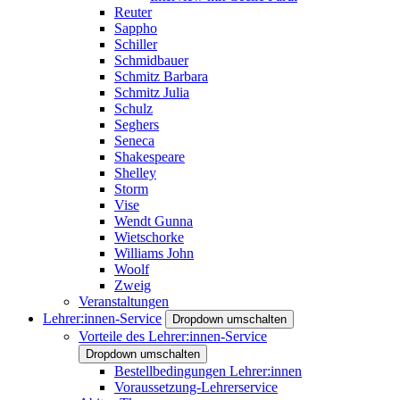
Reuter
Sappho
Schiller
Schmidbauer
Schmitz Barbara
Schmitz Julia
Schulz
Seghers
Seneca
Shakespeare
Shelley
Storm
Vise
Wendt Gunna
Wietschorke
Williams John
Woolf
Zweig
Veranstaltungen
Lehrer:innen-Service
Dropdown umschalten
Vorteile des Lehrer:innen-Service
Dropdown umschalten
Bestellbedingungen Lehrer:innen
Voraussetzung-Lehrerservice