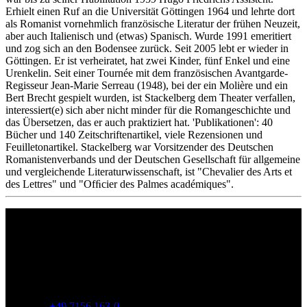
Erhielt einen Ruf an die Universität Göttingen 1964 und lehrte dort
als Romanist vornehmlich französische Literatur der frühen Neuzeit,
aber auch Italienisch und (etwas) Spanisch. Wurde 1991 emeritiert
und zog sich an den Bodensee zurück. Seit 2005 lebt er wieder in
Göttingen. Er ist verheiratet, hat zwei Kinder, fünf Enkel und eine
Urenkelin. Seit einer Tournée mit dem französischen Avantgarde-
Regisseur Jean-Marie Serreau (1948), bei der ein Molière und ein
Bert Brecht gespielt wurden, ist Stackelberg dem Theater verfallen,
interessiert(e) sich aber nicht minder für die Romangeschichte und
das Übersetzen, das er auch praktiziert hat. 'Publikationen': 40
Bücher und 140 Zeitschriftenartikel, viele Rezensionen und
Feuilletonartikel. Stackelberg war Vorsitzender des Deutschen
Romanistenverbands und der Deutschen Gesellschaft für allgemeine
und vergleichende Literaturwissenschaft, ist "Chevalier des Arts et
des Lettres" und "Ofﬁcier des Palmes académiques".
Philipp Reclam jun. Verlag GmbH
Siemensstr. 32
71254 Ditzingen
Deutschland
Telefon:
+49 7156 163-0