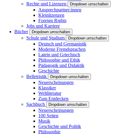
Rechte und Lizenzen
Dropdown umschalten
Ansprechpartner:innen
Kleinlizenzen
Foreign Rights
Jobs und Karriere
Bücher
Dropdown umschalten
Schule und Studium
Dropdown umschalten
Deutsch und Germanistik
Moderne Fremdsprachen
Latein und Griechisch
Philosophie und Ethik
Pädagogik und Didaktik
Geschichte
Belletristik
Dropdown umschalten
Neuerscheinungen
Klassiker
Weltliteratur
Zum Entdecken
Sachbuch
Dropdown umschalten
Neuerscheinungen
100 Seiten
Musik
Geschichte und Politik
Philosophie