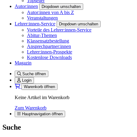
Topseller
Autor:innen
Dropdown umschalten
Autor:innen von A bis Z
Veranstaltungen
Lehrer:innen-Service
Dropdown umschalten
Vorteile des Lehrer:innen-Service
Abitur-Themen
Klassensatzbestellung
Ansprechpartner:innen
Lehrer:innen-Prospekte
Kostenlose Downloads
Magazin
Suche öffnen
Login
Warenkorb öffnen
Keine Artikel im Warenkorb
Zum Warenkorb
Hauptnavigation öffnen
Suche