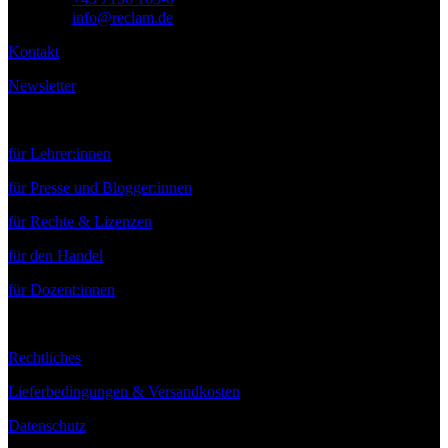
E-Mail:
info@reclam.de
Kontakt
Newsletter
Service
für Lehrer:innen
für Presse und Blogger:innen
für Rechte & Lizenzen
für den Handel
für Dozent:innen
Rechtliches
Lieferbedingungen & Versandkosten
Datenschutz