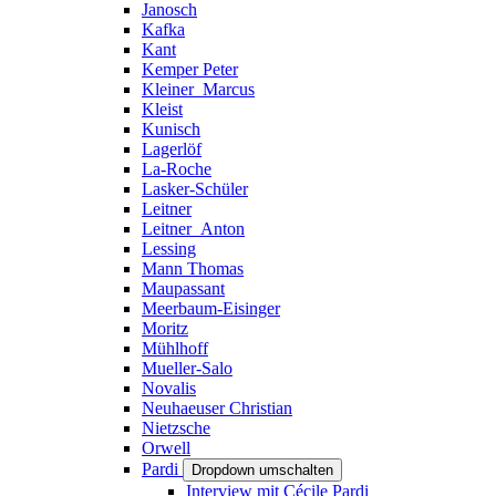
Janosch
Kafka
Kant
Kemper Peter
Kleiner_Marcus
Kleist
Kunisch
Lagerlöf
La-Roche
Lasker-Schüler
Leitner
Leitner_Anton
Lessing
Mann Thomas
Maupassant
Meerbaum-Eisinger
Moritz
Mühlhoff
Mueller-Salo
Novalis
Neuhaeuser Christian
Nietzsche
Orwell
Pardi
Dropdown umschalten
Interview mit Cécile Pardi