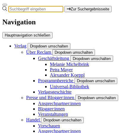
Zur Suchergebnisseite
Navigation
Hauptnavigation schließen
Verlag
Dropdown umschalten
Über Reclam
Dropdown umschalten
Geschäftsleitung
Dropdown umschalten
Melanie Michelbrink
Petra Mayer
Alexander Koeppl
Programmbereiche
Dropdown umschalten
Universal-Bibliothek
Verlagsgeschichte
Presse und Blogger:innen
Dropdown umschalten
Ansprechpartner:innen
Blogger:innen
Veranstaltungen
Handel
Dropdown umschalten
Vorschauen
Ansprechpartner:innen