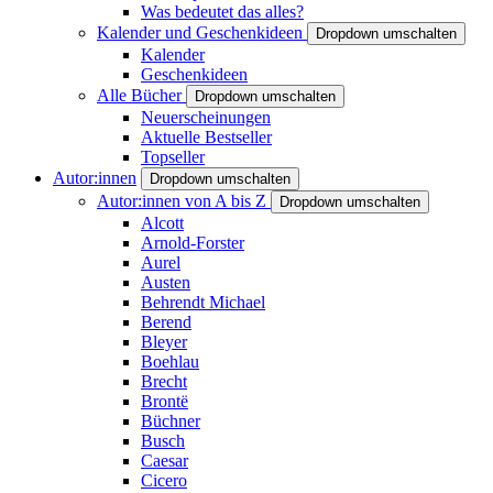
Was bedeutet das alles?
Kalender und Geschenkideen
Dropdown umschalten
Kalender
Geschenkideen
Alle Bücher
Dropdown umschalten
Neuerscheinungen
Aktuelle Bestseller
Topseller
Autor:innen
Dropdown umschalten
Autor:innen von A bis Z
Dropdown umschalten
Alcott
Arnold-Forster
Aurel
Austen
Behrendt Michael
Berend
Bleyer
Boehlau
Brecht
Brontë
Büchner
Busch
Caesar
Cicero