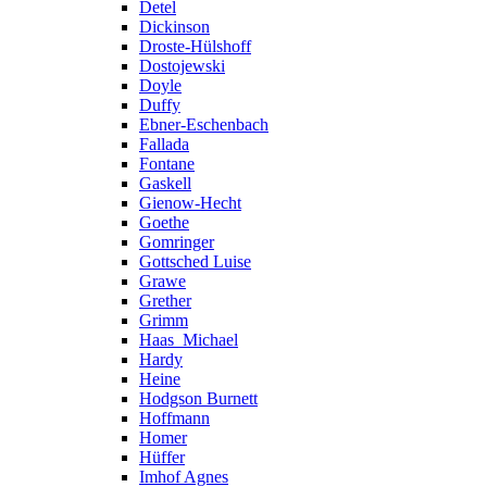
Detel
Dickinson
Droste-Hülshoff
Dostojewski
Doyle
Duffy
Ebner-Eschenbach
Fallada
Fontane
Gaskell
Gienow-Hecht
Goethe
Gomringer
Gottsched Luise
Grawe
Grether
Grimm
Haas_Michael
Hardy
Heine
Hodgson Burnett
Hoffmann
Homer
Hüffer
Imhof Agnes