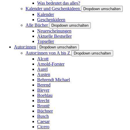
Was bedeutet das alles?
Kalender und Geschenkideen
Dropdown umschalten
Kalender
Geschenkideen
Alle Bücher
Dropdown umschalten
Neuerscheinungen
Aktuelle Bestseller
Topseller
Autor:innen
Dropdown umschalten
Autor:innen von A bis Z
Dropdown umschalten
Alcott
Arnold-Forster
Aurel
Austen
Behrendt Michael
Berend
Bleyer
Boehlau
Brecht
Brontë
Büchner
Busch
Caesar
Cicero