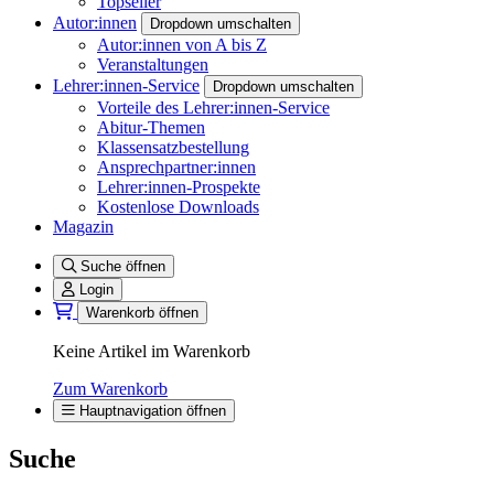
Topseller
Autor:innen
Dropdown umschalten
Autor:innen von A bis Z
Veranstaltungen
Lehrer:innen-Service
Dropdown umschalten
Vorteile des Lehrer:innen-Service
Abitur-Themen
Klassensatzbestellung
Ansprechpartner:innen
Lehrer:innen-Prospekte
Kostenlose Downloads
Magazin
Suche öffnen
Login
Warenkorb öffnen
Keine Artikel im Warenkorb
Zum Warenkorb
Hauptnavigation öffnen
Suche