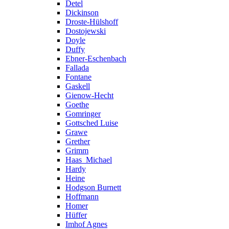
Detel
Dickinson
Droste-Hülshoff
Dostojewski
Doyle
Duffy
Ebner-Eschenbach
Fallada
Fontane
Gaskell
Gienow-Hecht
Goethe
Gomringer
Gottsched Luise
Grawe
Grether
Grimm
Haas_Michael
Hardy
Heine
Hodgson Burnett
Hoffmann
Homer
Hüffer
Imhof Agnes