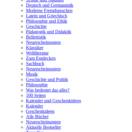
Deutsch und Germanistik
Moderne Fremdsprachen
Latein und Griechisch
Philosophie und Ethik
Geschichte
Pädagogik und Didaktik
Belletristik
Neuerscheinungen
Klassiker
Weltliteratur
Zum Entdecken
Sachbuch
Neuerscheinungen
Musik
Geschichte und Politik
Philosophie
Was bedeutet das alles?
100 Seiten
Kalender und Geschenkideen
Kalender
Geschenkideen
Alle Bücher
Neuerscheinungen
Aktuelle Bestseller