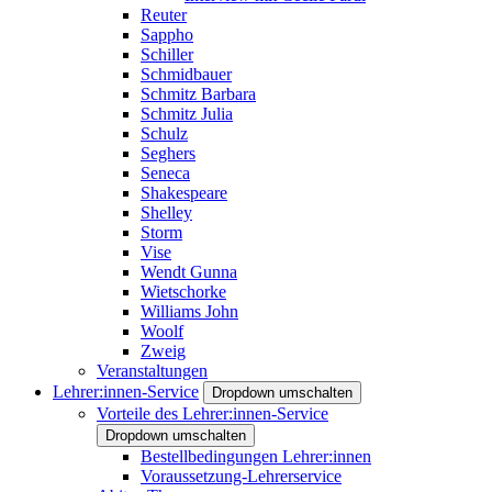
Reuter
Sappho
Schiller
Schmidbauer
Schmitz Barbara
Schmitz Julia
Schulz
Seghers
Seneca
Shakespeare
Shelley
Storm
Vise
Wendt Gunna
Wietschorke
Williams John
Woolf
Zweig
Veranstaltungen
Lehrer:innen-Service
Dropdown umschalten
Vorteile des Lehrer:innen-Service
Dropdown umschalten
Bestellbedingungen Lehrer:innen
Voraussetzung-Lehrerservice