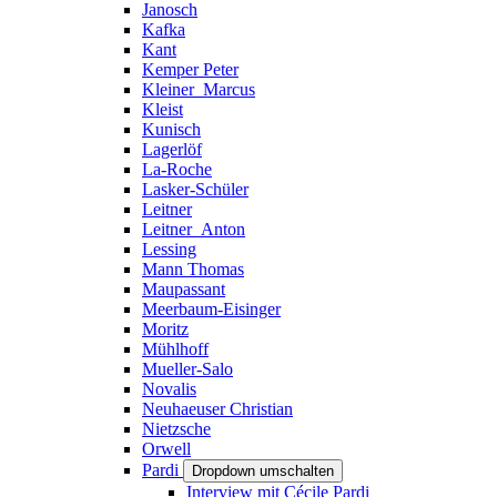
Janosch
Kafka
Kant
Kemper Peter
Kleiner_Marcus
Kleist
Kunisch
Lagerlöf
La-Roche
Lasker-Schüler
Leitner
Leitner_Anton
Lessing
Mann Thomas
Maupassant
Meerbaum-Eisinger
Moritz
Mühlhoff
Mueller-Salo
Novalis
Neuhaeuser Christian
Nietzsche
Orwell
Pardi
Dropdown umschalten
Interview mit Cécile Pardi