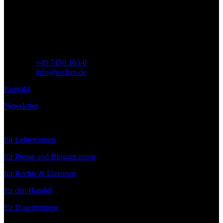
Siemensstr. 32
71254 Ditzingen
Deutschland
Telefon:
+49 7156 163-0
E-Mail:
info@reclam.de
Kontakt
Newsletter
Service
für Lehrer:innen
für Presse und Blogger:innen
für Rechte & Lizenzen
für den Handel
für Dozent:innen