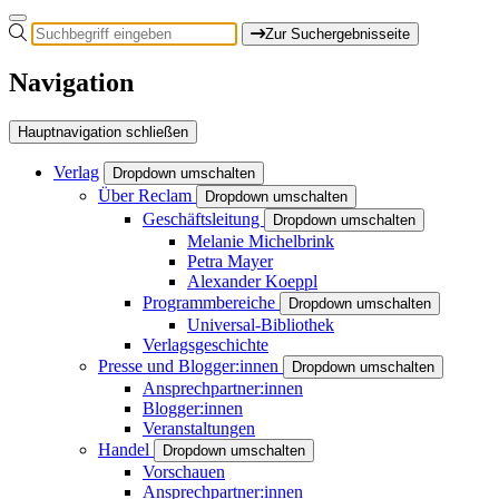
Zur Suchergebnisseite
Navigation
Hauptnavigation schließen
Verlag
Dropdown umschalten
Über Reclam
Dropdown umschalten
Geschäftsleitung
Dropdown umschalten
Melanie Michelbrink
Petra Mayer
Alexander Koeppl
Programmbereiche
Dropdown umschalten
Universal-Bibliothek
Verlagsgeschichte
Presse und Blogger:innen
Dropdown umschalten
Ansprechpartner:innen
Blogger:innen
Veranstaltungen
Handel
Dropdown umschalten
Vorschauen
Ansprechpartner:innen