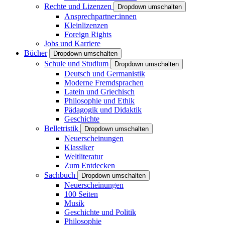
Rechte und Lizenzen
Dropdown umschalten
Ansprechpartner:innen
Kleinlizenzen
Foreign Rights
Jobs und Karriere
Bücher
Dropdown umschalten
Schule und Studium
Dropdown umschalten
Deutsch und Germanistik
Moderne Fremdsprachen
Latein und Griechisch
Philosophie und Ethik
Pädagogik und Didaktik
Geschichte
Belletristik
Dropdown umschalten
Neuerscheinungen
Klassiker
Weltliteratur
Zum Entdecken
Sachbuch
Dropdown umschalten
Neuerscheinungen
100 Seiten
Musik
Geschichte und Politik
Philosophie