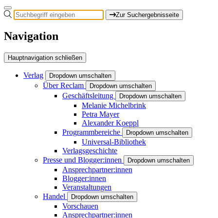
Zur Suchergebnisseite
Navigation
Hauptnavigation schließen
Verlag
Dropdown umschalten
Über Reclam
Dropdown umschalten
Geschäftsleitung
Dropdown umschalten
Melanie Michelbrink
Petra Mayer
Alexander Koeppl
Programmbereiche
Dropdown umschalten
Universal-Bibliothek
Verlagsgeschichte
Presse und Blogger:innen
Dropdown umschalten
Ansprechpartner:innen
Blogger:innen
Veranstaltungen
Handel
Dropdown umschalten
Vorschauen
Ansprechpartner:innen