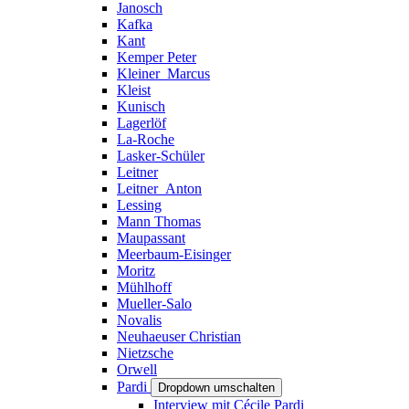
Janosch
Kafka
Kant
Kemper Peter
Kleiner_Marcus
Kleist
Kunisch
Lagerlöf
La-Roche
Lasker-Schüler
Leitner
Leitner_Anton
Lessing
Mann Thomas
Maupassant
Meerbaum-Eisinger
Moritz
Mühlhoff
Mueller-Salo
Novalis
Neuhaeuser Christian
Nietzsche
Orwell
Pardi
Dropdown umschalten
Interview mit Cécile Pardi