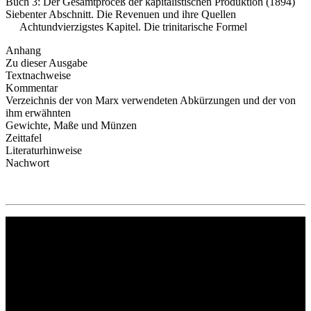
Buch 3: Der Gesamtproceß der kapitalistischen Produktion (1894)
Siebenter Abschnitt. Die Revenuen und ihre Quellen
Achtundvierzigstes Kapitel. Die trinitarische Formel
Anhang
Zu dieser Ausgabe
Textnachweise
Kommentar
Verzeichnis der von Marx verwendeten Abkürzungen und der von
ihm erwähnten
Gewichte, Maße und Münzen
Zeittafel
Literaturhinweise
Nachwort
Philipp Reclam jun. Verlag GmbH
Siemensstr. 32
71254 Ditzingen
Deutschland