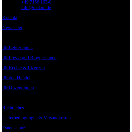
Telefon:
+49 7156 163-0
E-Mail:
info@reclam.de
Kontakt
Newsletter
Service
für Lehrer:innen
für Presse und Blogger:innen
für Rechte & Lizenzen
für den Handel
für Dozent:innen
Rechtliches
Lieferbedingungen & Versandkosten
Datenschutz