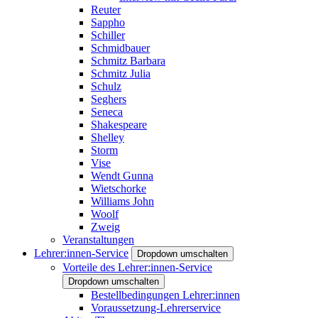
Reuter
Sappho
Schiller
Schmidbauer
Schmitz Barbara
Schmitz Julia
Schulz
Seghers
Seneca
Shakespeare
Shelley
Storm
Vise
Wendt Gunna
Wietschorke
Williams John
Woolf
Zweig
Veranstaltungen
Lehrer:innen-Service
Dropdown umschalten
Vorteile des Lehrer:innen-Service
Dropdown umschalten
Bestellbedingungen Lehrer:innen
Voraussetzung-Lehrerservice