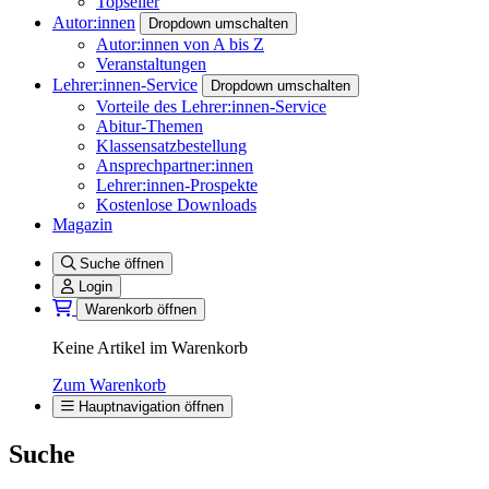
Topseller
Autor:innen
Dropdown umschalten
Autor:innen von A bis Z
Veranstaltungen
Lehrer:innen-Service
Dropdown umschalten
Vorteile des Lehrer:innen-Service
Abitur-Themen
Klassensatzbestellung
Ansprechpartner:innen
Lehrer:innen-Prospekte
Kostenlose Downloads
Magazin
Suche öffnen
Login
Warenkorb öffnen
Keine Artikel im Warenkorb
Zum Warenkorb
Hauptnavigation öffnen
Suche