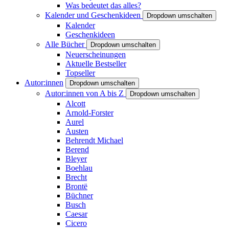
Was bedeutet das alles?
Kalender und Geschenkideen
Dropdown umschalten
Kalender
Geschenkideen
Alle Bücher
Dropdown umschalten
Neuerscheinungen
Aktuelle Bestseller
Topseller
Autor:innen
Dropdown umschalten
Autor:innen von A bis Z
Dropdown umschalten
Alcott
Arnold-Forster
Aurel
Austen
Behrendt Michael
Berend
Bleyer
Boehlau
Brecht
Brontë
Büchner
Busch
Caesar
Cicero