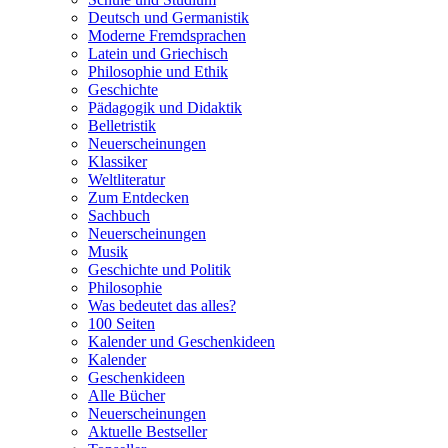
Deutsch und Germanistik
Moderne Fremdsprachen
Latein und Griechisch
Philosophie und Ethik
Geschichte
Pädagogik und Didaktik
Belletristik
Neuerscheinungen
Klassiker
Weltliteratur
Zum Entdecken
Sachbuch
Neuerscheinungen
Musik
Geschichte und Politik
Philosophie
Was bedeutet das alles?
100 Seiten
Kalender und Geschenkideen
Kalender
Geschenkideen
Alle Bücher
Neuerscheinungen
Aktuelle Bestseller