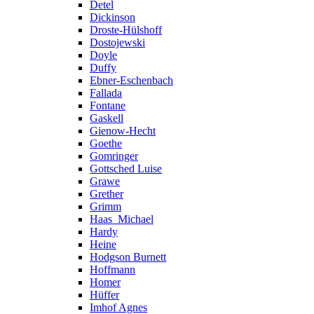
Detel
Dickinson
Droste-Hülshoff
Dostojewski
Doyle
Duffy
Ebner-Eschenbach
Fallada
Fontane
Gaskell
Gienow-Hecht
Goethe
Gomringer
Gottsched Luise
Grawe
Grether
Grimm
Haas_Michael
Hardy
Heine
Hodgson Burnett
Hoffmann
Homer
Hüffer
Imhof Agnes