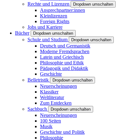
Rechte und Lizenzen
Dropdown umschalten
Ansprechpartner:innen
Kleinlizenzen
Foreign Rights
Jobs und Karriere
Bücher
Dropdown umschalten
Schule und Studium
Dropdown umschalten
Deutsch und Germanistik
Moderne Fremdsprachen
Latein und Griechisch
Philosophie und Ethik
Pädagogik und Didaktik
Geschichte
Belletristik
Dropdown umschalten
Neuerscheinungen
Klassiker
Weltliteratur
Zum Entdecken
Sachbuch
Dropdown umschalten
Neuerscheinungen
100 Seiten
Musik
Geschichte und Politik
Philosophie