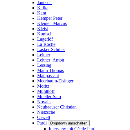
Janosch
Kafka
Kant
Kemper Peter
Kleiner_Marcus
Kleist
Kunisch
Lagerlöf
La-Roche
Lasker-Schüler
Leitner
Leitner_Anton
Lessing
Mann Thomas
Maupassant
Meerbaum-Eisinger
Moritz
Mühlhoff
Mueller-Salo
Novalis
Neuhaeuser Christian
Nietzsche
Orwell
Pardi
Dropdown umschalten
Interview mit Cécile Pardi