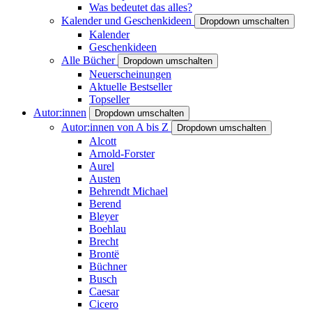
Was bedeutet das alles?
Kalender und Geschenkideen
Dropdown umschalten
Kalender
Geschenkideen
Alle Bücher
Dropdown umschalten
Neuerscheinungen
Aktuelle Bestseller
Topseller
Autor:innen
Dropdown umschalten
Autor:innen von A bis Z
Dropdown umschalten
Alcott
Arnold-Forster
Aurel
Austen
Behrendt Michael
Berend
Bleyer
Boehlau
Brecht
Brontë
Büchner
Busch
Caesar
Cicero