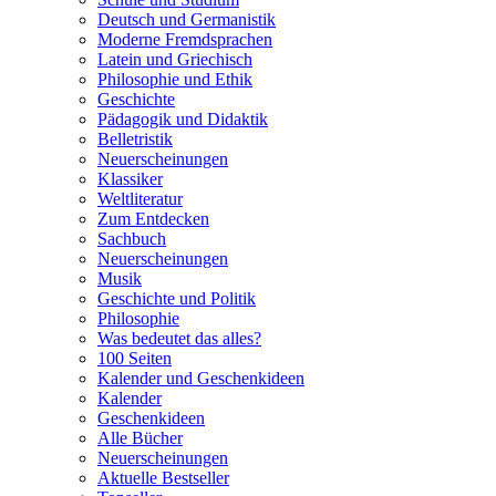
Deutsch und Germanistik
Moderne Fremdsprachen
Latein und Griechisch
Philosophie und Ethik
Geschichte
Pädagogik und Didaktik
Belletristik
Neuerscheinungen
Klassiker
Weltliteratur
Zum Entdecken
Sachbuch
Neuerscheinungen
Musik
Geschichte und Politik
Philosophie
Was bedeutet das alles?
100 Seiten
Kalender und Geschenkideen
Kalender
Geschenkideen
Alle Bücher
Neuerscheinungen
Aktuelle Bestseller