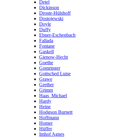
Detel
Dickinson
Droste-Hülshoff
Dostojewski
Doyle
Duffy
Ebner-Eschenbach
Fallada
Fontane
Gaskell
Gienow-Hecht
Goethe
Gomringer
Gottsched Luise
Grawe
Grether
Grimm
Haas_Michael
Hardy
Heine
Hodgson Burnett
Hoffmann
Homer
Hüffer
Imhof Agnes