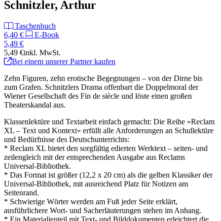
Schnitzler, Arthur
Taschenbuch
6,40 €
E-Book
5,49 €
5,49 €
inkl. MwSt.
Bei einem unserer Partner kaufen
Zehn Figuren, zehn erotische Begegnungen – von der Dirne bis
zum Grafen. Schnitzlers Drama offenbart die Doppelmoral der
Wiener Gesellschaft des Fin de siècle und löste einen großen
Theaterskandal aus.
Klassenlektüre und Textarbeit einfach gemacht: Die Reihe »Reclam
XL – Text und Kontext« erfüllt alle Anforderungen an Schullektüre
und Bedürfnisse des Deutschunterrichts:
* Reclam XL bietet den sorgfältig edierten Werktext – seiten- und
zeilengleich mit der entsprechenden Ausgabe aus Reclams
Universal-Bibliothek.
* Das Format ist größer (12,2 x 20 cm) als die gelben Klassiker der
Universal-Bibliothek, mit ausreichend Platz für Notizen am
Seitenrand.
* Schwierige Wörter werden am Fuß jeder Seite erklärt,
ausführlichere Wort- und Sacherläuterungen stehen im Anhang.
* Ein Materialienteil mit Text- und Bilddokumenten erleichtert die