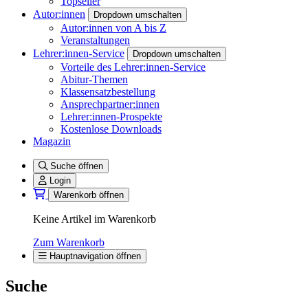
Topseller
Autor:innen
Dropdown umschalten
Autor:innen von A bis Z
Veranstaltungen
Lehrer:innen-Service
Dropdown umschalten
Vorteile des Lehrer:innen-Service
Abitur-Themen
Klassensatzbestellung
Ansprechpartner:innen
Lehrer:innen-Prospekte
Kostenlose Downloads
Magazin
Suche öffnen
Login
Warenkorb öffnen
Keine Artikel im Warenkorb
Zum Warenkorb
Hauptnavigation öffnen
Suche