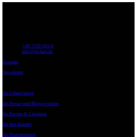
Philipp Reclam jun. Verlag GmbH
Siemensstr. 32
71254 Ditzingen
Deutschland
Telefon:
+49 7156 163-0
E-Mail:
info@reclam.de
Kontakt
Newsletter
Service
für Lehrer:innen
für Presse und Blogger:innen
für Rechte & Lizenzen
für den Handel
für Dozent:innen