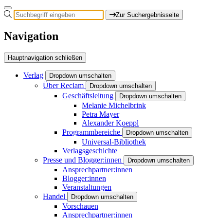
Zur Suchergebnisseite
Navigation
Hauptnavigation schließen
Verlag
Dropdown umschalten
Über Reclam
Dropdown umschalten
Geschäftsleitung
Dropdown umschalten
Melanie Michelbrink
Petra Mayer
Alexander Koeppl
Programmbereiche
Dropdown umschalten
Universal-Bibliothek
Verlagsgeschichte
Presse und Blogger:innen
Dropdown umschalten
Ansprechpartner:innen
Blogger:innen
Veranstaltungen
Handel
Dropdown umschalten
Vorschauen
Ansprechpartner:innen