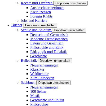
Rechte und Lizenzen
Dropdown umschalten
Ansprechpartner:innen
Kleinlizenzen
Foreign Rights
Jobs und Karriere
Bücher
Dropdown umschalten
Schule und Studium
Dropdown umschalten
Deutsch und Germanistik
Moderne Fremdsprachen
Latein und Griechisch
Philosophie und Ethik
Pädagogik und Didaktik
Geschichte
Belletristik
Dropdown umschalten
Neuerscheinungen
Klassiker
Weltliteratur
Zum Entdecken
Sachbuch
Dropdown umschalten
Neuerscheinungen
100 Seiten
Musik
Geschichte und Politik
Philosophie