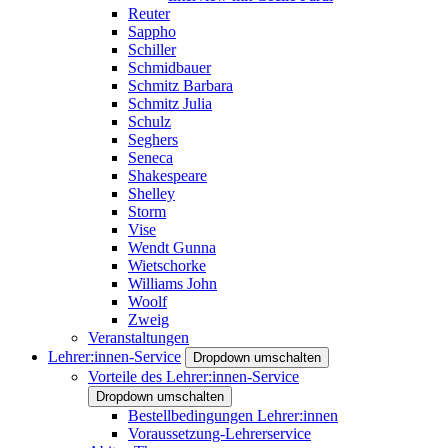
Reuter
Sappho
Schiller
Schmidbauer
Schmitz Barbara
Schmitz Julia
Schulz
Seghers
Seneca
Shakespeare
Shelley
Storm
Vise
Wendt Gunna
Wietschorke
Williams John
Woolf
Zweig
Veranstaltungen
Lehrer:innen-Service
Dropdown umschalten
Vorteile des Lehrer:innen-Service
Dropdown umschalten
Bestellbedingungen Lehrer:innen
Voraussetzung-Lehrerservice