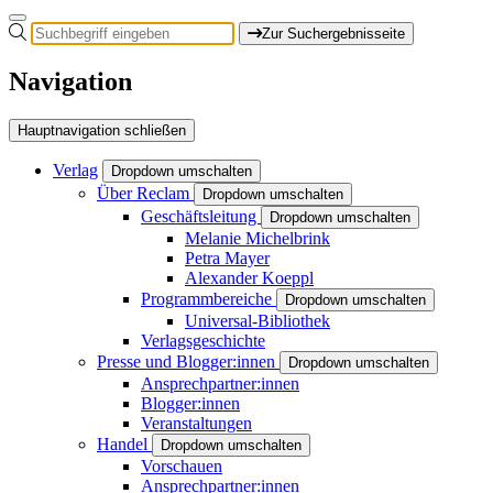
Zur Suchergebnisseite
Navigation
Hauptnavigation schließen
Verlag
Dropdown umschalten
Über Reclam
Dropdown umschalten
Geschäftsleitung
Dropdown umschalten
Melanie Michelbrink
Petra Mayer
Alexander Koeppl
Programmbereiche
Dropdown umschalten
Universal-Bibliothek
Verlagsgeschichte
Presse und Blogger:innen
Dropdown umschalten
Ansprechpartner:innen
Blogger:innen
Veranstaltungen
Handel
Dropdown umschalten
Vorschauen
Ansprechpartner:innen