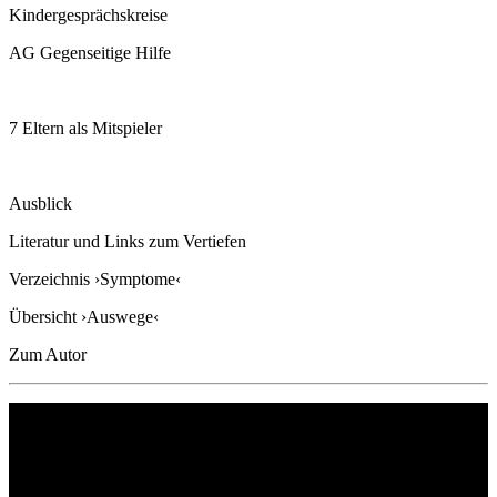
Kindergesprächskreise
AG Gegenseitige Hilfe
7 Eltern als Mitspieler
Ausblick
Literatur und Links zum Vertiefen
Verzeichnis ›Symptome‹
Übersicht ›Auswege‹
Zum Autor
Philipp Reclam jun. Verlag GmbH
Siemensstr. 32
71254 Ditzingen
Deutschland