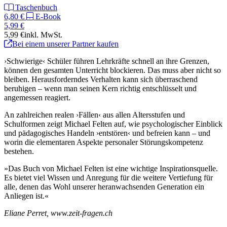
Taschenbuch
6,80 €
E-Book
5,99 €
5,99 €
inkl. MwSt.
Bei einem unserer Partner kaufen
›Schwierige‹ Schüler führen Lehrkräfte schnell an ihre Grenzen,
können den gesamten Unterricht blockieren. Das muss aber nicht so
bleiben. Herausforderndes Verhalten kann sich überraschend
beruhigen – wenn man seinen Kern richtig entschlüsselt und
angemessen reagiert.
An zahlreichen realen ›Fällen‹ aus allen Altersstufen und
Schulformen zeigt Michael Felten auf, wie psychologischer Einblick
und pädagogisches Handeln ›entstören‹ und befreien kann – und
worin die elementaren Aspekte personaler Störungskompetenz
bestehen.
»Das Buch von Michael Felten ist eine wichtige Inspirationsquelle.
Es bietet viel Wissen und Anregung für die weitere Vertiefung für
alle, denen das Wohl unserer heranwachsenden Generation ein
Anliegen ist.«
Eliane Perret, www.zeit-fragen.ch