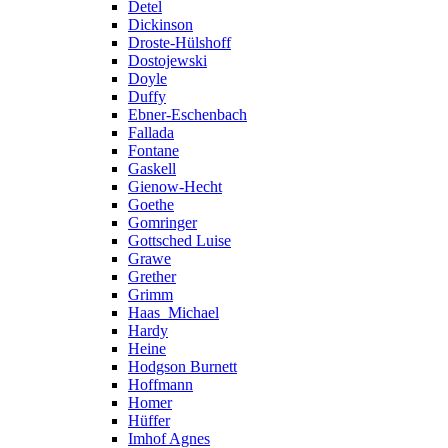
Detel
Dickinson
Droste-Hülshoff
Dostojewski
Doyle
Duffy
Ebner-Eschenbach
Fallada
Fontane
Gaskell
Gienow-Hecht
Goethe
Gomringer
Gottsched Luise
Grawe
Grether
Grimm
Haas_Michael
Hardy
Heine
Hodgson Burnett
Hoffmann
Homer
Hüffer
Imhof Agnes