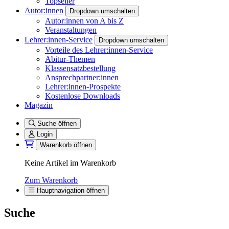
Topseller
Autor:innen
Dropdown umschalten
Autor:innen von A bis Z
Veranstaltungen
Lehrer:innen-Service
Dropdown umschalten
Vorteile des Lehrer:innen-Service
Abitur-Themen
Klassensatzbestellung
Ansprechpartner:innen
Lehrer:innen-Prospekte
Kostenlose Downloads
Magazin
Suche öffnen
Login
Warenkorb öffnen
Keine Artikel im Warenkorb
Zum Warenkorb
Hauptnavigation öffnen
Suche