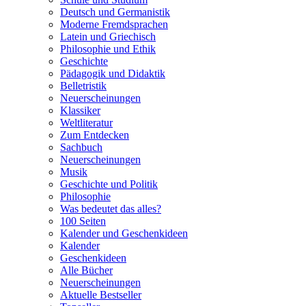
Deutsch und Germanistik
Moderne Fremdsprachen
Latein und Griechisch
Philosophie und Ethik
Geschichte
Pädagogik und Didaktik
Belletristik
Neuerscheinungen
Klassiker
Weltliteratur
Zum Entdecken
Sachbuch
Neuerscheinungen
Musik
Geschichte und Politik
Philosophie
Was bedeutet das alles?
100 Seiten
Kalender und Geschenkideen
Kalender
Geschenkideen
Alle Bücher
Neuerscheinungen
Aktuelle Bestseller