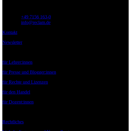
Telefon:
+49 7156 163-0
E-Mail:
info@reclam.de
Kontakt
Newsletter
Service
für Lehrer:innen
für Presse und Blogger:innen
für Rechte und Lizenzen
für den Handel
für Dozent:innen
Rechtliches