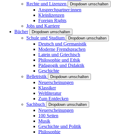
Rechte und Lizenzen
Dropdown umschalten
Ansprechpartner:innen
Kleinlizenzen
Foreign Rights
Jobs und Karriere
Bücher
Dropdown umschalten
Schule und Studium
Dropdown umschalten
Deutsch und Germanistik
Moderne Fremdsprachen
Latein und Griechisch
Philosophie und Ethik
Pädagogik und Didaktik
Geschichte
Belletristik
Dropdown umschalten
Neuerscheinungen
Klassiker
Weltliteratur
Zum Entdecken
Sachbuch
Dropdown umschalten
Neuerscheinungen
100 Seiten
Musik
Geschichte und Politik
Philosophie