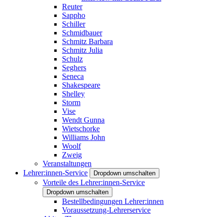
Reuter
Sappho
Schiller
Schmidbauer
Schmitz Barbara
Schmitz Julia
Schulz
Seghers
Seneca
Shakespeare
Shelley
Storm
Vise
Wendt Gunna
Wietschorke
Williams John
Woolf
Zweig
Veranstaltungen
Lehrer:innen-Service
Dropdown umschalten
Vorteile des Lehrer:innen-Service
Dropdown umschalten
Bestellbedingungen Lehrer:innen
Voraussetzung-Lehrerservice