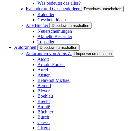
Was bedeutet das alles?
Kalender und Geschenkideen
Dropdown umschalten
Kalender
Geschenkideen
Alle Bücher
Dropdown umschalten
Neuerscheinungen
Aktuelle Bestseller
Topseller
Autor:innen
Dropdown umschalten
Autor:innen von A bis Z
Dropdown umschalten
Alcott
Arnold-Forster
Aurel
Austen
Behrendt Michael
Berend
Bleyer
Boehlau
Brecht
Brontë
Büchner
Busch
Caesar
Cicero