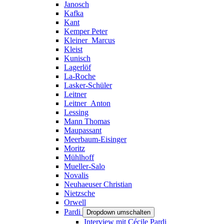
Janosch
Kafka
Kant
Kemper Peter
Kleiner_Marcus
Kleist
Kunisch
Lagerlöf
La-Roche
Lasker-Schüler
Leitner
Leitner_Anton
Lessing
Mann Thomas
Maupassant
Meerbaum-Eisinger
Moritz
Mühlhoff
Mueller-Salo
Novalis
Neuhaeuser Christian
Nietzsche
Orwell
Pardi
Dropdown umschalten
Interview mit Cécile Pardi