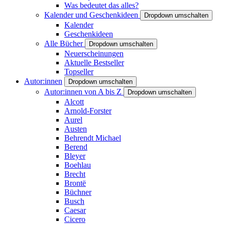
Was bedeutet das alles?
Kalender und Geschenkideen
Dropdown umschalten
Kalender
Geschenkideen
Alle Bücher
Dropdown umschalten
Neuerscheinungen
Aktuelle Bestseller
Topseller
Autor:innen
Dropdown umschalten
Autor:innen von A bis Z
Dropdown umschalten
Alcott
Arnold-Forster
Aurel
Austen
Behrendt Michael
Berend
Bleyer
Boehlau
Brecht
Brontë
Büchner
Busch
Caesar
Cicero