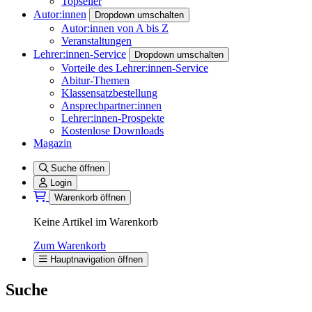
Topseller
Autor:innen
Dropdown umschalten
Autor:innen von A bis Z
Veranstaltungen
Lehrer:innen-Service
Dropdown umschalten
Vorteile des Lehrer:innen-Service
Abitur-Themen
Klassensatzbestellung
Ansprechpartner:innen
Lehrer:innen-Prospekte
Kostenlose Downloads
Magazin
Suche öffnen
Login
Warenkorb öffnen
Keine Artikel im Warenkorb
Zum Warenkorb
Hauptnavigation öffnen
Suche