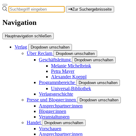
Zur Suchergebnisseite
Navigation
Hauptnavigation schließen
Verlag
Dropdown umschalten
Über Reclam
Dropdown umschalten
Geschäftsleitung
Dropdown umschalten
Melanie Michelbrink
Petra Mayer
Alexander Koeppl
Programmbereiche
Dropdown umschalten
Universal-Bibliothek
Verlagsgeschichte
Presse und Blogger:innen
Dropdown umschalten
Ansprechpartner:innen
Blogger:innen
Veranstaltungen
Handel
Dropdown umschalten
Vorschauen
Ansprechpartner:innen