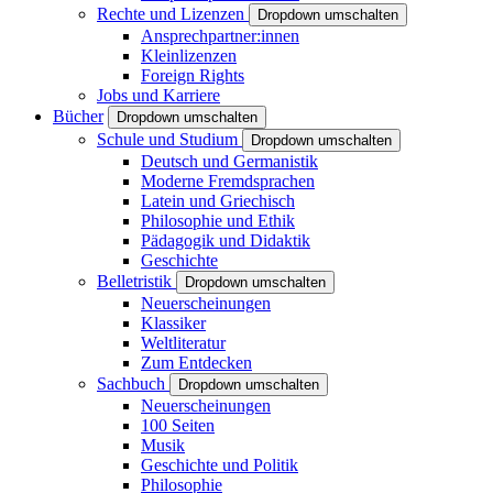
Rechte und Lizenzen
Dropdown umschalten
Ansprechpartner:innen
Kleinlizenzen
Foreign Rights
Jobs und Karriere
Bücher
Dropdown umschalten
Schule und Studium
Dropdown umschalten
Deutsch und Germanistik
Moderne Fremdsprachen
Latein und Griechisch
Philosophie und Ethik
Pädagogik und Didaktik
Geschichte
Belletristik
Dropdown umschalten
Neuerscheinungen
Klassiker
Weltliteratur
Zum Entdecken
Sachbuch
Dropdown umschalten
Neuerscheinungen
100 Seiten
Musik
Geschichte und Politik
Philosophie