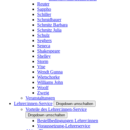
Reuter
Sappho
Schiller
Schmidbauer
Schmitz Barbara
Schmitz Julia
Schulz
Seghers
Seneca
Shakespeare
Shelley
Storm
Vise
Wendt Gunna
Wietschorke
Williams John
Woolf
Zweig
Veranstaltungen
Lehrer:innen-Service
Dropdown umschalten
Vorteile des Lehrer:innen-Service
Dropdown umschalten
Bestellbedingungen Lehrer:innen
Voraussetzung-Lehrerservice