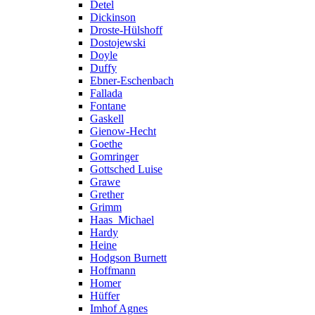
Detel
Dickinson
Droste-Hülshoff
Dostojewski
Doyle
Duffy
Ebner-Eschenbach
Fallada
Fontane
Gaskell
Gienow-Hecht
Goethe
Gomringer
Gottsched Luise
Grawe
Grether
Grimm
Haas_Michael
Hardy
Heine
Hodgson Burnett
Hoffmann
Homer
Hüffer
Imhof Agnes