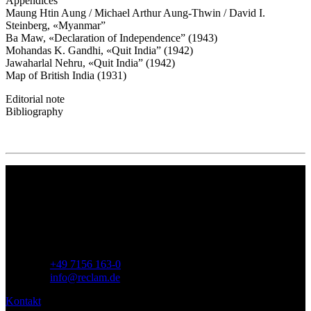
Appendices
Maung Htin Aung / Michael Arthur Aung-Thwin / David I.
Steinberg, «Myanmar”
Ba Maw, «Declaration of Independence” (1943)
Mohandas K. Gandhi, «Quit India” (1942)
Jawaharlal Nehru, «Quit India” (1942)
Map of British India (1931)
Editorial note
Bibliography
Philipp Reclam jun. Verlag GmbH
Siemensstr. 32
71254 Ditzingen
Deutschland
Telefon:
+49 7156 163-0
E-Mail:
info@reclam.de
Kontakt