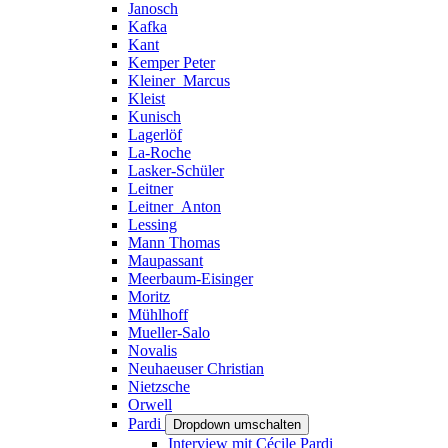
Janosch
Kafka
Kant
Kemper Peter
Kleiner_Marcus
Kleist
Kunisch
Lagerlöf
La-Roche
Lasker-Schüler
Leitner
Leitner_Anton
Lessing
Mann Thomas
Maupassant
Meerbaum-Eisinger
Moritz
Mühlhoff
Mueller-Salo
Novalis
Neuhaeuser Christian
Nietzsche
Orwell
Pardi
Dropdown umschalten
Interview mit Cécile Pardi