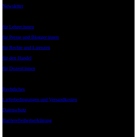
Newsletter
Service
für Lehrer:innen
für Presse und Blogger:innen
für Rechte und Lizenzen
für den Handel
für Dozent:innen
Rechtliches
Lieferbedingungen und Versandkosten
Datenschutz
Barrierefreiheitserklärung