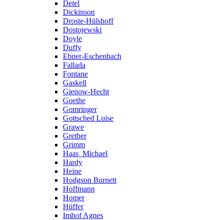
Detel
Dickinson
Droste-Hülshoff
Dostojewski
Doyle
Duffy
Ebner-Eschenbach
Fallada
Fontane
Gaskell
Gienow-Hecht
Goethe
Gomringer
Gottsched Luise
Grawe
Grether
Grimm
Haas_Michael
Hardy
Heine
Hodgson Burnett
Hoffmann
Homer
Hüffer
Imhof Agnes