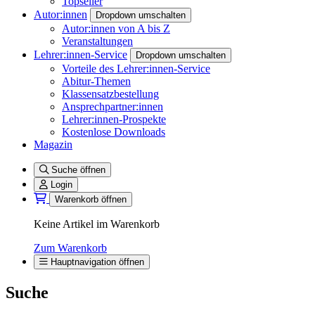
Topseller
Autor:innen
Dropdown umschalten
Autor:innen von A bis Z
Veranstaltungen
Lehrer:innen-Service
Dropdown umschalten
Vorteile des Lehrer:innen-Service
Abitur-Themen
Klassensatzbestellung
Ansprechpartner:innen
Lehrer:innen-Prospekte
Kostenlose Downloads
Magazin
Suche öffnen
Login
Warenkorb öffnen
Keine Artikel im Warenkorb
Zum Warenkorb
Hauptnavigation öffnen
Suche