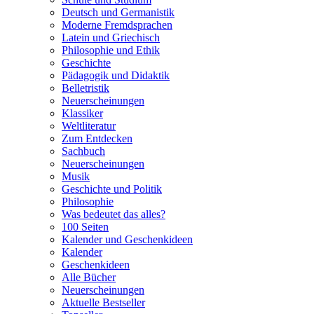
Deutsch und Germanistik
Moderne Fremdsprachen
Latein und Griechisch
Philosophie und Ethik
Geschichte
Pädagogik und Didaktik
Belletristik
Neuerscheinungen
Klassiker
Weltliteratur
Zum Entdecken
Sachbuch
Neuerscheinungen
Musik
Geschichte und Politik
Philosophie
Was bedeutet das alles?
100 Seiten
Kalender und Geschenkideen
Kalender
Geschenkideen
Alle Bücher
Neuerscheinungen
Aktuelle Bestseller