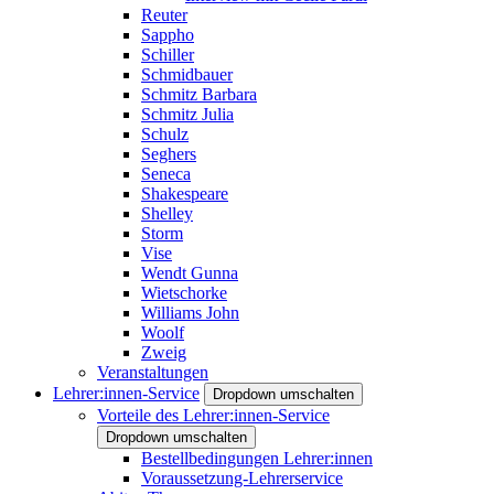
Reuter
Sappho
Schiller
Schmidbauer
Schmitz Barbara
Schmitz Julia
Schulz
Seghers
Seneca
Shakespeare
Shelley
Storm
Vise
Wendt Gunna
Wietschorke
Williams John
Woolf
Zweig
Veranstaltungen
Lehrer:innen-Service
Dropdown umschalten
Vorteile des Lehrer:innen-Service
Dropdown umschalten
Bestellbedingungen Lehrer:innen
Voraussetzung-Lehrerservice