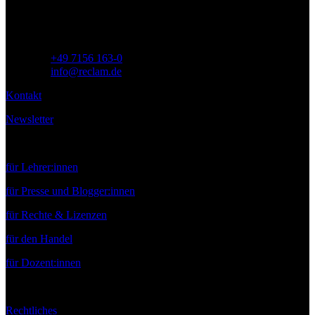
Deutschland
Telefon:
+49 7156 163-0
E-Mail:
info@reclam.de
Kontakt
Newsletter
Service
für Lehrer:innen
für Presse und Blogger:innen
für Rechte & Lizenzen
für den Handel
für Dozent:innen
Rechtliches