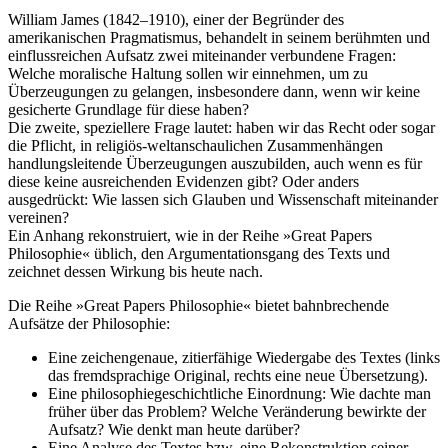
William James (1842–1910), einer der Begründer des
amerikanischen Pragmatismus, behandelt in seinem berühmten und
einflussreichen Aufsatz zwei miteinander verbundene Fragen:
Welche moralische Haltung sollen wir einnehmen, um zu
Überzeugungen zu gelangen, insbesondere dann, wenn wir keine
gesicherte Grundlage für diese haben?
Die zweite, speziellere Frage lautet: haben wir das Recht oder sogar
die Pflicht, in religiös-weltanschaulichen Zusammenhängen
handlungsleitende Überzeugungen auszubilden, auch wenn es für
diese keine ausreichenden Evidenzen gibt? Oder anders
ausgedrückt: Wie lassen sich Glauben und Wissenschaft miteinander
vereinen?
Ein Anhang rekonstruiert, wie in der Reihe »Great Papers
Philosophie« üblich, den Argumentationsgang des Texts und
zeichnet dessen Wirkung bis heute nach.
Die Reihe »Great Papers Philosophie« bietet bahnbrechende
Aufsätze der Philosophie:
Eine zeichengenaue, zitierfähige Wiedergabe des Textes (links
das fremdsprachige Original, rechts eine neue Übersetzung).
Eine philosophiegeschichtliche Einordnung: Wie dachte man
früher über das Problem? Welche Veränderung bewirkte der
Aufsatz? Wie denkt man heute darüber?
Eine Analyse des Textes bzw. eine Rekonstruktion seiner