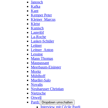
Janosch
Kafka
Kant
Kemper Peter
Kleiner_Marcus
Kleist
Kunisch
Lagerlöf
La-Roche
Lasker-Schüler
Leitner
Leitner_Anton
Lessing
Mann Thomas
Maupassant
Meerbaum-Eisinger
Moritz
Mühlhoff
Mueller-Salo
Novalis
Neuhaeuser Christian
Nietzsche
Orwell
Pardi
Dropdown umschalten
Interview mit Cécile Pardi