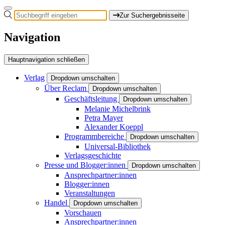
Zur Suchergebnisseite
Navigation
Hauptnavigation schließen
Verlag
Dropdown umschalten
Über Reclam
Dropdown umschalten
Geschäftsleitung
Dropdown umschalten
Melanie Michelbrink
Petra Mayer
Alexander Koeppl
Programmbereiche
Dropdown umschalten
Universal-Bibliothek
Verlagsgeschichte
Presse und Blogger:innen
Dropdown umschalten
Ansprechpartner:innen
Blogger:innen
Veranstaltungen
Handel
Dropdown umschalten
Vorschauen
Ansprechpartner:innen