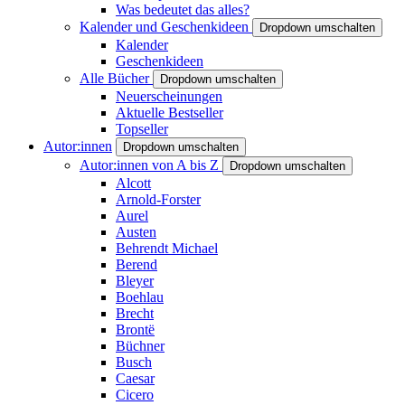
Was bedeutet das alles?
Kalender und Geschenkideen
Dropdown umschalten
Kalender
Geschenkideen
Alle Bücher
Dropdown umschalten
Neuerscheinungen
Aktuelle Bestseller
Topseller
Autor:innen
Dropdown umschalten
Autor:innen von A bis Z
Dropdown umschalten
Alcott
Arnold-Forster
Aurel
Austen
Behrendt Michael
Berend
Bleyer
Boehlau
Brecht
Brontë
Büchner
Busch
Caesar
Cicero