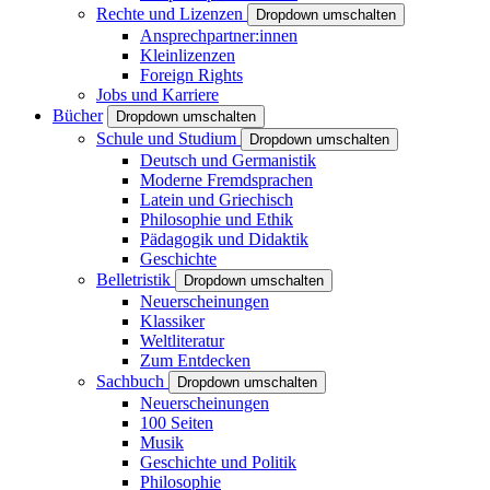
Rechte und Lizenzen
Dropdown umschalten
Ansprechpartner:innen
Kleinlizenzen
Foreign Rights
Jobs und Karriere
Bücher
Dropdown umschalten
Schule und Studium
Dropdown umschalten
Deutsch und Germanistik
Moderne Fremdsprachen
Latein und Griechisch
Philosophie und Ethik
Pädagogik und Didaktik
Geschichte
Belletristik
Dropdown umschalten
Neuerscheinungen
Klassiker
Weltliteratur
Zum Entdecken
Sachbuch
Dropdown umschalten
Neuerscheinungen
100 Seiten
Musik
Geschichte und Politik
Philosophie