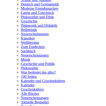
Deutsch und Germanistik
Moderne Fremdsprachen
Latein und Griechisch
Philosophie und Ethik
Geschichte
Pädagogik und Didaktik
Belletristik
Neuerscheinungen
Klassiker
Weltliteratur
Zum Entdecken
Sachbuch
Neuerscheinungen
Musik
Geschichte und Politik
Philosophie
Was bedeutet das alles?
100 Seiten
Kalender und Geschenkideen
Kalender
Geschenkideen
Alle Bücher
Neuerscheinungen
Aktuelle Bestseller