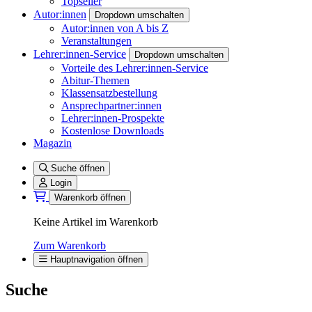
Topseller
Autor:innen
Dropdown umschalten
Autor:innen von A bis Z
Veranstaltungen
Lehrer:innen-Service
Dropdown umschalten
Vorteile des Lehrer:innen-Service
Abitur-Themen
Klassensatzbestellung
Ansprechpartner:innen
Lehrer:innen-Prospekte
Kostenlose Downloads
Magazin
Suche öffnen
Login
Warenkorb öffnen
Keine Artikel im Warenkorb
Zum Warenkorb
Hauptnavigation öffnen
Suche