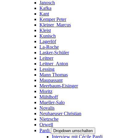
Janosch
Kafka
Kant
Kemper Peter
Kleiner_Marcus
Kleist
Kunisch
Lagerlöf
La-Roche
Lasker-Schüler
Leitner
Leitner_Anton
Lessing
Mann Thomas
Maupassant
Meerbaum-Eisinger
Moritz
Mühlhoff
Mueller-Salo
Novalis
Neuhaeuser Christian
Nietzsche
Orwell
Pardi
Dropdown umschalten
Interview mit Cécile Pardi