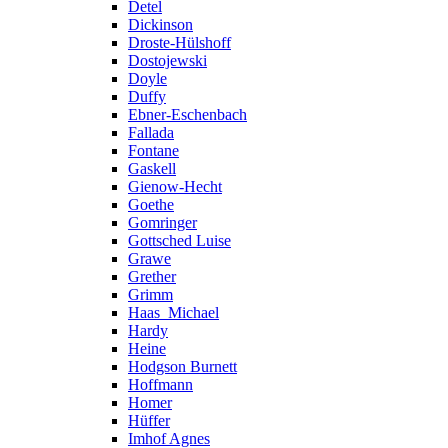
Detel
Dickinson
Droste-Hülshoff
Dostojewski
Doyle
Duffy
Ebner-Eschenbach
Fallada
Fontane
Gaskell
Gienow-Hecht
Goethe
Gomringer
Gottsched Luise
Grawe
Grether
Grimm
Haas_Michael
Hardy
Heine
Hodgson Burnett
Hoffmann
Homer
Hüffer
Imhof Agnes