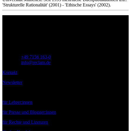
'Strukturelle Rationalität' (2001) - 'Ethische Essays' (2002).
Philipp Reclam jun. Verlag GmbH
Siemensstr. 32
71254 Ditzingen
Deutschland
Telefon:
+49 7156 163-0
E-Mail:
info@reclam.de
Kontakt
Newsletter
Service
für Lehrer:innen
für Presse und Blogger:innen
für Rechte und Lizenzen