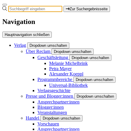
Zur Suchergebnisseite
Navigation
Hauptnavigation schließen
Verlag
Dropdown umschalten
Über Reclam
Dropdown umschalten
Geschäftsleitung
Dropdown umschalten
Melanie Michelbrink
Petra Mayer
Alexander Koeppl
Programmbereiche
Dropdown umschalten
Universal-Bibliothek
Verlagsgeschichte
Presse und Blogger:innen
Dropdown umschalten
Ansprechpartner:innen
Blogger:innen
Veranstaltungen
Handel
Dropdown umschalten
Vorschauen
Ansprechpartner:innen