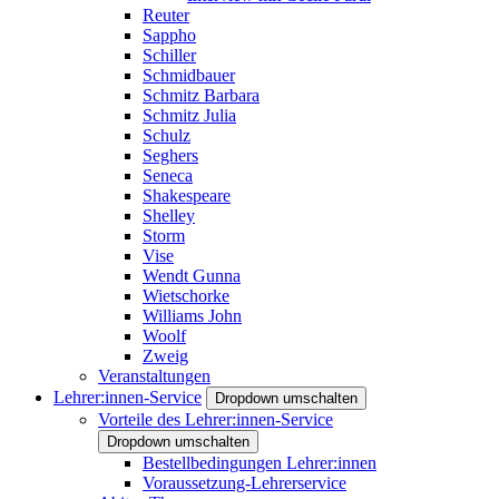
Reuter
Sappho
Schiller
Schmidbauer
Schmitz Barbara
Schmitz Julia
Schulz
Seghers
Seneca
Shakespeare
Shelley
Storm
Vise
Wendt Gunna
Wietschorke
Williams John
Woolf
Zweig
Veranstaltungen
Lehrer:innen-Service
Dropdown umschalten
Vorteile des Lehrer:innen-Service
Dropdown umschalten
Bestellbedingungen Lehrer:innen
Voraussetzung-Lehrerservice