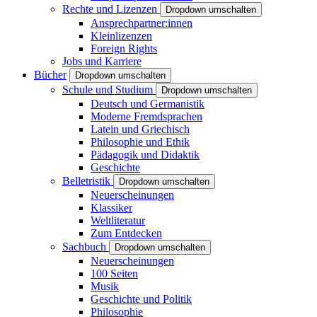
Rechte und Lizenzen
Dropdown umschalten
Ansprechpartner:innen
Kleinlizenzen
Foreign Rights
Jobs und Karriere
Bücher
Dropdown umschalten
Schule und Studium
Dropdown umschalten
Deutsch und Germanistik
Moderne Fremdsprachen
Latein und Griechisch
Philosophie und Ethik
Pädagogik und Didaktik
Geschichte
Belletristik
Dropdown umschalten
Neuerscheinungen
Klassiker
Weltliteratur
Zum Entdecken
Sachbuch
Dropdown umschalten
Neuerscheinungen
100 Seiten
Musik
Geschichte und Politik
Philosophie