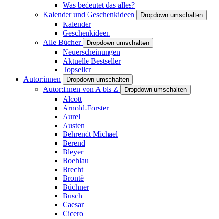
Was bedeutet das alles?
Kalender und Geschenkideen
Dropdown umschalten
Kalender
Geschenkideen
Alle Bücher
Dropdown umschalten
Neuerscheinungen
Aktuelle Bestseller
Topseller
Autor:innen
Dropdown umschalten
Autor:innen von A bis Z
Dropdown umschalten
Alcott
Arnold-Forster
Aurel
Austen
Behrendt Michael
Berend
Bleyer
Boehlau
Brecht
Brontë
Büchner
Busch
Caesar
Cicero