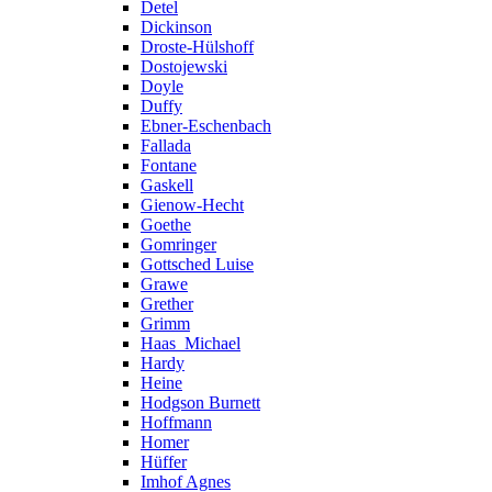
Detel
Dickinson
Droste-Hülshoff
Dostojewski
Doyle
Duffy
Ebner-Eschenbach
Fallada
Fontane
Gaskell
Gienow-Hecht
Goethe
Gomringer
Gottsched Luise
Grawe
Grether
Grimm
Haas_Michael
Hardy
Heine
Hodgson Burnett
Hoffmann
Homer
Hüffer
Imhof Agnes