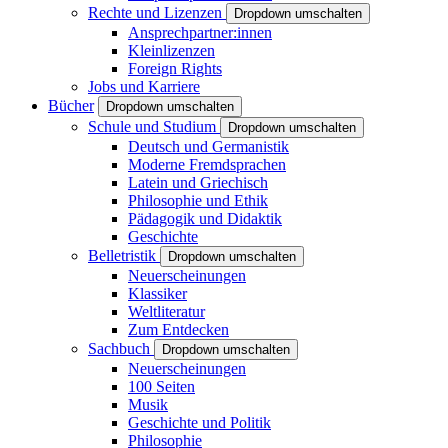
Rechte und Lizenzen
Dropdown umschalten
Ansprechpartner:innen
Kleinlizenzen
Foreign Rights
Jobs und Karriere
Bücher
Dropdown umschalten
Schule und Studium
Dropdown umschalten
Deutsch und Germanistik
Moderne Fremdsprachen
Latein und Griechisch
Philosophie und Ethik
Pädagogik und Didaktik
Geschichte
Belletristik
Dropdown umschalten
Neuerscheinungen
Klassiker
Weltliteratur
Zum Entdecken
Sachbuch
Dropdown umschalten
Neuerscheinungen
100 Seiten
Musik
Geschichte und Politik
Philosophie