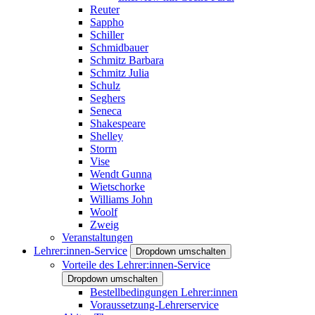
Reuter
Sappho
Schiller
Schmidbauer
Schmitz Barbara
Schmitz Julia
Schulz
Seghers
Seneca
Shakespeare
Shelley
Storm
Vise
Wendt Gunna
Wietschorke
Williams John
Woolf
Zweig
Veranstaltungen
Lehrer:innen-Service
Dropdown umschalten
Vorteile des Lehrer:innen-Service
Dropdown umschalten
Bestellbedingungen Lehrer:innen
Voraussetzung-Lehrerservice