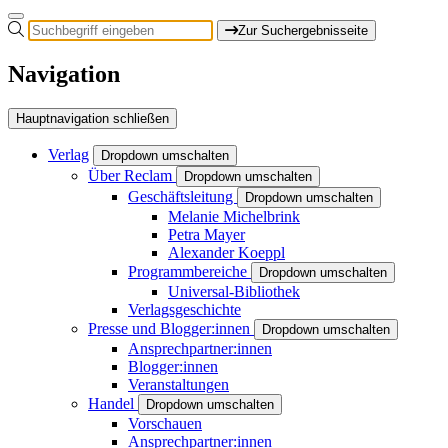
Zur Suchergebnisseite
Navigation
Hauptnavigation schließen
Verlag
Dropdown umschalten
Über Reclam
Dropdown umschalten
Geschäftsleitung
Dropdown umschalten
Melanie Michelbrink
Petra Mayer
Alexander Koeppl
Programmbereiche
Dropdown umschalten
Universal-Bibliothek
Verlagsgeschichte
Presse und Blogger:innen
Dropdown umschalten
Ansprechpartner:innen
Blogger:innen
Veranstaltungen
Handel
Dropdown umschalten
Vorschauen
Ansprechpartner:innen