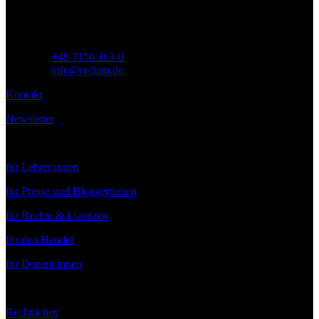
Telefon:
+49 7156 163-0
E-Mail:
info@reclam.de
Kontakt
Newsletter
Service
für Lehrer:innen
für Presse und Blogger:innen
für Rechte & Lizenzen
für den Handel
für Dozent:innen
Rechtliches