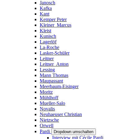
Janosch
Kafka
Kant
Kemper Peter
Kleiner_Marcus
Kleist
Kunisch
Lagerlöf
La-Roche
Lasker-Schüler
Leitner
Leitner_Anton
Lessing
Mann Thomas
Maupassant
Meerbaum-Eisinger
Moritz
Mühlhoff
Mueller-Salo
Novalis
Neuhaeuser Christian
Nietzsche
Orwell
Pardi
Dropdown umschalten
Interview mit Cécile Pardi