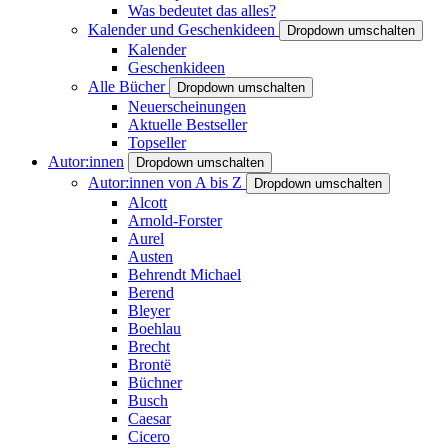
Was bedeutet das alles?
Kalender und Geschenkideen
Dropdown umschalten
Kalender
Geschenkideen
Alle Bücher
Dropdown umschalten
Neuerscheinungen
Aktuelle Bestseller
Topseller
Autor:innen
Dropdown umschalten
Autor:innen von A bis Z
Dropdown umschalten
Alcott
Arnold-Forster
Aurel
Austen
Behrendt Michael
Berend
Bleyer
Boehlau
Brecht
Brontë
Büchner
Busch
Caesar
Cicero