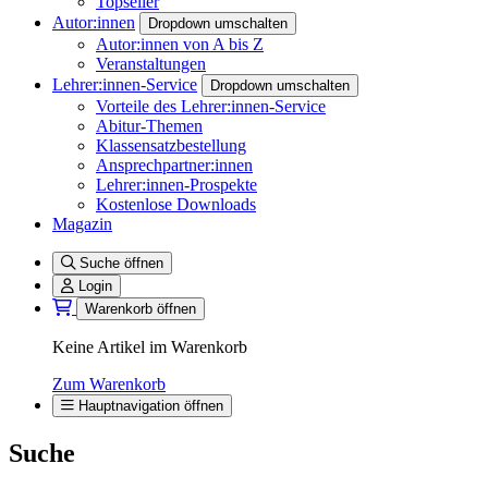
Topseller
Autor:innen
Dropdown umschalten
Autor:innen von A bis Z
Veranstaltungen
Lehrer:innen-Service
Dropdown umschalten
Vorteile des Lehrer:innen-Service
Abitur-Themen
Klassensatzbestellung
Ansprechpartner:innen
Lehrer:innen-Prospekte
Kostenlose Downloads
Magazin
Suche öffnen
Login
Warenkorb öffnen
Keine Artikel im Warenkorb
Zum Warenkorb
Hauptnavigation öffnen
Suche