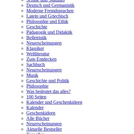
Deutsch und Germanistik
Moderne Fremdsprachen
Latein und Griechisch
Philosophie und Ethik
Geschichte
Pädagogik und Didaktik
Belletristik
Neuerscheinungen
Klassiker
Weltliteratur
Zum Entdecken
Sachbuch
Neuerscheinungen
Musik
Geschichte und Politik
Philosophie
Was bedeutet das alles?
100 Seiten
Kalender und Geschenkideen
Kalender
Geschenkideen
Alle Bücher
Neuerscheinungen
Aktuelle Bestseller