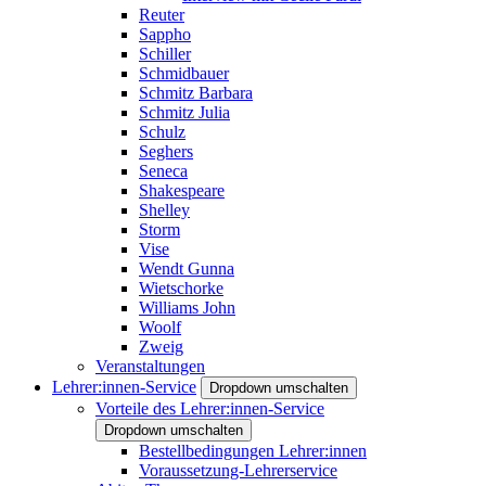
Reuter
Sappho
Schiller
Schmidbauer
Schmitz Barbara
Schmitz Julia
Schulz
Seghers
Seneca
Shakespeare
Shelley
Storm
Vise
Wendt Gunna
Wietschorke
Williams John
Woolf
Zweig
Veranstaltungen
Lehrer:innen-Service
Dropdown umschalten
Vorteile des Lehrer:innen-Service
Dropdown umschalten
Bestellbedingungen Lehrer:innen
Voraussetzung-Lehrerservice