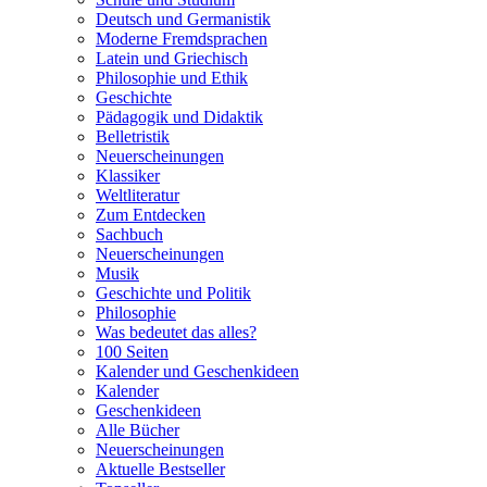
Deutsch und Germanistik
Moderne Fremdsprachen
Latein und Griechisch
Philosophie und Ethik
Geschichte
Pädagogik und Didaktik
Belletristik
Neuerscheinungen
Klassiker
Weltliteratur
Zum Entdecken
Sachbuch
Neuerscheinungen
Musik
Geschichte und Politik
Philosophie
Was bedeutet das alles?
100 Seiten
Kalender und Geschenkideen
Kalender
Geschenkideen
Alle Bücher
Neuerscheinungen
Aktuelle Bestseller