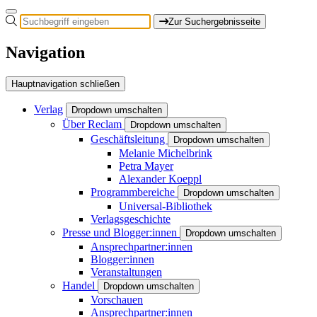
Zur Suchergebnisseite
Navigation
Hauptnavigation schließen
Verlag
Dropdown umschalten
Über Reclam
Dropdown umschalten
Geschäftsleitung
Dropdown umschalten
Melanie Michelbrink
Petra Mayer
Alexander Koeppl
Programmbereiche
Dropdown umschalten
Universal-Bibliothek
Verlagsgeschichte
Presse und Blogger:innen
Dropdown umschalten
Ansprechpartner:innen
Blogger:innen
Veranstaltungen
Handel
Dropdown umschalten
Vorschauen
Ansprechpartner:innen