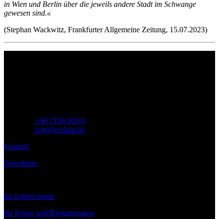
in Wien und Berlin über die jeweils andere Stadt im Schwange
gewesen sind.«
(Stephan Wackwitz, Frankfurter Allgemeine Zeitung, 15.07.2023)
Philipp Reclam jun. Verlag GmbH
Siemensstr. 32
71254 Ditzingen
Deutschland
Telefon:
+49 7156 163-0
E-Mail:
info@reclam.de
Kontakt
Newsletter
Service
für Lehrer:innen
für Presse und Blogger:innen