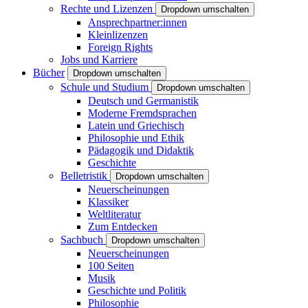
Rechte und Lizenzen
Dropdown umschalten
Ansprechpartner:innen
Kleinlizenzen
Foreign Rights
Jobs und Karriere
Bücher
Dropdown umschalten
Schule und Studium
Dropdown umschalten
Deutsch und Germanistik
Moderne Fremdsprachen
Latein und Griechisch
Philosophie und Ethik
Pädagogik und Didaktik
Geschichte
Belletristik
Dropdown umschalten
Neuerscheinungen
Klassiker
Weltliteratur
Zum Entdecken
Sachbuch
Dropdown umschalten
Neuerscheinungen
100 Seiten
Musik
Geschichte und Politik
Philosophie