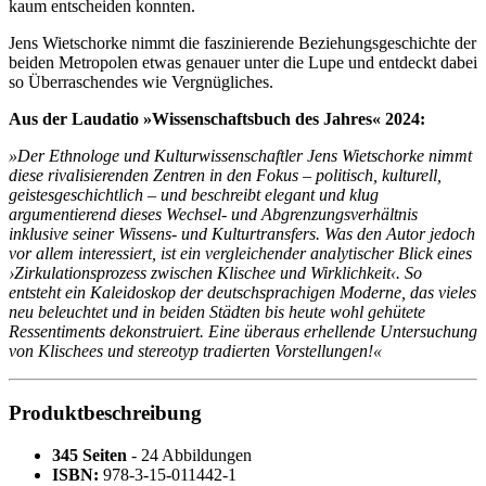
kaum entscheiden konnten.
Jens Wietschorke nimmt die faszinierende Beziehungsgeschichte der
beiden Metropolen etwas genauer unter die Lupe und entdeckt dabei
so Überraschendes wie Vergnügliches.
Aus der Laudatio »Wissenschaftsbuch des Jahres« 2024:
»Der Ethnologe und Kulturwissenschaftler Jens Wietschorke nimmt
diese rivalisierenden Zentren in den Fokus – politisch, kulturell,
geistesgeschichtlich – und beschreibt elegant und klug
argumentierend dieses Wechsel- und Abgrenzungsverhältnis
inklusive seiner Wissens- und Kulturtransfers. Was den Autor jedoch
vor allem interessiert, ist ein vergleichender analytischer Blick eines
›Zirkulationsprozess zwischen Klischee und Wirklichkeit‹. So
entsteht ein Kaleidoskop der deutschsprachigen Moderne, das vieles
neu beleuchtet und in beiden Städten bis heute wohl gehütete
Ressentiments dekonstruiert. Eine überaus erhellende Untersuchung
von Klischees und stereotyp tradierten Vorstellungen!«
Produktbeschreibung
345 Seiten
- 24 Abbildungen
ISBN:
978-3-15-011442-1