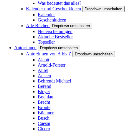
Was bedeutet das alles?
Kalender und Geschenkideen
Dropdown umschalten
Kalender
Geschenkideen
Alle Bücher
Dropdown umschalten
Neuerscheinungen
Aktuelle Bestseller
Topseller
Autor:innen
Dropdown umschalten
Autor:innen von A bis Z
Dropdown umschalten
Alcott
Arnold-Forster
Aurel
Austen
Behrendt Michael
Berend
Bleyer
Boehlau
Brecht
Brontë
Büchner
Busch
Caesar
Cicero