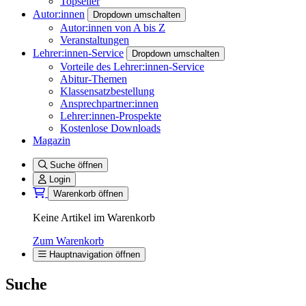
Topseller
Autor:innen
Dropdown umschalten
Autor:innen von A bis Z
Veranstaltungen
Lehrer:innen-Service
Dropdown umschalten
Vorteile des Lehrer:innen-Service
Abitur-Themen
Klassensatzbestellung
Ansprechpartner:innen
Lehrer:innen-Prospekte
Kostenlose Downloads
Magazin
Suche öffnen
Login
Warenkorb öffnen
Keine Artikel im Warenkorb
Zum Warenkorb
Hauptnavigation öffnen
Suche