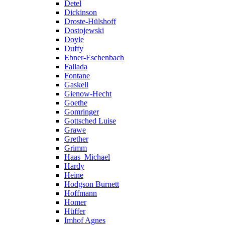
Detel
Dickinson
Droste-Hülshoff
Dostojewski
Doyle
Duffy
Ebner-Eschenbach
Fallada
Fontane
Gaskell
Gienow-Hecht
Goethe
Gomringer
Gottsched Luise
Grawe
Grether
Grimm
Haas_Michael
Hardy
Heine
Hodgson Burnett
Hoffmann
Homer
Hüffer
Imhof Agnes