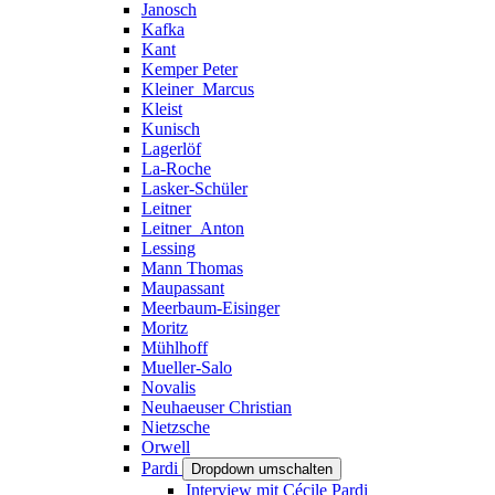
Janosch
Kafka
Kant
Kemper Peter
Kleiner_Marcus
Kleist
Kunisch
Lagerlöf
La-Roche
Lasker-Schüler
Leitner
Leitner_Anton
Lessing
Mann Thomas
Maupassant
Meerbaum-Eisinger
Moritz
Mühlhoff
Mueller-Salo
Novalis
Neuhaeuser Christian
Nietzsche
Orwell
Pardi
Dropdown umschalten
Interview mit Cécile Pardi