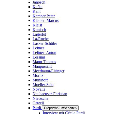
Janosch
Kafka
Kant
Kemper Peter
Kleiner_Marcus
Kleist
Kunisch
Lagerlöf
La-Roche
Lasker-Schüler
Leitner
Leitner_Anton
Lessing
Mann Thomas
Maupassant
Meerbaum-Eisinger
Moritz
Mühlhoff
Mueller-Salo
Novalis
Neuhaeuser Christian
Nietzsche
Orwell
Pardi
Dropdown umschalten
Interview mit Cécile Pardi