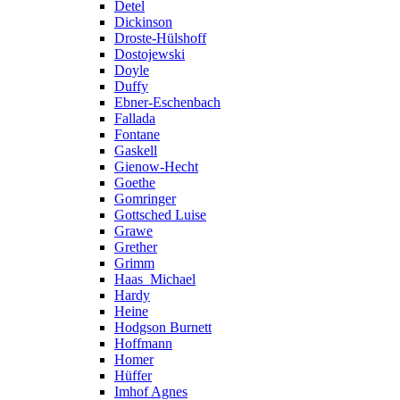
Detel
Dickinson
Droste-Hülshoff
Dostojewski
Doyle
Duffy
Ebner-Eschenbach
Fallada
Fontane
Gaskell
Gienow-Hecht
Goethe
Gomringer
Gottsched Luise
Grawe
Grether
Grimm
Haas_Michael
Hardy
Heine
Hodgson Burnett
Hoffmann
Homer
Hüffer
Imhof Agnes