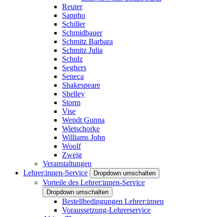
Reuter
Sappho
Schiller
Schmidbauer
Schmitz Barbara
Schmitz Julia
Schulz
Seghers
Seneca
Shakespeare
Shelley
Storm
Vise
Wendt Gunna
Wietschorke
Williams John
Woolf
Zweig
Veranstaltungen
Lehrer:innen-Service
Dropdown umschalten
Vorteile des Lehrer:innen-Service
Dropdown umschalten
Bestellbedingungen Lehrer:innen
Voraussetzung-Lehrerservice