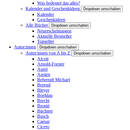
Was bedeutet das alles?
Kalender und Geschenkideen
Dropdown umschalten
Kalender
Geschenkideen
Alle Bücher
Dropdown umschalten
Neuerscheinungen
Aktuelle Bestseller
Topseller
Autor:innen
Dropdown umschalten
Autor:innen von A bis Z
Dropdown umschalten
Alcott
Arnold-Forster
Aurel
Austen
Behrendt Michael
Berend
Bleyer
Boehlau
Brecht
Brontë
Büchner
Busch
Caesar
Cicero