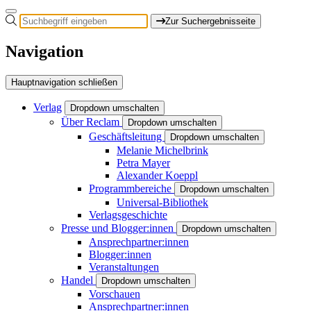
Zur Suchergebnisseite
Navigation
Hauptnavigation schließen
Verlag
Dropdown umschalten
Über Reclam
Dropdown umschalten
Geschäftsleitung
Dropdown umschalten
Melanie Michelbrink
Petra Mayer
Alexander Koeppl
Programmbereiche
Dropdown umschalten
Universal-Bibliothek
Verlagsgeschichte
Presse und Blogger:innen
Dropdown umschalten
Ansprechpartner:innen
Blogger:innen
Veranstaltungen
Handel
Dropdown umschalten
Vorschauen
Ansprechpartner:innen