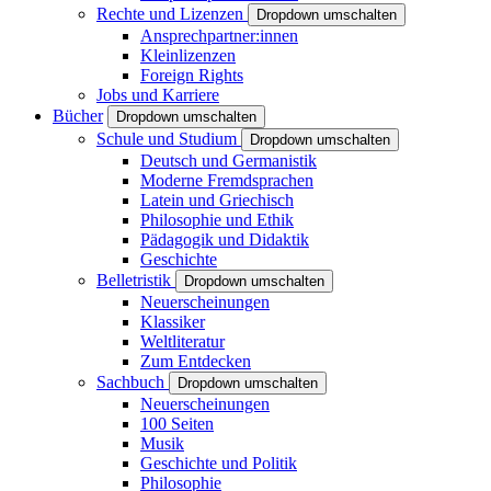
Rechte und Lizenzen
Dropdown umschalten
Ansprechpartner:innen
Kleinlizenzen
Foreign Rights
Jobs und Karriere
Bücher
Dropdown umschalten
Schule und Studium
Dropdown umschalten
Deutsch und Germanistik
Moderne Fremdsprachen
Latein und Griechisch
Philosophie und Ethik
Pädagogik und Didaktik
Geschichte
Belletristik
Dropdown umschalten
Neuerscheinungen
Klassiker
Weltliteratur
Zum Entdecken
Sachbuch
Dropdown umschalten
Neuerscheinungen
100 Seiten
Musik
Geschichte und Politik
Philosophie