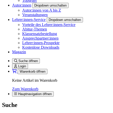
Topseller
Autor:innen
Dropdown umschalten
Autor:innen von A bis Z
Veranstaltungen
Lehrer:innen-Service
Dropdown umschalten
Vorteile des Lehrer:innen-Service
Abitur-Themen
Klassensatzbestellung
Ansprechpartner:innen
Lehrer:innen-Prospekte
Kostenlose Downloads
Magazin
Suche öffnen
Login
Warenkorb öffnen
Keine Artikel im Warenkorb
Zum Warenkorb
Hauptnavigation öffnen
Suche