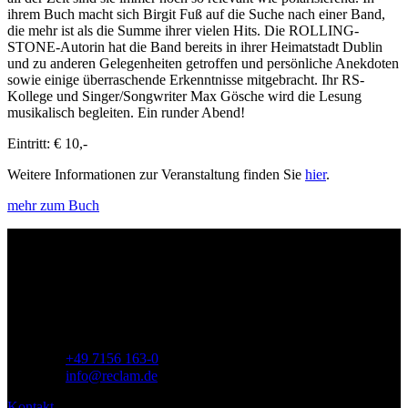
ihrem Buch macht sich Birgit Fuß auf die Suche nach einer Band,
die mehr ist als die Summe ihrer vielen Hits. Die ROLLING-
STONE-Autorin hat die Band bereits in ihrer Heimatstadt Dublin
und zu anderen Gelegenheiten getroffen und persönliche Anekdoten
sowie einige überraschende Erkenntnisse mitgebracht. Ihr RS-
Kollege und Singer/Songwriter Max Gösche wird die Lesung
musikalisch begleiten. Ein runder Abend!
Eintritt: € 10,-
Weitere Informationen zur Veranstaltung finden Sie
hier
.
mehr zum Buch
Philipp Reclam jun. Verlag GmbH
Siemensstr. 32
71254 Ditzingen
Deutschland
Telefon:
+49 7156 163-0
E-Mail:
info@reclam.de
Kontakt