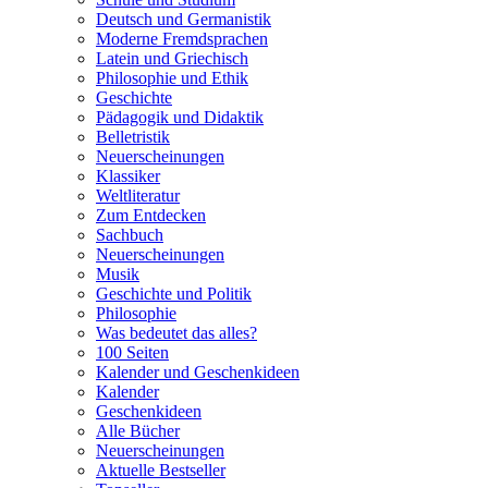
Deutsch und Germanistik
Moderne Fremdsprachen
Latein und Griechisch
Philosophie und Ethik
Geschichte
Pädagogik und Didaktik
Belletristik
Neuerscheinungen
Klassiker
Weltliteratur
Zum Entdecken
Sachbuch
Neuerscheinungen
Musik
Geschichte und Politik
Philosophie
Was bedeutet das alles?
100 Seiten
Kalender und Geschenkideen
Kalender
Geschenkideen
Alle Bücher
Neuerscheinungen
Aktuelle Bestseller