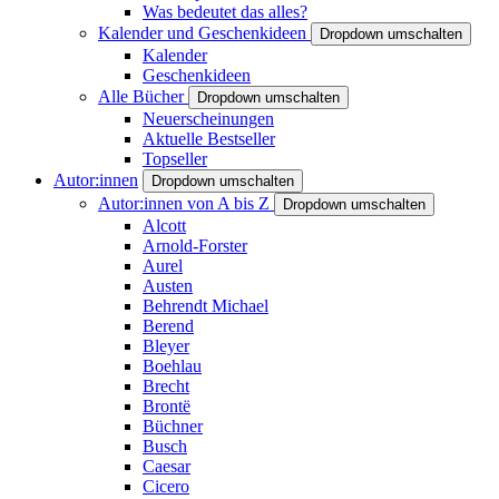
Was bedeutet das alles?
Kalender und Geschenkideen
Dropdown umschalten
Kalender
Geschenkideen
Alle Bücher
Dropdown umschalten
Neuerscheinungen
Aktuelle Bestseller
Topseller
Autor:innen
Dropdown umschalten
Autor:innen von A bis Z
Dropdown umschalten
Alcott
Arnold-Forster
Aurel
Austen
Behrendt Michael
Berend
Bleyer
Boehlau
Brecht
Brontë
Büchner
Busch
Caesar
Cicero