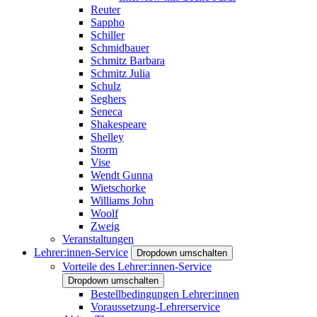
Reuter
Sappho
Schiller
Schmidbauer
Schmitz Barbara
Schmitz Julia
Schulz
Seghers
Seneca
Shakespeare
Shelley
Storm
Vise
Wendt Gunna
Wietschorke
Williams John
Woolf
Zweig
Veranstaltungen
Lehrer:innen-Service
Dropdown umschalten
Vorteile des Lehrer:innen-Service
Dropdown umschalten
Bestellbedingungen Lehrer:innen
Voraussetzung-Lehrerservice