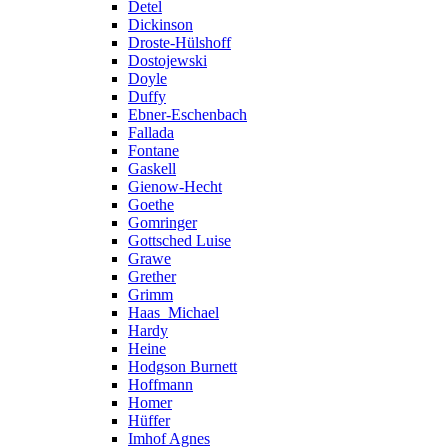
Detel
Dickinson
Droste-Hülshoff
Dostojewski
Doyle
Duffy
Ebner-Eschenbach
Fallada
Fontane
Gaskell
Gienow-Hecht
Goethe
Gomringer
Gottsched Luise
Grawe
Grether
Grimm
Haas_Michael
Hardy
Heine
Hodgson Burnett
Hoffmann
Homer
Hüffer
Imhof Agnes