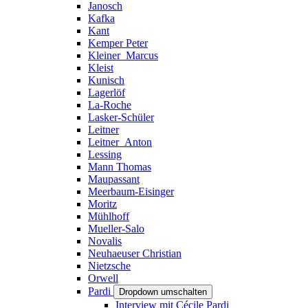
Janosch
Kafka
Kant
Kemper Peter
Kleiner_Marcus
Kleist
Kunisch
Lagerlöf
La-Roche
Lasker-Schüler
Leitner
Leitner_Anton
Lessing
Mann Thomas
Maupassant
Meerbaum-Eisinger
Moritz
Mühlhoff
Mueller-Salo
Novalis
Neuhaeuser Christian
Nietzsche
Orwell
Pardi
Dropdown umschalten
Interview mit Cécile Pardi