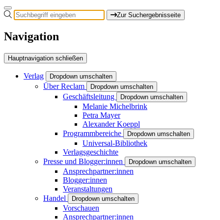
Zur Suchergebnisseite
Navigation
Hauptnavigation schließen
Verlag
Dropdown umschalten
Über Reclam
Dropdown umschalten
Geschäftsleitung
Dropdown umschalten
Melanie Michelbrink
Petra Mayer
Alexander Koeppl
Programmbereiche
Dropdown umschalten
Universal-Bibliothek
Verlagsgeschichte
Presse und Blogger:innen
Dropdown umschalten
Ansprechpartner:innen
Blogger:innen
Veranstaltungen
Handel
Dropdown umschalten
Vorschauen
Ansprechpartner:innen