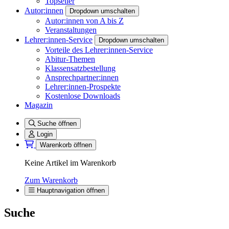
Topseller
Autor:innen
Dropdown umschalten
Autor:innen von A bis Z
Veranstaltungen
Lehrer:innen-Service
Dropdown umschalten
Vorteile des Lehrer:innen-Service
Abitur-Themen
Klassensatzbestellung
Ansprechpartner:innen
Lehrer:innen-Prospekte
Kostenlose Downloads
Magazin
Suche öffnen
Login
Warenkorb öffnen
Keine Artikel im Warenkorb
Zum Warenkorb
Hauptnavigation öffnen
Suche