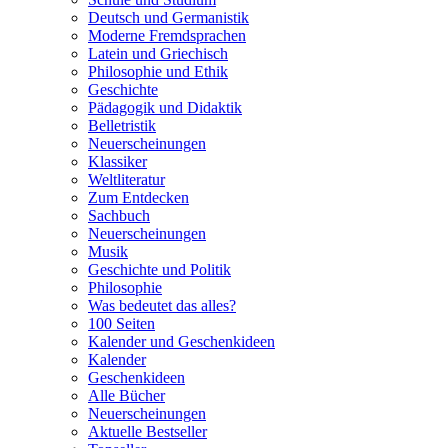
Deutsch und Germanistik
Moderne Fremdsprachen
Latein und Griechisch
Philosophie und Ethik
Geschichte
Pädagogik und Didaktik
Belletristik
Neuerscheinungen
Klassiker
Weltliteratur
Zum Entdecken
Sachbuch
Neuerscheinungen
Musik
Geschichte und Politik
Philosophie
Was bedeutet das alles?
100 Seiten
Kalender und Geschenkideen
Kalender
Geschenkideen
Alle Bücher
Neuerscheinungen
Aktuelle Bestseller