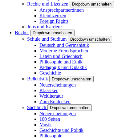
Rechte und Lizenzen
Dropdown umschalten
Ansprechpartner:innen
Kleinlizenzen
Foreign Rights
Jobs und Karriere
Bücher
Dropdown umschalten
Schule und Studium
Dropdown umschalten
Deutsch und Germanistik
Moderne Fremdsprachen
Latein und Griechisch
Philosophie und Ethik
Pädagogik und Didaktik
Geschichte
Belletristik
Dropdown umschalten
Neuerscheinungen
Klassiker
Weltliteratur
Zum Entdecken
Sachbuch
Dropdown umschalten
Neuerscheinungen
100 Seiten
Musik
Geschichte und Politik
Philosophie