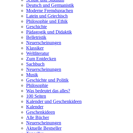
Deutsch und Germanistik
Moderne Fremdsprachen
Latein und Griechisch
Philosophie und Ethik
Geschichte
Pädagogik und Didaktik
Belletristik
Neuerscheinungen
Klassiker
Weltliteratur
Zum Entdecken
Sachbuch
Neuerscheinungen
Musik
Geschichte und Politik
Philosophie
Was bedeutet das alles?
100 Seiten
Kalender und Geschenkideen
Kalender
Geschenkideen
Alle Bücher
Neuerscheinungen
Aktuelle Bestseller