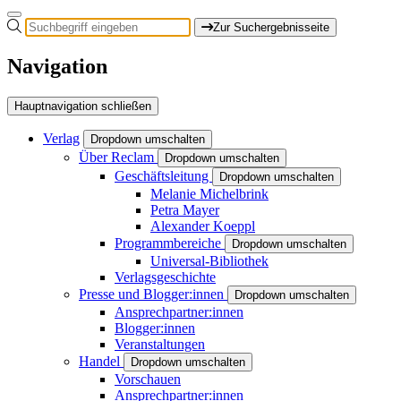
Zur Suchergebnisseite
Navigation
Hauptnavigation schließen
Verlag
Dropdown umschalten
Über Reclam
Dropdown umschalten
Geschäftsleitung
Dropdown umschalten
Melanie Michelbrink
Petra Mayer
Alexander Koeppl
Programmbereiche
Dropdown umschalten
Universal-Bibliothek
Verlagsgeschichte
Presse und Blogger:innen
Dropdown umschalten
Ansprechpartner:innen
Blogger:innen
Veranstaltungen
Handel
Dropdown umschalten
Vorschauen
Ansprechpartner:innen