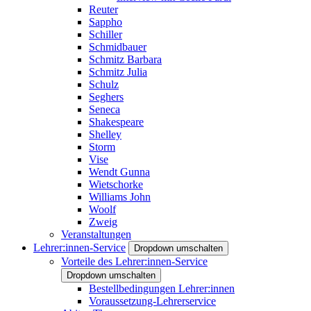
Reuter
Sappho
Schiller
Schmidbauer
Schmitz Barbara
Schmitz Julia
Schulz
Seghers
Seneca
Shakespeare
Shelley
Storm
Vise
Wendt Gunna
Wietschorke
Williams John
Woolf
Zweig
Veranstaltungen
Lehrer:innen-Service
Dropdown umschalten
Vorteile des Lehrer:innen-Service
Dropdown umschalten
Bestellbedingungen Lehrer:innen
Voraussetzung-Lehrerservice