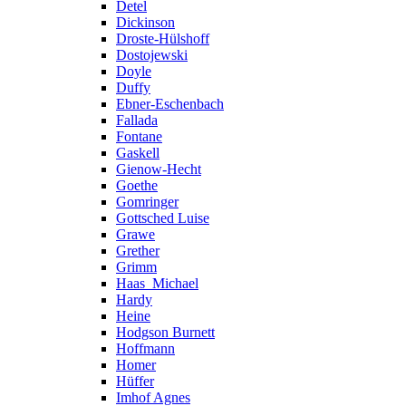
Detel
Dickinson
Droste-Hülshoff
Dostojewski
Doyle
Duffy
Ebner-Eschenbach
Fallada
Fontane
Gaskell
Gienow-Hecht
Goethe
Gomringer
Gottsched Luise
Grawe
Grether
Grimm
Haas_Michael
Hardy
Heine
Hodgson Burnett
Hoffmann
Homer
Hüffer
Imhof Agnes