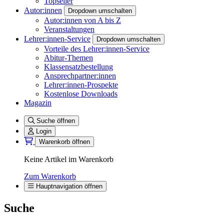
Topseller
Autor:innen
Dropdown umschalten
Autor:innen von A bis Z
Veranstaltungen
Lehrer:innen-Service
Dropdown umschalten
Vorteile des Lehrer:innen-Service
Abitur-Themen
Klassensatzbestellung
Ansprechpartner:innen
Lehrer:innen-Prospekte
Kostenlose Downloads
Magazin
Suche öffnen
Login
Warenkorb öffnen
Keine Artikel im Warenkorb
Zum Warenkorb
Hauptnavigation öffnen
Suche