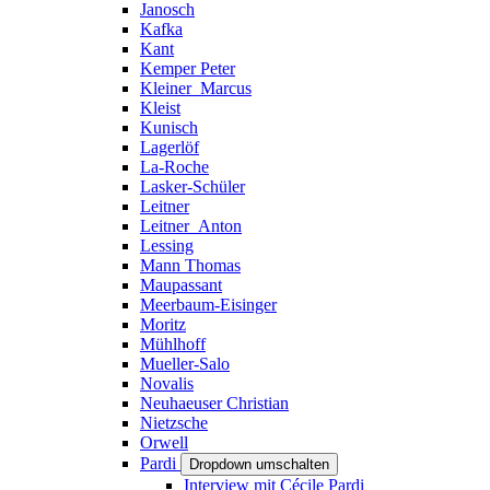
Janosch
Kafka
Kant
Kemper Peter
Kleiner_Marcus
Kleist
Kunisch
Lagerlöf
La-Roche
Lasker-Schüler
Leitner
Leitner_Anton
Lessing
Mann Thomas
Maupassant
Meerbaum-Eisinger
Moritz
Mühlhoff
Mueller-Salo
Novalis
Neuhaeuser Christian
Nietzsche
Orwell
Pardi
Dropdown umschalten
Interview mit Cécile Pardi