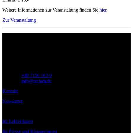
Weitere Informationen zur Veranstaltung finden Sie
hier
.
Zur Veranstaltung
Philipp Reclam jun. Verlag GmbH
Siemensstr. 32
71254 Ditzingen
Deutschland
Telefon:
+49 7156 163-0
E-Mail:
info@reclam.de
Kontakt
Newsletter
Service
für Lehrer:innen
für Presse und Blogger:innen