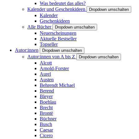
Was bedeutet das alles?
Kalender und Geschenkideen
Dropdown umschalten
Kalender
Geschenkideen
Alle Bücher
Dropdown umschalten
Neuerscheinungen
Aktuelle Bestseller
Topseller
Autor:innen
Dropdown umschalten
Autor:innen von A bis Z
Dropdown umschalten
Alcott
Arnold-Forster
Aurel
Austen
Behrendt Michael
Berend
Bleyer
Boehlau
Brecht
Brontë
Büchner
Busch
Caesar
Cicero