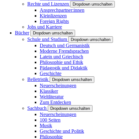
Rechte und Lizenzen
Dropdown umschalten
Ansprechpartner:innen
Kleinlizenzen
Foreign Rights
Jobs und Karriere
Bücher
Dropdown umschalten
Schule und Studium
Dropdown umschalten
Deutsch und Germanistik
Moderne Fremdsprachen
Latein und Griechisch
Philosophie und Ethik
Pädagogik und Didaktik
Geschichte
Belletristik
Dropdown umschalten
Neuerscheinungen
Klassiker
Weltliteratur
Zum Entdecken
Sachbuch
Dropdown umschalten
Neuerscheinungen
100 Seiten
Musik
Geschichte und Politik
Philosophie