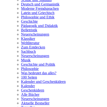
Deutsch und Germanistik
Moderne Fremdsprachen
Latein und Griechisch
Philosophie und Ethik
Geschichte
Pädagogik und Didaktik
Belletristik
Neuerscheinungen
Klassiker
Weltliteratur
Zum Entdecken
Sachbuch
Neuerscheinungen
Musik
Geschichte und Politik
Philosophie
Was bedeutet das alles?
100 Seiten
Kalender und Geschenkideen
Kalender
Geschenkideen
Alle Bücher
Neuerscheinungen
Aktuelle Bestseller