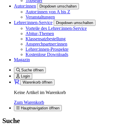
Topseller
Autor:innen
Dropdown umschalten
Autor:innen von A bis Z
Veranstaltungen
Lehrer:innen-Service
Dropdown umschalten
Vorteile des Lehrer:innen-Service
Abitur-Themen
Klassensatzbestellung
Ansprechpartner:innen
Lehrer:innen-Prospekte
Kostenlose Downloads
Magazin
Suche öffnen
Login
Warenkorb öffnen
Keine Artikel im Warenkorb
Zum Warenkorb
Hauptnavigation öffnen
Suche