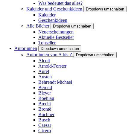
Was bedeutet das alles?
Kalender und Geschenkideen
Dropdown umschalten
Kalender
Geschenkideen
Alle Bücher
Dropdown umschalten
Neuerscheinungen
Aktuelle Bestseller
Topseller
Autor:innen
Dropdown umschalten
Autor:innen von A bis Z
Dropdown umschalten
Alcott
Arnold-Forster
Aurel
Austen
Behrendt Michael
Berend
Bleyer
Boehlau
Brecht
Brontë
Büchner
Busch
Caesar
Cicero