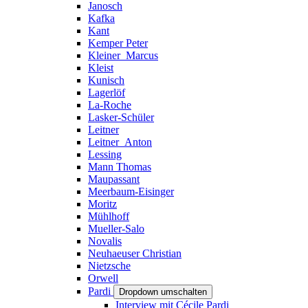
Janosch
Kafka
Kant
Kemper Peter
Kleiner_Marcus
Kleist
Kunisch
Lagerlöf
La-Roche
Lasker-Schüler
Leitner
Leitner_Anton
Lessing
Mann Thomas
Maupassant
Meerbaum-Eisinger
Moritz
Mühlhoff
Mueller-Salo
Novalis
Neuhaeuser Christian
Nietzsche
Orwell
Pardi
Dropdown umschalten
Interview mit Cécile Pardi