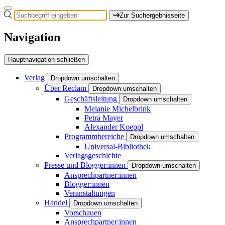
Zur Suchergebnisseite
Navigation
Hauptnavigation schließen
Verlag
Dropdown umschalten
Über Reclam
Dropdown umschalten
Geschäftsleitung
Dropdown umschalten
Melanie Michelbrink
Petra Mayer
Alexander Koeppl
Programmbereiche
Dropdown umschalten
Universal-Bibliothek
Verlagsgeschichte
Presse und Blogger:innen
Dropdown umschalten
Ansprechpartner:innen
Blogger:innen
Veranstaltungen
Handel
Dropdown umschalten
Vorschauen
Ansprechpartner:innen