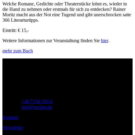
Welche Romane, Gedichte oder Theaterstücke lohnt es, wieder in
die Hand zu nehmen oder erstmals für sich zu entdecken? Rainer
Moritz macht aus der Not eine Tugend und gibt unerschrocken satte
366 Literarturtipps.
Eintritt: € 15,-
Weitere Informationen zur Veranstaltung finden Sie
hier
.
mehr zum Buch
Philipp Reclam jun. Verlag GmbH
Siemensstr. 32
71254 Ditzingen
Deutschland
Telefon:
+49 7156 163-0
E-Mail:
info@reclam.de
Kontakt
Newsletter