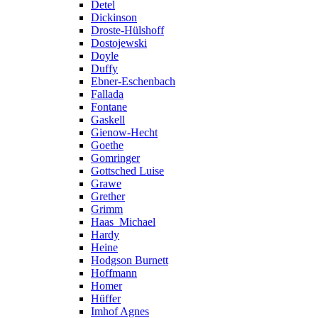
Detel
Dickinson
Droste-Hülshoff
Dostojewski
Doyle
Duffy
Ebner-Eschenbach
Fallada
Fontane
Gaskell
Gienow-Hecht
Goethe
Gomringer
Gottsched Luise
Grawe
Grether
Grimm
Haas_Michael
Hardy
Heine
Hodgson Burnett
Hoffmann
Homer
Hüffer
Imhof Agnes