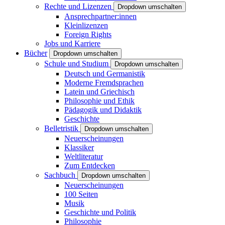
Rechte und Lizenzen
Dropdown umschalten
Ansprechpartner:innen
Kleinlizenzen
Foreign Rights
Jobs und Karriere
Bücher
Dropdown umschalten
Schule und Studium
Dropdown umschalten
Deutsch und Germanistik
Moderne Fremdsprachen
Latein und Griechisch
Philosophie und Ethik
Pädagogik und Didaktik
Geschichte
Belletristik
Dropdown umschalten
Neuerscheinungen
Klassiker
Weltliteratur
Zum Entdecken
Sachbuch
Dropdown umschalten
Neuerscheinungen
100 Seiten
Musik
Geschichte und Politik
Philosophie