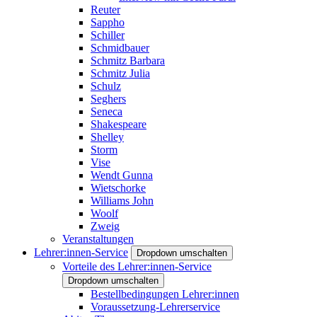
Reuter
Sappho
Schiller
Schmidbauer
Schmitz Barbara
Schmitz Julia
Schulz
Seghers
Seneca
Shakespeare
Shelley
Storm
Vise
Wendt Gunna
Wietschorke
Williams John
Woolf
Zweig
Veranstaltungen
Lehrer:innen-Service
Dropdown umschalten
Vorteile des Lehrer:innen-Service
Dropdown umschalten
Bestellbedingungen Lehrer:innen
Voraussetzung-Lehrerservice