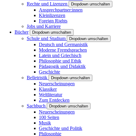
Rechte und Lizenzen
Dropdown umschalten
Ansprechpartner:innen
Kleinlizenzen
Foreign Rights
Jobs und Karriere
Bücher
Dropdown umschalten
Schule und Studium
Dropdown umschalten
Deutsch und Germanistik
Moderne Fremdsprachen
Latein und Griechisch
Philosophie und Ethik
Pädagogik und Didaktik
Geschichte
Belletristik
Dropdown umschalten
Neuerscheinungen
Klassiker
Weltliteratur
Zum Entdecken
Sachbuch
Dropdown umschalten
Neuerscheinungen
100 Seiten
Musik
Geschichte und Politik
Philosophie