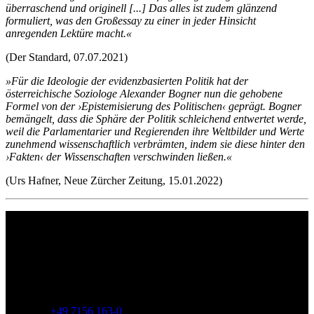
überraschend und originell [...] Das alles ist zudem glänzend
formuliert, was den Großessay zu einer in jeder Hinsicht
anregenden Lektüre macht.«
(Der Standard, 07.07.2021)
»Für die Ideologie der evidenzbasierten Politik hat der
österreichische Soziologe Alexander Bogner nun die gehobene
Formel von der ›Epistemisierung des Politischen‹ geprägt. Bogner
bemängelt, dass die Sphäre der Politik schleichend entwertet werde,
weil die Parlamentarier und Regierenden ihre Weltbilder und Werte
zunehmend wissenschaftlich verbrämten, indem sie diese hinter den
›Fakten‹ der Wissenschaften verschwinden ließen.«
(Urs Hafner, Neue Zürcher Zeitung, 15.01.2022)
Philipp Reclam jun. Verlag GmbH
Siemensstr. 32
71254 Ditzingen
Deutschland
Telefon:
+49 7156 163-0