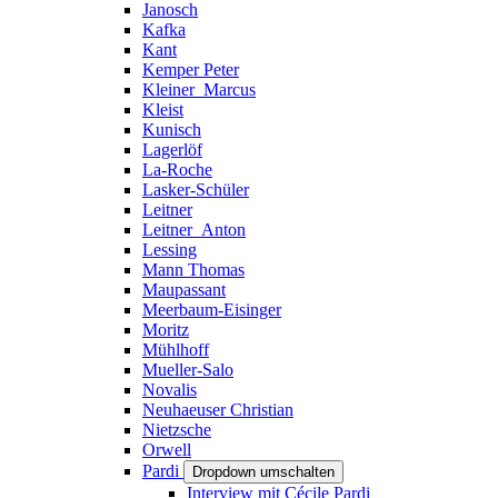
Janosch
Kafka
Kant
Kemper Peter
Kleiner_Marcus
Kleist
Kunisch
Lagerlöf
La-Roche
Lasker-Schüler
Leitner
Leitner_Anton
Lessing
Mann Thomas
Maupassant
Meerbaum-Eisinger
Moritz
Mühlhoff
Mueller-Salo
Novalis
Neuhaeuser Christian
Nietzsche
Orwell
Pardi
Dropdown umschalten
Interview mit Cécile Pardi