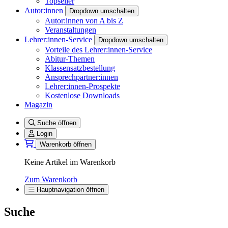
Topseller
Autor:innen
Dropdown umschalten
Autor:innen von A bis Z
Veranstaltungen
Lehrer:innen-Service
Dropdown umschalten
Vorteile des Lehrer:innen-Service
Abitur-Themen
Klassensatzbestellung
Ansprechpartner:innen
Lehrer:innen-Prospekte
Kostenlose Downloads
Magazin
Suche öffnen
Login
Warenkorb öffnen
Keine Artikel im Warenkorb
Zum Warenkorb
Hauptnavigation öffnen
Suche