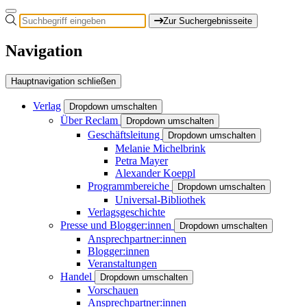
Zur Suchergebnisseite
Navigation
Hauptnavigation schließen
Verlag
Dropdown umschalten
Über Reclam
Dropdown umschalten
Geschäftsleitung
Dropdown umschalten
Melanie Michelbrink
Petra Mayer
Alexander Koeppl
Programmbereiche
Dropdown umschalten
Universal-Bibliothek
Verlagsgeschichte
Presse und Blogger:innen
Dropdown umschalten
Ansprechpartner:innen
Blogger:innen
Veranstaltungen
Handel
Dropdown umschalten
Vorschauen
Ansprechpartner:innen