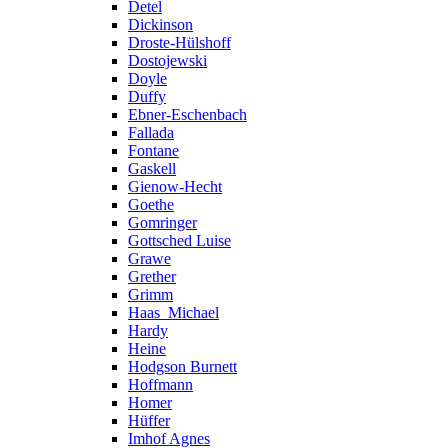
Detel
Dickinson
Droste-Hülshoff
Dostojewski
Doyle
Duffy
Ebner-Eschenbach
Fallada
Fontane
Gaskell
Gienow-Hecht
Goethe
Gomringer
Gottsched Luise
Grawe
Grether
Grimm
Haas_Michael
Hardy
Heine
Hodgson Burnett
Hoffmann
Homer
Hüffer
Imhof Agnes