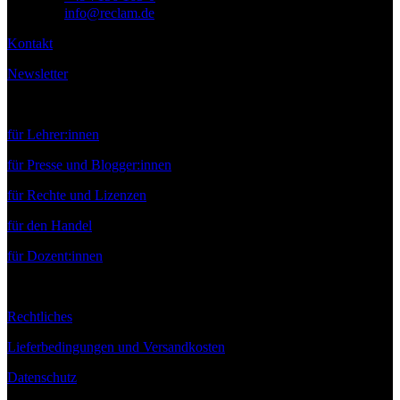
E-Mail:
info@reclam.de
Kontakt
Newsletter
Service
für Lehrer:innen
für Presse und Blogger:innen
für Rechte und Lizenzen
für den Handel
für Dozent:innen
Rechtliches
Lieferbedingungen und Versandkosten
Datenschutz