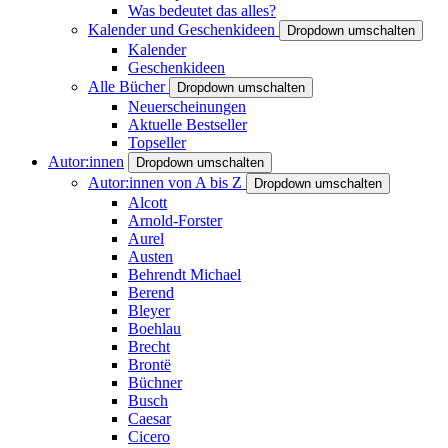
Was bedeutet das alles?
Kalender und Geschenkideen
Dropdown umschalten
Kalender
Geschenkideen
Alle Bücher
Dropdown umschalten
Neuerscheinungen
Aktuelle Bestseller
Topseller
Autor:innen
Dropdown umschalten
Autor:innen von A bis Z
Dropdown umschalten
Alcott
Arnold-Forster
Aurel
Austen
Behrendt Michael
Berend
Bleyer
Boehlau
Brecht
Brontë
Büchner
Busch
Caesar
Cicero