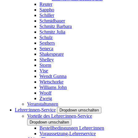
Reuter
Sappho
Schiller
Schmidbauer
Schmitz Barbara
Schmitz Julia
Schulz
Seghers
Seneca
Shakespeare
Shelley
Storm
Vise
Wendt Gunna
Wietschorke
Williams John
Woolf
Zweig
Veranstaltungen
Lehrer:innen-Service
Dropdown umschalten
Vorteile des Lehrer:innen-Service
Dropdown umschalten
Bestellbedingungen Lehrer:innen
Voraussetzung-Lehrerservice