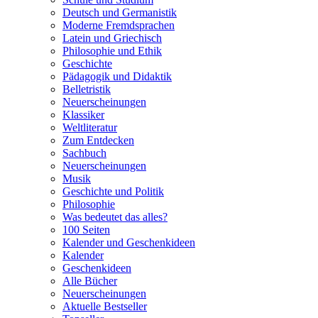
Deutsch und Germanistik
Moderne Fremdsprachen
Latein und Griechisch
Philosophie und Ethik
Geschichte
Pädagogik und Didaktik
Belletristik
Neuerscheinungen
Klassiker
Weltliteratur
Zum Entdecken
Sachbuch
Neuerscheinungen
Musik
Geschichte und Politik
Philosophie
Was bedeutet das alles?
100 Seiten
Kalender und Geschenkideen
Kalender
Geschenkideen
Alle Bücher
Neuerscheinungen
Aktuelle Bestseller