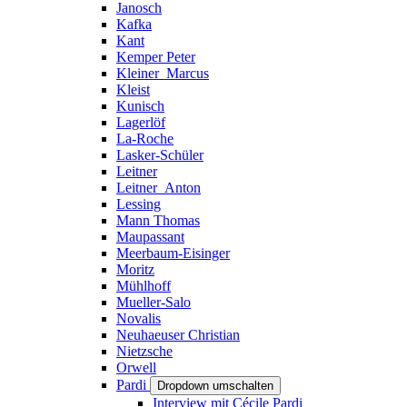
Janosch
Kafka
Kant
Kemper Peter
Kleiner_Marcus
Kleist
Kunisch
Lagerlöf
La-Roche
Lasker-Schüler
Leitner
Leitner_Anton
Lessing
Mann Thomas
Maupassant
Meerbaum-Eisinger
Moritz
Mühlhoff
Mueller-Salo
Novalis
Neuhaeuser Christian
Nietzsche
Orwell
Pardi
Dropdown umschalten
Interview mit Cécile Pardi