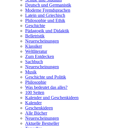
Deutsch und Germanistik
Moderne Fremdsprachen
Latein und Griechisch
Philosophie und Ethik
Geschichte
Pädagogik und Didaktik
Belletristik
Neuerscheinungen
Klassiker
Weltliteratur
Zum Entdecken
Sachbuch
Neuerscheinungen
Musik
Geschichte und Politik
Philosophie
Was bedeutet das alles?
100 Seiten
Kalender und Geschenkideen
Kalender
Geschenkideen
Alle Bücher
Neuerscheinungen
Aktuelle Bestseller