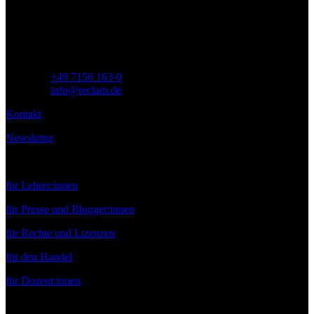
71254 Ditzingen
Deutschland
Telefon:
+49 7156 163-0
E-Mail:
info@reclam.de
Kontakt
Newsletter
Service
für Lehrer:innen
für Presse und Blogger:innen
für Rechte und Lizenzen
für den Handel
für Dozent:innen