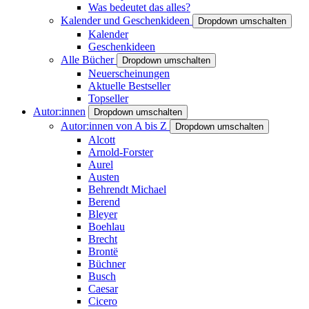
Was bedeutet das alles?
Kalender und Geschenkideen
Dropdown umschalten
Kalender
Geschenkideen
Alle Bücher
Dropdown umschalten
Neuerscheinungen
Aktuelle Bestseller
Topseller
Autor:innen
Dropdown umschalten
Autor:innen von A bis Z
Dropdown umschalten
Alcott
Arnold-Forster
Aurel
Austen
Behrendt Michael
Berend
Bleyer
Boehlau
Brecht
Brontë
Büchner
Busch
Caesar
Cicero