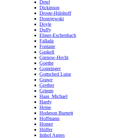
Detel
Dickinson
Droste-Hülshoff
Dostojewski
Doyle
Duffy
Ebner-Eschenbach
Fallada
Fontane
Gaskell
Gienow-Hecht
Goethe
Gomringer
Gottsched Luise
Grawe
Grether
Grimm
Haas_Michael
Hardy
Heine
Hodgson Burnett
Hoffmann
Homer
Hüffer
Imhof Agnes