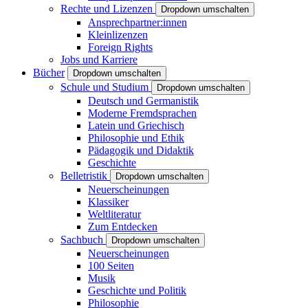
Rechte und Lizenzen
Dropdown umschalten
Ansprechpartner:innen
Kleinlizenzen
Foreign Rights
Jobs und Karriere
Bücher
Dropdown umschalten
Schule und Studium
Dropdown umschalten
Deutsch und Germanistik
Moderne Fremdsprachen
Latein und Griechisch
Philosophie und Ethik
Pädagogik und Didaktik
Geschichte
Belletristik
Dropdown umschalten
Neuerscheinungen
Klassiker
Weltliteratur
Zum Entdecken
Sachbuch
Dropdown umschalten
Neuerscheinungen
100 Seiten
Musik
Geschichte und Politik
Philosophie