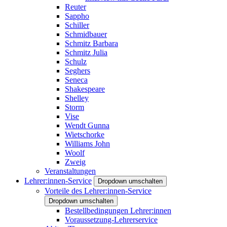
Reuter
Sappho
Schiller
Schmidbauer
Schmitz Barbara
Schmitz Julia
Schulz
Seghers
Seneca
Shakespeare
Shelley
Storm
Vise
Wendt Gunna
Wietschorke
Williams John
Woolf
Zweig
Veranstaltungen
Lehrer:innen-Service
Dropdown umschalten
Vorteile des Lehrer:innen-Service
Dropdown umschalten
Bestellbedingungen Lehrer:innen
Voraussetzung-Lehrerservice