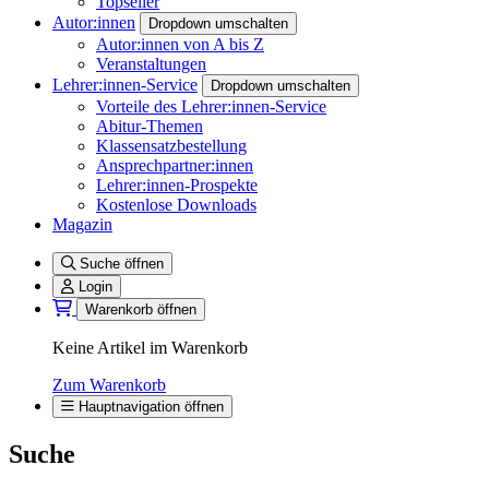
Topseller
Autor:innen
Dropdown umschalten
Autor:innen von A bis Z
Veranstaltungen
Lehrer:innen-Service
Dropdown umschalten
Vorteile des Lehrer:innen-Service
Abitur-Themen
Klassensatzbestellung
Ansprechpartner:innen
Lehrer:innen-Prospekte
Kostenlose Downloads
Magazin
Suche öffnen
Login
Warenkorb öffnen
Keine Artikel im Warenkorb
Zum Warenkorb
Hauptnavigation öffnen
Suche