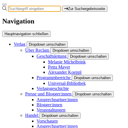
Zur Suchergebnisseite
Navigation
Hauptnavigation schließen
Verlag
Dropdown umschalten
Über Reclam
Dropdown umschalten
Geschäftsleitung
Dropdown umschalten
Melanie Michelbrink
Petra Mayer
Alexander Koeppl
Programmbereiche
Dropdown umschalten
Universal-Bibliothek
Verlagsgeschichte
Presse und Blogger:innen
Dropdown umschalten
Ansprechpartner:innen
Blogger:innen
Veranstaltungen
Handel
Dropdown umschalten
Vorschauen
Ansprechpartner:innen