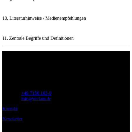
10. Literaturhinweise / Medienempfehlungen
11. Zentrale Begriffe und Definitionen
Philipp Reclam jun. Verlag GmbH
Siemensstr. 32
71254 Ditzingen
Deutschland
Telefon:
+49 7156 163-0
E-Mail:
info@reclam.de
Kontakt
Newsletter
Service