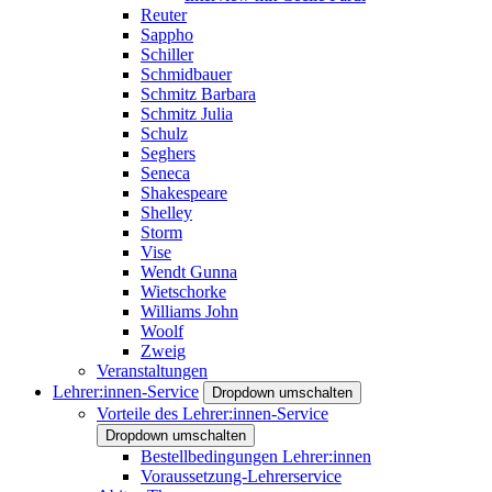
Reuter
Sappho
Schiller
Schmidbauer
Schmitz Barbara
Schmitz Julia
Schulz
Seghers
Seneca
Shakespeare
Shelley
Storm
Vise
Wendt Gunna
Wietschorke
Williams John
Woolf
Zweig
Veranstaltungen
Lehrer:innen-Service
Dropdown umschalten
Vorteile des Lehrer:innen-Service
Dropdown umschalten
Bestellbedingungen Lehrer:innen
Voraussetzung-Lehrerservice