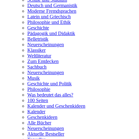
Deutsch und Germanistik
Moderne Fremdsprachen
Latein und Griechisch
Philosophie und Ethik
Geschichte
Pädagogik und Didaktik
Belletristik
Neuerscheinungen
Klassiker
Weltliteratur
Zum Entdecken
Sachbuch
Neuerscheinungen
Musik
Geschichte und Politik
Philosophie
Was bedeutet das alles?
100 Seiten
Kalender und Geschenkideen
Kalender
Geschenkideen
Alle Bücher
Neuerscheinungen
Aktuelle Bestseller