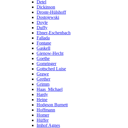
Detel
Dickinson
Droste-Hülshoff
Dostojewski
Doyle
Duffy
Ebner-Eschenbach
Fallada
Fontane
Gaskell
Gienow-Hecht
Goethe
Gomringer
Gottsched Luise
Grawe
Grether
Grimm
Haas_Michael
Hardy
Heine
Hodgson Burnett
Hoffmann
Homer
Hüffer
Imhof Agnes