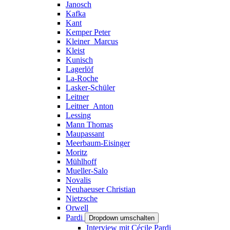
Janosch
Kafka
Kant
Kemper Peter
Kleiner_Marcus
Kleist
Kunisch
Lagerlöf
La-Roche
Lasker-Schüler
Leitner
Leitner_Anton
Lessing
Mann Thomas
Maupassant
Meerbaum-Eisinger
Moritz
Mühlhoff
Mueller-Salo
Novalis
Neuhaeuser Christian
Nietzsche
Orwell
Pardi
Dropdown umschalten
Interview mit Cécile Pardi