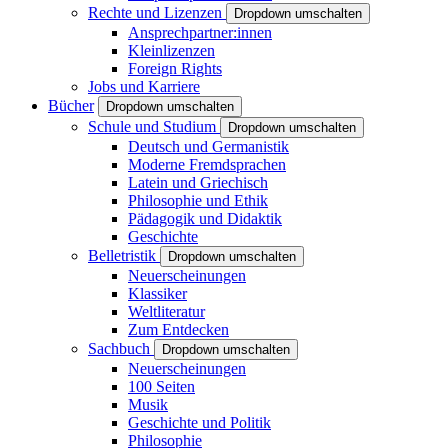
Rechte und Lizenzen
Dropdown umschalten
Ansprechpartner:innen
Kleinlizenzen
Foreign Rights
Jobs und Karriere
Bücher
Dropdown umschalten
Schule und Studium
Dropdown umschalten
Deutsch und Germanistik
Moderne Fremdsprachen
Latein und Griechisch
Philosophie und Ethik
Pädagogik und Didaktik
Geschichte
Belletristik
Dropdown umschalten
Neuerscheinungen
Klassiker
Weltliteratur
Zum Entdecken
Sachbuch
Dropdown umschalten
Neuerscheinungen
100 Seiten
Musik
Geschichte und Politik
Philosophie