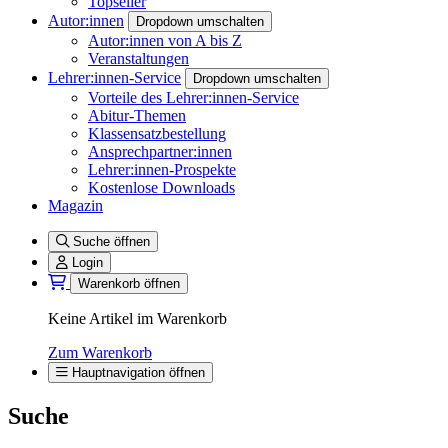
Topseller
Autor:innen
Dropdown umschalten
Autor:innen von A bis Z
Veranstaltungen
Lehrer:innen-Service
Dropdown umschalten
Vorteile des Lehrer:innen-Service
Abitur-Themen
Klassensatzbestellung
Ansprechpartner:innen
Lehrer:innen-Prospekte
Kostenlose Downloads
Magazin
Suche öffnen
Login
Warenkorb öffnen
Keine Artikel im Warenkorb
Zum Warenkorb
Hauptnavigation öffnen
Suche