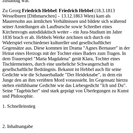
zuständig war.
Zu Georg
Friedrich Hebbel
:
Friedrich Hebbel
(18.3.1813
Wesselburen [Dithmarschen] – 13.12.1863 Wien) kam als
Maurersohn aus ärmlichen Verhältnissen und bildete sich während
seiner Anstellungen als Laufbursche sowie Schreiber eines
Kirchenvogts autodidaktisch weiter – ein Jura-Studium im Jahre
1836 brach er ab. Hebbels Werke zeichnen sich durch ein
Widerspiel verschiedener kultureller und gesellschaftlicher
Gegensätze aus. Diese kommen im Drama "Agnes Bernauer" in der
Heirat eines Herzogs mit der Tochter eines Baders zum Tragen. In
dem Trauerspiel "Maria Magdalena" gerät Klara, Tochter eines
Tischlermeisters, durch eine uneheliche Schwangerschaft in
gesellschaftliche Bedrängnis. Bekannt ist Hebbel auch für seine
Gedichte wie die Schauerballade "Der Heideknabe", in dem ein
Junge den an ihm verübten Mord voraussieht. Im Gegensatz hierzu
stehen einfühlsame Gedichte wie das Liebesgedicht "Ich und Du".
Seine "Tagebücher" sind stark geprägt von Überlegungen zu Kunst
und Philosophie.
1. Schnelleinstieg
2. Inhaltsangabe