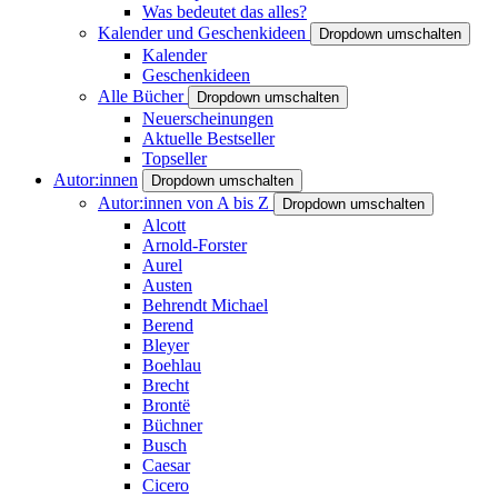
Was bedeutet das alles?
Kalender und Geschenkideen
Dropdown umschalten
Kalender
Geschenkideen
Alle Bücher
Dropdown umschalten
Neuerscheinungen
Aktuelle Bestseller
Topseller
Autor:innen
Dropdown umschalten
Autor:innen von A bis Z
Dropdown umschalten
Alcott
Arnold-Forster
Aurel
Austen
Behrendt Michael
Berend
Bleyer
Boehlau
Brecht
Brontë
Büchner
Busch
Caesar
Cicero