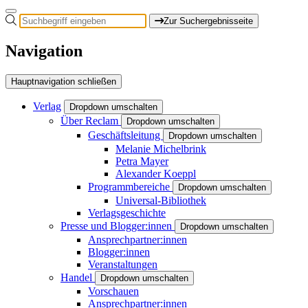
Zur Suchergebnisseite
Navigation
Hauptnavigation schließen
Verlag
Dropdown umschalten
Über Reclam
Dropdown umschalten
Geschäftsleitung
Dropdown umschalten
Melanie Michelbrink
Petra Mayer
Alexander Koeppl
Programmbereiche
Dropdown umschalten
Universal-Bibliothek
Verlagsgeschichte
Presse und Blogger:innen
Dropdown umschalten
Ansprechpartner:innen
Blogger:innen
Veranstaltungen
Handel
Dropdown umschalten
Vorschauen
Ansprechpartner:innen