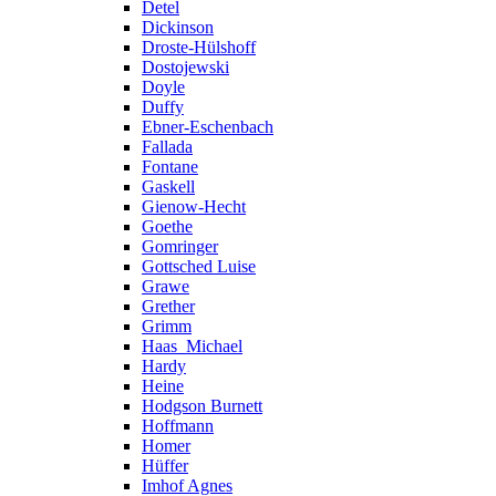
Detel
Dickinson
Droste-Hülshoff
Dostojewski
Doyle
Duffy
Ebner-Eschenbach
Fallada
Fontane
Gaskell
Gienow-Hecht
Goethe
Gomringer
Gottsched Luise
Grawe
Grether
Grimm
Haas_Michael
Hardy
Heine
Hodgson Burnett
Hoffmann
Homer
Hüffer
Imhof Agnes