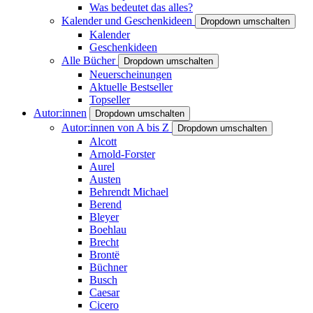
Was bedeutet das alles?
Kalender und Geschenkideen
Dropdown umschalten
Kalender
Geschenkideen
Alle Bücher
Dropdown umschalten
Neuerscheinungen
Aktuelle Bestseller
Topseller
Autor:innen
Dropdown umschalten
Autor:innen von A bis Z
Dropdown umschalten
Alcott
Arnold-Forster
Aurel
Austen
Behrendt Michael
Berend
Bleyer
Boehlau
Brecht
Brontë
Büchner
Busch
Caesar
Cicero