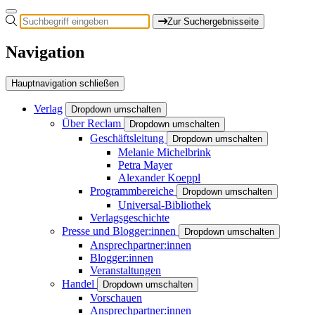
Zur Suchergebnisseite
Navigation
Hauptnavigation schließen
Verlag
Dropdown umschalten
Über Reclam
Dropdown umschalten
Geschäftsleitung
Dropdown umschalten
Melanie Michelbrink
Petra Mayer
Alexander Koeppl
Programmbereiche
Dropdown umschalten
Universal-Bibliothek
Verlagsgeschichte
Presse und Blogger:innen
Dropdown umschalten
Ansprechpartner:innen
Blogger:innen
Veranstaltungen
Handel
Dropdown umschalten
Vorschauen
Ansprechpartner:innen