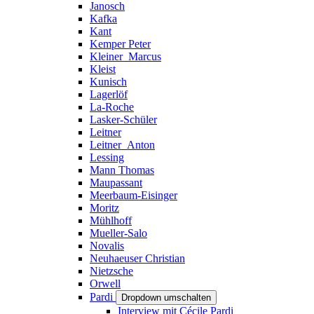
Janosch
Kafka
Kant
Kemper Peter
Kleiner_Marcus
Kleist
Kunisch
Lagerlöf
La-Roche
Lasker-Schüler
Leitner
Leitner_Anton
Lessing
Mann Thomas
Maupassant
Meerbaum-Eisinger
Moritz
Mühlhoff
Mueller-Salo
Novalis
Neuhaeuser Christian
Nietzsche
Orwell
Pardi
Dropdown umschalten
Interview mit Cécile Pardi