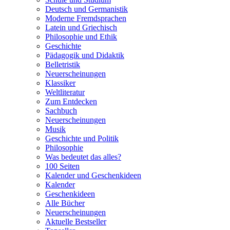
Deutsch und Germanistik
Moderne Fremdsprachen
Latein und Griechisch
Philosophie und Ethik
Geschichte
Pädagogik und Didaktik
Belletristik
Neuerscheinungen
Klassiker
Weltliteratur
Zum Entdecken
Sachbuch
Neuerscheinungen
Musik
Geschichte und Politik
Philosophie
Was bedeutet das alles?
100 Seiten
Kalender und Geschenkideen
Kalender
Geschenkideen
Alle Bücher
Neuerscheinungen
Aktuelle Bestseller