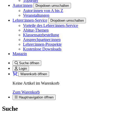
Topseller
Autor:innen
Dropdown umschalten
Autor:innen von A bis Z
Veranstaltungen
Lehrer:innen-Service
Dropdown umschalten
Vorteile des Lehrer:innen-Service
Abitur-Themen
Klassensatzbestellung
Ansprechpartner:innen
Lehrer:innen-Prospekte
Kostenlose Downloads
Magazin
Suche öffnen
Login
Warenkorb öffnen
Keine Artikel im Warenkorb
Zum Warenkorb
Hauptnavigation öffnen
Suche