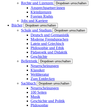
Rechte und Lizenzen
Dropdown umschalten
Ansprechpartner:innen
Kleinlizenzen
Foreign Rights
Jobs und Karriere
Bücher
Dropdown umschalten
Schule und Studium
Dropdown umschalten
Deutsch und Germanistik
Moderne Fremdsprachen
Latein und Griechisch
Philosophie und Ethik
Pädagogik und Didaktik
Geschichte
Belletristik
Dropdown umschalten
Neuerscheinungen
Klassiker
Weltliteratur
Zum Entdecken
Sachbuch
Dropdown umschalten
Neuerscheinungen
100 Seiten
Musik
Geschichte und Politik
Philosophie