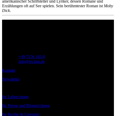
amerikanischer Schriftsteller und Lyriker, dessen Romane und
Erzählungen oft auf See spielen. Sein berühmtester Roman ist
Moby
Dick
.
Philipp Reclam jun. Verlag GmbH
Siemensstr. 32
71254 Ditzingen
Deutschland
Telefon:
+49 7156 163-0
E-Mail:
info@reclam.de
Kontakt
Newsletter
Service
für Lehrer:innen
für Presse und Blogger:innen
für Rechte & Lizenzen