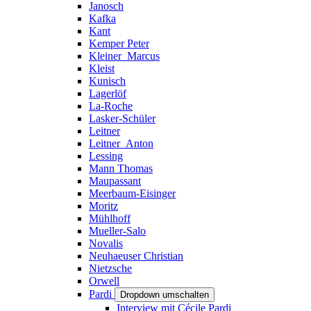
Janosch
Kafka
Kant
Kemper Peter
Kleiner_Marcus
Kleist
Kunisch
Lagerlöf
La-Roche
Lasker-Schüler
Leitner
Leitner_Anton
Lessing
Mann Thomas
Maupassant
Meerbaum-Eisinger
Moritz
Mühlhoff
Mueller-Salo
Novalis
Neuhaeuser Christian
Nietzsche
Orwell
Pardi
Dropdown umschalten
Interview mit Cécile Pardi