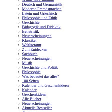
Deutsch und Germanistik
Moderne Fremdsprachen
Latein und Griechisch
Philosophie und Ethik
Geschichte
Pädagogik und Didaktik
Belletristik
Neuerscheinungen
Klassiker
Weltliteratur
Zum Entdecken
Sachbuch
Neuerscheinungen
Musik
Geschichte und Politik
Philosophie
Was bedeutet das alles?
100 Seiten
Kalender und Geschenkideen
Kalender
Geschenkideen
Alle Bücher
Neuerscheinungen
Aktuelle Bestseller