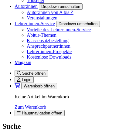
Topseller
Autor:innen
Dropdown umschalten
Autor:innen von A bis Z
Veranstaltungen
Lehrer:innen-Service
Dropdown umschalten
Vorteile des Lehrer:innen-Service
Abitur-Themen
Klassensatzbestellung
Ansprechpartner:innen
Lehrer:innen-Prospekte
Kostenlose Downloads
Magazin
Suche öffnen
Login
Warenkorb öffnen
Keine Artikel im Warenkorb
Zum Warenkorb
Hauptnavigation öffnen
Suche