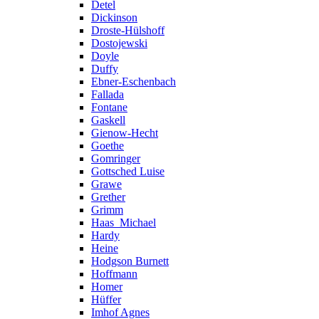
Detel
Dickinson
Droste-Hülshoff
Dostojewski
Doyle
Duffy
Ebner-Eschenbach
Fallada
Fontane
Gaskell
Gienow-Hecht
Goethe
Gomringer
Gottsched Luise
Grawe
Grether
Grimm
Haas_Michael
Hardy
Heine
Hodgson Burnett
Hoffmann
Homer
Hüffer
Imhof Agnes