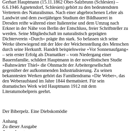
Gerhart Hauptmann (15.11.1862 Ober-Salzbrunn (Schlesien) –
6.6.1946 Agnetendorf, Schlesien) gehört zu den bedeutendsten
Vertretern des Naturalismus. Nach einer abgebrochenen Lehre als
Landwirt und dem zweijährigen Studium der Bildhauerei in
Dresden reifte während einer Italienreise und dem Umzug nach
Erkner in der Nähe von Berlin der Entschluss, freier Schriftsteller zu
werden. Seine Mitgliedschaft im naturalistisch geprägten
Dichterverein »Durch« prägte ihn stark. So befassen sich seine
Werke überwiegend mit der Idee der Weichenstellung des Menschen
durch seine Herkunft. Handelt beispielsweise »Vor Sonnenaufgang«
– sein erster Erfolg als Dramatiker – vom Niedergang einer
Bauernfamilie, schildert Hauptmann in der novellistischen Studie
»Bahnwärter Thiel« die Ohnmacht der Arbeitergesellschaft
gegenüber der aufkommenden Industrialisierung. Zu seinen
bekanntesten Werken gehört das Familiendrama »Die Weber«, das
den Weberaufstand im Jahre 1844 thematisiert. Für sein
dramatisches Werk wird Hauptmann 1912 mit dem
Literaturnobelpreis geehrt.
Der Biberpelz. Eine Diebskomödie
Anhang
Zu dieser Ausgabe