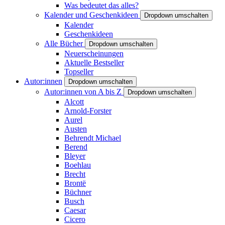
Was bedeutet das alles?
Kalender und Geschenkideen
Dropdown umschalten
Kalender
Geschenkideen
Alle Bücher
Dropdown umschalten
Neuerscheinungen
Aktuelle Bestseller
Topseller
Autor:innen
Dropdown umschalten
Autor:innen von A bis Z
Dropdown umschalten
Alcott
Arnold-Forster
Aurel
Austen
Behrendt Michael
Berend
Bleyer
Boehlau
Brecht
Brontë
Büchner
Busch
Caesar
Cicero