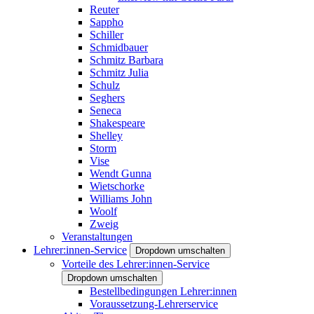
Reuter
Sappho
Schiller
Schmidbauer
Schmitz Barbara
Schmitz Julia
Schulz
Seghers
Seneca
Shakespeare
Shelley
Storm
Vise
Wendt Gunna
Wietschorke
Williams John
Woolf
Zweig
Veranstaltungen
Lehrer:innen-Service
Dropdown umschalten
Vorteile des Lehrer:innen-Service
Dropdown umschalten
Bestellbedingungen Lehrer:innen
Voraussetzung-Lehrerservice