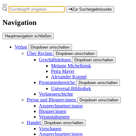
Zur Suchergebnisseite
Navigation
Hauptnavigation schließen
Verlag
Dropdown umschalten
Über Reclam
Dropdown umschalten
Geschäftsleitung
Dropdown umschalten
Melanie Michelbrink
Petra Mayer
Alexander Koeppl
Programmbereiche
Dropdown umschalten
Universal-Bibliothek
Verlagsgeschichte
Presse und Blogger:innen
Dropdown umschalten
Ansprechpartner:innen
Blogger:innen
Veranstaltungen
Handel
Dropdown umschalten
Vorschauen
Ansprechpartner:innen