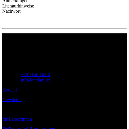
Anmerkungen
Literaturhinweise
Nachwort
Philipp Reclam jun. Verlag GmbH
Siemensstr. 32
71254 Ditzingen
Deutschland
Telefon:
+49 7156 163-0
E-Mail:
info@reclam.de
Kontakt
Newsletter
Service
für Lehrer:innen
für Presse und Blogger:innen