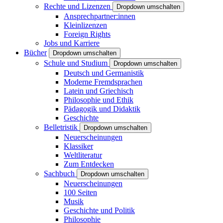
Rechte und Lizenzen
Dropdown umschalten
Ansprechpartner:innen
Kleinlizenzen
Foreign Rights
Jobs und Karriere
Bücher
Dropdown umschalten
Schule und Studium
Dropdown umschalten
Deutsch und Germanistik
Moderne Fremdsprachen
Latein und Griechisch
Philosophie und Ethik
Pädagogik und Didaktik
Geschichte
Belletristik
Dropdown umschalten
Neuerscheinungen
Klassiker
Weltliteratur
Zum Entdecken
Sachbuch
Dropdown umschalten
Neuerscheinungen
100 Seiten
Musik
Geschichte und Politik
Philosophie