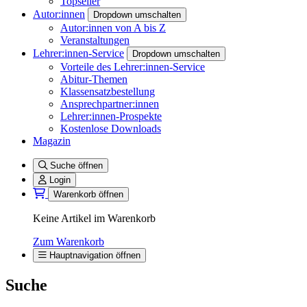
Topseller
Autor:innen
Dropdown umschalten
Autor:innen von A bis Z
Veranstaltungen
Lehrer:innen-Service
Dropdown umschalten
Vorteile des Lehrer:innen-Service
Abitur-Themen
Klassensatzbestellung
Ansprechpartner:innen
Lehrer:innen-Prospekte
Kostenlose Downloads
Magazin
Suche öffnen
Login
Warenkorb öffnen
Keine Artikel im Warenkorb
Zum Warenkorb
Hauptnavigation öffnen
Suche