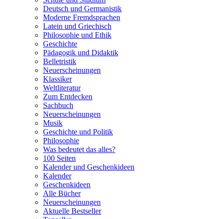
Deutsch und Germanistik
Moderne Fremdsprachen
Latein und Griechisch
Philosophie und Ethik
Geschichte
Pädagogik und Didaktik
Belletristik
Neuerscheinungen
Klassiker
Weltliteratur
Zum Entdecken
Sachbuch
Neuerscheinungen
Musik
Geschichte und Politik
Philosophie
Was bedeutet das alles?
100 Seiten
Kalender und Geschenkideen
Kalender
Geschenkideen
Alle Bücher
Neuerscheinungen
Aktuelle Bestseller