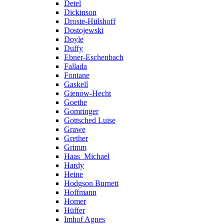
Detel
Dickinson
Droste-Hülshoff
Dostojewski
Doyle
Duffy
Ebner-Eschenbach
Fallada
Fontane
Gaskell
Gienow-Hecht
Goethe
Gomringer
Gottsched Luise
Grawe
Grether
Grimm
Haas_Michael
Hardy
Heine
Hodgson Burnett
Hoffmann
Homer
Hüffer
Imhof Agnes