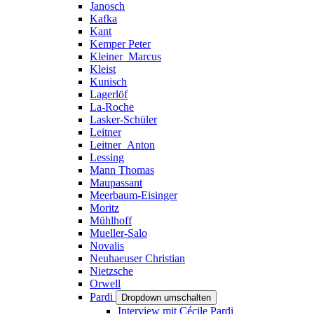
Janosch
Kafka
Kant
Kemper Peter
Kleiner_Marcus
Kleist
Kunisch
Lagerlöf
La-Roche
Lasker-Schüler
Leitner
Leitner_Anton
Lessing
Mann Thomas
Maupassant
Meerbaum-Eisinger
Moritz
Mühlhoff
Mueller-Salo
Novalis
Neuhaeuser Christian
Nietzsche
Orwell
Pardi
Dropdown umschalten
Interview mit Cécile Pardi