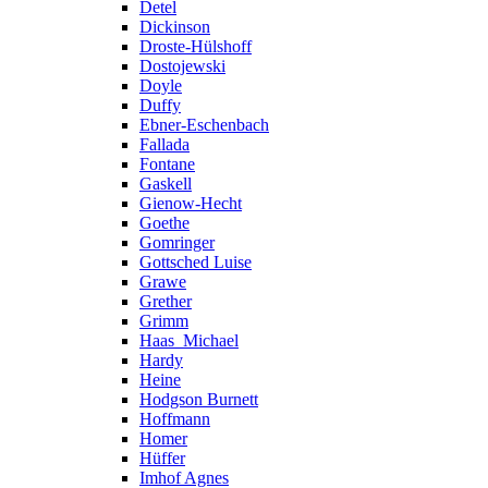
Detel
Dickinson
Droste-Hülshoff
Dostojewski
Doyle
Duffy
Ebner-Eschenbach
Fallada
Fontane
Gaskell
Gienow-Hecht
Goethe
Gomringer
Gottsched Luise
Grawe
Grether
Grimm
Haas_Michael
Hardy
Heine
Hodgson Burnett
Hoffmann
Homer
Hüffer
Imhof Agnes