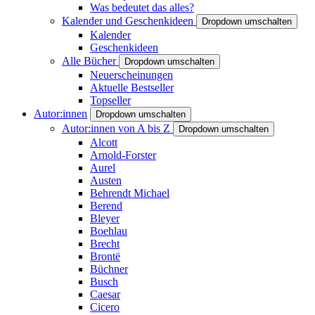
Was bedeutet das alles?
Kalender und Geschenkideen
Dropdown umschalten
Kalender
Geschenkideen
Alle Bücher
Dropdown umschalten
Neuerscheinungen
Aktuelle Bestseller
Topseller
Autor:innen
Dropdown umschalten
Autor:innen von A bis Z
Dropdown umschalten
Alcott
Arnold-Forster
Aurel
Austen
Behrendt Michael
Berend
Bleyer
Boehlau
Brecht
Brontë
Büchner
Busch
Caesar
Cicero