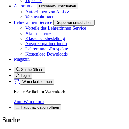
Topseller
Autor:innen
Dropdown umschalten
Autor:innen von A bis Z
Veranstaltungen
Lehrer:innen-Service
Dropdown umschalten
Vorteile des Lehrer:innen-Service
Abitur-Themen
Klassensatzbestellung
Ansprechpartner:innen
Lehrer:innen-Prospekte
Kostenlose Downloads
Magazin
Suche öffnen
Login
Warenkorb öffnen
Keine Artikel im Warenkorb
Zum Warenkorb
Hauptnavigation öffnen
Suche