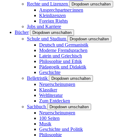
Rechte und Lizenzen
Dropdown umschalten
Ansprechpartner:innen
Kleinlizenzen
Foreign Rights
Jobs und Karriere
Bücher
Dropdown umschalten
Schule und Studium
Dropdown umschalten
Deutsch und Germanistik
Moderne Fremdsprachen
Latein und Griechisch
Philosophie und Ethik
Pädagogik und Didaktik
Geschichte
Belletristik
Dropdown umschalten
Neuerscheinungen
Klassiker
Weltliteratur
Zum Entdecken
Sachbuch
Dropdown umschalten
Neuerscheinungen
100 Seiten
Musik
Geschichte und Politik
Philosophie