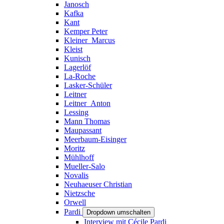
Janosch
Kafka
Kant
Kemper Peter
Kleiner_Marcus
Kleist
Kunisch
Lagerlöf
La-Roche
Lasker-Schüler
Leitner
Leitner_Anton
Lessing
Mann Thomas
Maupassant
Meerbaum-Eisinger
Moritz
Mühlhoff
Mueller-Salo
Novalis
Neuhaeuser Christian
Nietzsche
Orwell
Pardi
Dropdown umschalten
Interview mit Cécile Pardi