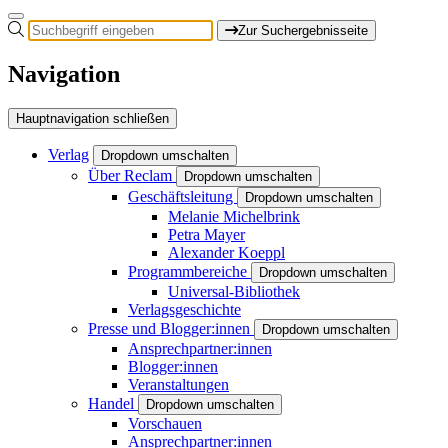
Zur Suchergebnisseite
Navigation
Hauptnavigation schließen
Verlag
Dropdown umschalten
Über Reclam
Dropdown umschalten
Geschäftsleitung
Dropdown umschalten
Melanie Michelbrink
Petra Mayer
Alexander Koeppl
Programmbereiche
Dropdown umschalten
Universal-Bibliothek
Verlagsgeschichte
Presse und Blogger:innen
Dropdown umschalten
Ansprechpartner:innen
Blogger:innen
Veranstaltungen
Handel
Dropdown umschalten
Vorschauen
Ansprechpartner:innen