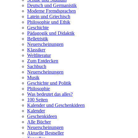
Deutsch und Germanistik
Moderne Fremdsprachen
Latein und Griechisch
Philosophie und Ethik
Geschichte
Pädagogik und Didaktik
Belletristik
Neuerscheinungen
Klassiker
Weltliteratur
Zum Entdecken
Sachbuch
Neuerscheinungen
Musik
Geschichte und Politik
Philosophie
Was bedeutet das alles?
100 Seiten
Kalender und Geschenkideen
Kalender
Geschenkideen
Alle Bücher
Neuerscheinungen
Aktuelle Bestseller