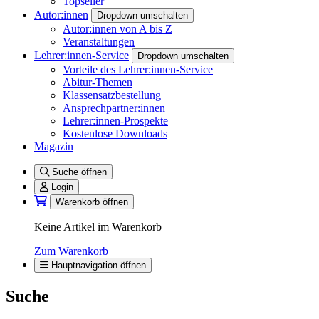
Topseller
Autor:innen
Dropdown umschalten
Autor:innen von A bis Z
Veranstaltungen
Lehrer:innen-Service
Dropdown umschalten
Vorteile des Lehrer:innen-Service
Abitur-Themen
Klassensatzbestellung
Ansprechpartner:innen
Lehrer:innen-Prospekte
Kostenlose Downloads
Magazin
Suche öffnen
Login
Warenkorb öffnen
Keine Artikel im Warenkorb
Zum Warenkorb
Hauptnavigation öffnen
Suche