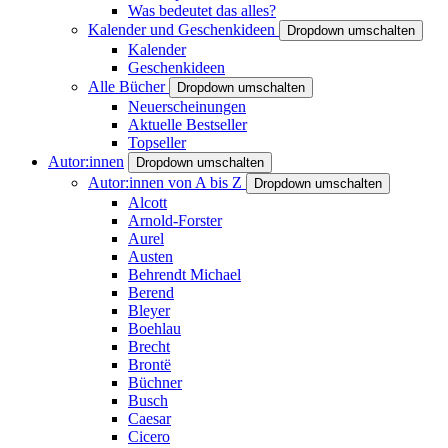
Was bedeutet das alles?
Kalender und Geschenkideen
Dropdown umschalten
Kalender
Geschenkideen
Alle Bücher
Dropdown umschalten
Neuerscheinungen
Aktuelle Bestseller
Topseller
Autor:innen
Dropdown umschalten
Autor:innen von A bis Z
Dropdown umschalten
Alcott
Arnold-Forster
Aurel
Austen
Behrendt Michael
Berend
Bleyer
Boehlau
Brecht
Brontë
Büchner
Busch
Caesar
Cicero