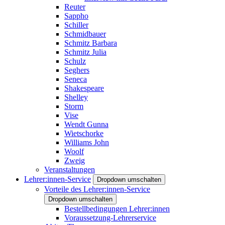
Reuter
Sappho
Schiller
Schmidbauer
Schmitz Barbara
Schmitz Julia
Schulz
Seghers
Seneca
Shakespeare
Shelley
Storm
Vise
Wendt Gunna
Wietschorke
Williams John
Woolf
Zweig
Veranstaltungen
Lehrer:innen-Service
Dropdown umschalten
Vorteile des Lehrer:innen-Service
Dropdown umschalten
Bestellbedingungen Lehrer:innen
Voraussetzung-Lehrerservice