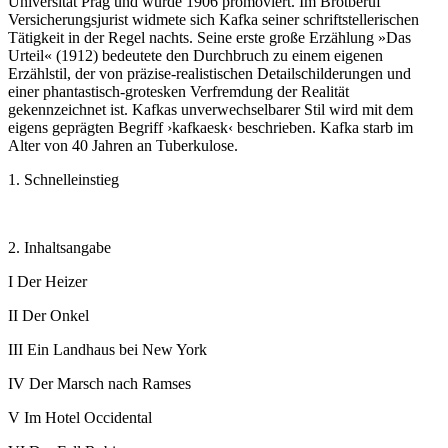
Universität Prag und wurde 1906 promoviert. Im Brotberuf
Versicherungsjurist widmete sich Kafka seiner schriftstellerischen
Tätigkeit in der Regel nachts. Seine erste große Erzählung »Das
Urteil« (1912) bedeutete den Durchbruch zu einem eigenen
Erzählstil, der von präzise-realistischen Detailschilderungen und
einer phantastisch-grotesken Verfremdung der Realität
gekennzeichnet ist. Kafkas unverwechselbarer Stil wird mit dem
eigens geprägten Begriff ›kafkaesk‹ beschrieben. Kafka starb im
Alter von 40 Jahren an Tuberkulose.
1. Schnelleinstieg
2. Inhaltsangabe
I Der Heizer
II Der Onkel
III Ein Landhaus bei New York
IV Der Marsch nach Ramses
V Im Hotel Occidental