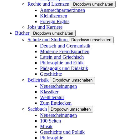
Rechte und Lizenzen
Dropdown umschalten
Ansprechpartner:innen
Kleinlizenzen
Foreign Rights
Jobs und Karriere
Bücher
Dropdown umschalten
Schule und Studium
Dropdown umschalten
Deutsch und Germanistik
Moderne Fremdsprachen
Latein und Griechisch
Philosophie und Ethik
Pädagogik und Didaktik
Geschichte
Belletristik
Dropdown umschalten
Neuerscheinungen
Klassiker
Weltliteratur
Zum Entdecken
Sachbuch
Dropdown umschalten
Neuerscheinungen
100 Seiten
Musik
Geschichte und Politik
Philosophie