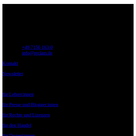
Philipp Reclam jun. Verlag GmbH
Siemensstr. 32
71254 Ditzingen
Deutschland
Telefon:
+49 7156 163-0
E-Mail:
info@reclam.de
Kontakt
Newsletter
Service
für Lehrer:innen
für Presse und Blogger:innen
für Rechte und Lizenzen
für den Handel
für Dozent:innen