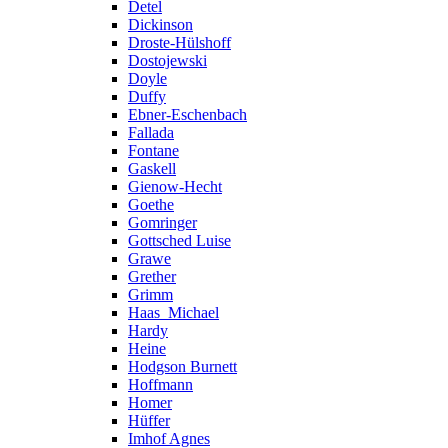
Detel
Dickinson
Droste-Hülshoff
Dostojewski
Doyle
Duffy
Ebner-Eschenbach
Fallada
Fontane
Gaskell
Gienow-Hecht
Goethe
Gomringer
Gottsched Luise
Grawe
Grether
Grimm
Haas_Michael
Hardy
Heine
Hodgson Burnett
Hoffmann
Homer
Hüffer
Imhof Agnes