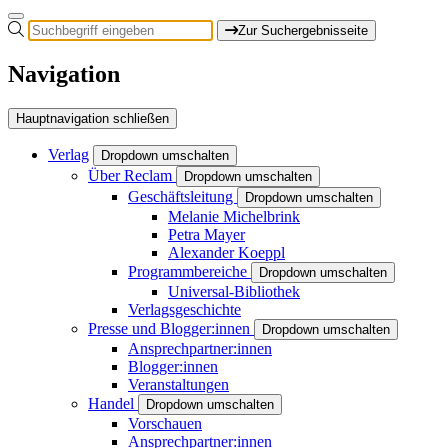
Zur Suchergebnisseite
Navigation
Hauptnavigation schließen
Verlag
Dropdown umschalten
Über Reclam
Dropdown umschalten
Geschäftsleitung
Dropdown umschalten
Melanie Michelbrink
Petra Mayer
Alexander Koeppl
Programmbereiche
Dropdown umschalten
Universal-Bibliothek
Verlagsgeschichte
Presse und Blogger:innen
Dropdown umschalten
Ansprechpartner:innen
Blogger:innen
Veranstaltungen
Handel
Dropdown umschalten
Vorschauen
Ansprechpartner:innen