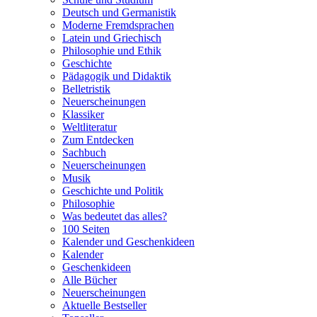
Deutsch und Germanistik
Moderne Fremdsprachen
Latein und Griechisch
Philosophie und Ethik
Geschichte
Pädagogik und Didaktik
Belletristik
Neuerscheinungen
Klassiker
Weltliteratur
Zum Entdecken
Sachbuch
Neuerscheinungen
Musik
Geschichte und Politik
Philosophie
Was bedeutet das alles?
100 Seiten
Kalender und Geschenkideen
Kalender
Geschenkideen
Alle Bücher
Neuerscheinungen
Aktuelle Bestseller