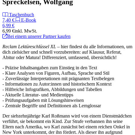
Spreckelsen, Wolfgang
Taschenbuch
7,40 €
E-Book
6,99 €
6,99 €
inkl. MwSt.
Bei einem unserer Partner kaufen
Reclam Lektüreschlüssel XL
– hier findest du alle Informationen, um
dich zielsicher und schnell vorzubereiten: auf Klausur, Referat,
Abitur oder Matura! Differenziert, umfassend, übersichtlich!
- Präzise Inhaltsangaben zum Einstieg in den Text
- Klare Analysen von Figuren, Aufbau, Sprache und Stil
- Zuverlässige Interpretationen mit prägnanten Textbelegen
- Informationen zu Autor:innen und historischem Kontext
- Hilfreiche Infografiken, Abbildungen und Tabellen
- Aktuelle Literatur- und Medientipps
- Prüfungsaufgaben mit Lösungshinweisen
- Zentrale Begriffe und Definitionen als Lernglossar
Der siebzehnjährige Karl Roßmann wird von einem Dienstmädchen
verführt, sie bekommt ein Kind. Zur Strafe verbannen ihn seine
Eltern nach Amerika, wo Karl zunächst bei einem reichen Onkel in
New York unterkommt, der ihn fördert. Als dieser ihn aufgrund