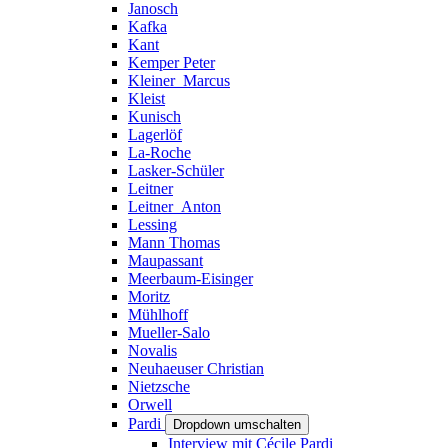
Janosch
Kafka
Kant
Kemper Peter
Kleiner_Marcus
Kleist
Kunisch
Lagerlöf
La-Roche
Lasker-Schüler
Leitner
Leitner_Anton
Lessing
Mann Thomas
Maupassant
Meerbaum-Eisinger
Moritz
Mühlhoff
Mueller-Salo
Novalis
Neuhaeuser Christian
Nietzsche
Orwell
Pardi
Dropdown umschalten
Interview mit Cécile Pardi