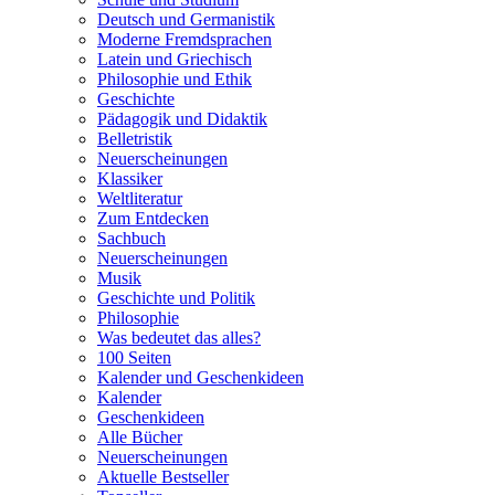
Deutsch und Germanistik
Moderne Fremdsprachen
Latein und Griechisch
Philosophie und Ethik
Geschichte
Pädagogik und Didaktik
Belletristik
Neuerscheinungen
Klassiker
Weltliteratur
Zum Entdecken
Sachbuch
Neuerscheinungen
Musik
Geschichte und Politik
Philosophie
Was bedeutet das alles?
100 Seiten
Kalender und Geschenkideen
Kalender
Geschenkideen
Alle Bücher
Neuerscheinungen
Aktuelle Bestseller