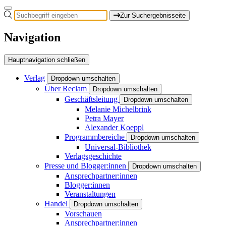
Zur Suchergebnisseite
Navigation
Hauptnavigation schließen
Verlag
Dropdown umschalten
Über Reclam
Dropdown umschalten
Geschäftsleitung
Dropdown umschalten
Melanie Michelbrink
Petra Mayer
Alexander Koeppl
Programmbereiche
Dropdown umschalten
Universal-Bibliothek
Verlagsgeschichte
Presse und Blogger:innen
Dropdown umschalten
Ansprechpartner:innen
Blogger:innen
Veranstaltungen
Handel
Dropdown umschalten
Vorschauen
Ansprechpartner:innen