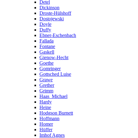
Detel
Dickinson
Droste-Hülshoff
Dostojewski
Doyle
Duffy
Ebner-Eschenbach
Fallada
Fontane
Gaskell
Gienow-Hecht
Goethe
Gomringer
Gottsched Luise
Grawe
Grether
Grimm
Haas_Michael
Hardy
Heine
Hodgson Burnett
Hoffmann
Homer
Hüffer
Imhof Agnes