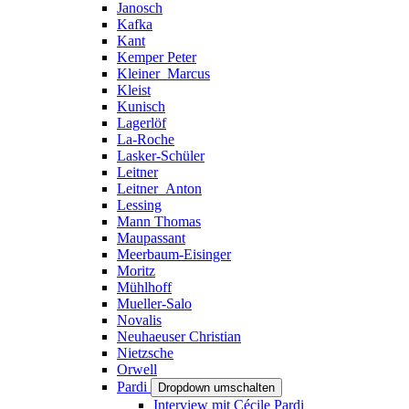
Janosch
Kafka
Kant
Kemper Peter
Kleiner_Marcus
Kleist
Kunisch
Lagerlöf
La-Roche
Lasker-Schüler
Leitner
Leitner_Anton
Lessing
Mann Thomas
Maupassant
Meerbaum-Eisinger
Moritz
Mühlhoff
Mueller-Salo
Novalis
Neuhaeuser Christian
Nietzsche
Orwell
Pardi
Dropdown umschalten
Interview mit Cécile Pardi