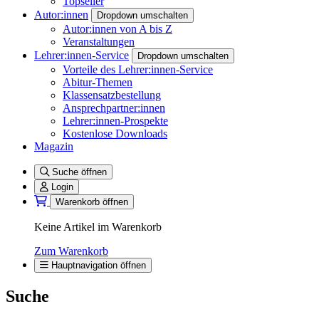
Topseller
Autor:innen
Dropdown umschalten
Autor:innen von A bis Z
Veranstaltungen
Lehrer:innen-Service
Dropdown umschalten
Vorteile des Lehrer:innen-Service
Abitur-Themen
Klassensatzbestellung
Ansprechpartner:innen
Lehrer:innen-Prospekte
Kostenlose Downloads
Magazin
Suche öffnen
Login
Warenkorb öffnen
Keine Artikel im Warenkorb
Zum Warenkorb
Hauptnavigation öffnen
Suche