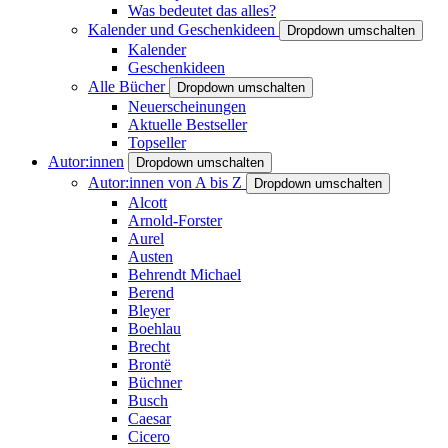
Was bedeutet das alles?
Kalender und Geschenkideen
Dropdown umschalten
Kalender
Geschenkideen
Alle Bücher
Dropdown umschalten
Neuerscheinungen
Aktuelle Bestseller
Topseller
Autor:innen
Dropdown umschalten
Autor:innen von A bis Z
Dropdown umschalten
Alcott
Arnold-Forster
Aurel
Austen
Behrendt Michael
Berend
Bleyer
Boehlau
Brecht
Brontë
Büchner
Busch
Caesar
Cicero