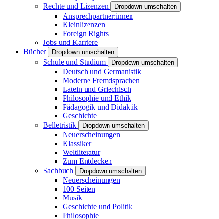
Rechte und Lizenzen
Dropdown umschalten
Ansprechpartner:innen
Kleinlizenzen
Foreign Rights
Jobs und Karriere
Bücher
Dropdown umschalten
Schule und Studium
Dropdown umschalten
Deutsch und Germanistik
Moderne Fremdsprachen
Latein und Griechisch
Philosophie und Ethik
Pädagogik und Didaktik
Geschichte
Belletristik
Dropdown umschalten
Neuerscheinungen
Klassiker
Weltliteratur
Zum Entdecken
Sachbuch
Dropdown umschalten
Neuerscheinungen
100 Seiten
Musik
Geschichte und Politik
Philosophie