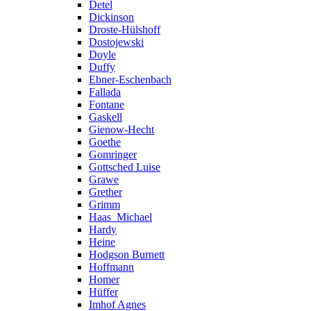
Detel
Dickinson
Droste-Hülshoff
Dostojewski
Doyle
Duffy
Ebner-Eschenbach
Fallada
Fontane
Gaskell
Gienow-Hecht
Goethe
Gomringer
Gottsched Luise
Grawe
Grether
Grimm
Haas_Michael
Hardy
Heine
Hodgson Burnett
Hoffmann
Homer
Hüffer
Imhof Agnes