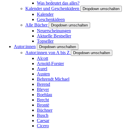
Was bedeutet das alles?
Kalender und Geschenkideen
Dropdown umschalten
Kalender
Geschenkideen
Alle Bücher
Dropdown umschalten
Neuerscheinungen
Aktuelle Bestseller
Topseller
Autor:innen
Dropdown umschalten
Autor:innen von A bis Z
Dropdown umschalten
Alcott
Arnold-Forster
Aurel
Austen
Behrendt Michael
Berend
Bleyer
Boehlau
Brecht
Brontë
Büchner
Busch
Caesar
Cicero