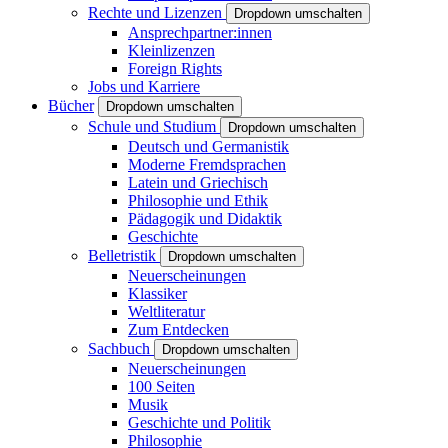
Rechte und Lizenzen
Dropdown umschalten
Ansprechpartner:innen
Kleinlizenzen
Foreign Rights
Jobs und Karriere
Bücher
Dropdown umschalten
Schule und Studium
Dropdown umschalten
Deutsch und Germanistik
Moderne Fremdsprachen
Latein und Griechisch
Philosophie und Ethik
Pädagogik und Didaktik
Geschichte
Belletristik
Dropdown umschalten
Neuerscheinungen
Klassiker
Weltliteratur
Zum Entdecken
Sachbuch
Dropdown umschalten
Neuerscheinungen
100 Seiten
Musik
Geschichte und Politik
Philosophie