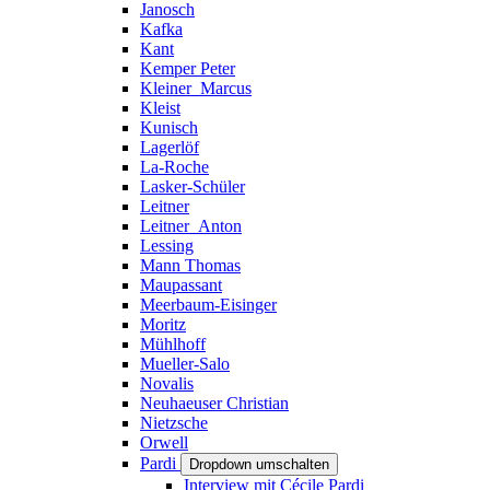
Janosch
Kafka
Kant
Kemper Peter
Kleiner_Marcus
Kleist
Kunisch
Lagerlöf
La-Roche
Lasker-Schüler
Leitner
Leitner_Anton
Lessing
Mann Thomas
Maupassant
Meerbaum-Eisinger
Moritz
Mühlhoff
Mueller-Salo
Novalis
Neuhaeuser Christian
Nietzsche
Orwell
Pardi
Dropdown umschalten
Interview mit Cécile Pardi