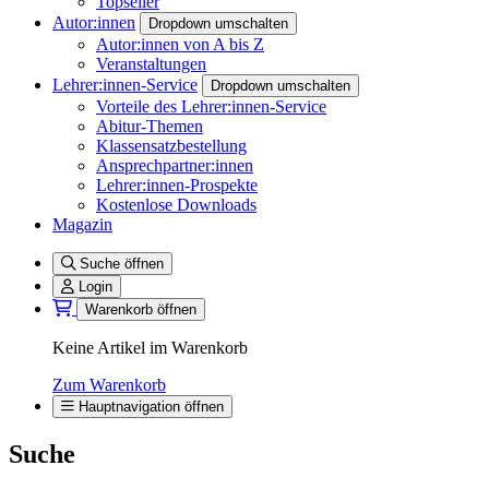
Topseller
Autor:innen
Dropdown umschalten
Autor:innen von A bis Z
Veranstaltungen
Lehrer:innen-Service
Dropdown umschalten
Vorteile des Lehrer:innen-Service
Abitur-Themen
Klassensatzbestellung
Ansprechpartner:innen
Lehrer:innen-Prospekte
Kostenlose Downloads
Magazin
Suche öffnen
Login
Warenkorb öffnen
Keine Artikel im Warenkorb
Zum Warenkorb
Hauptnavigation öffnen
Suche