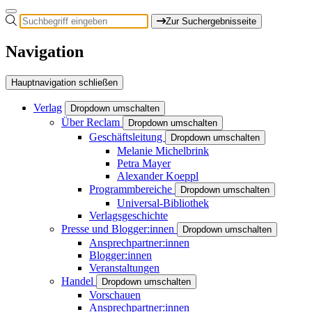
Zur Suchergebnisseite
Navigation
Hauptnavigation schließen
Verlag
Dropdown umschalten
Über Reclam
Dropdown umschalten
Geschäftsleitung
Dropdown umschalten
Melanie Michelbrink
Petra Mayer
Alexander Koeppl
Programmbereiche
Dropdown umschalten
Universal-Bibliothek
Verlagsgeschichte
Presse und Blogger:innen
Dropdown umschalten
Ansprechpartner:innen
Blogger:innen
Veranstaltungen
Handel
Dropdown umschalten
Vorschauen
Ansprechpartner:innen