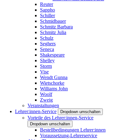
Reuter
Sappho
Schiller
Schmidbauer
Schmitz Barbara
Schmitz Julia
Schulz
Seghers
Seneca
Shakespeare
Shelley
Storm
Vise
Wendt Gunna
Wietschorke
Williams John
Woolf
Zweig
Veranstaltungen
Lehrer:innen-Service
Dropdown umschalten
Vorteile des Lehrer:innen-Service
Dropdown umschalten
Bestellbedingungen Lehrer:innen
Voraussetzung-Lehrerservice