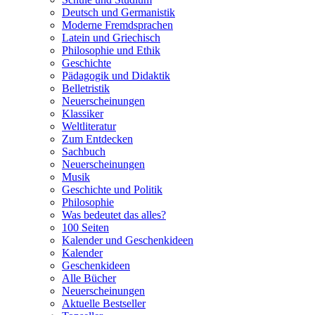
Deutsch und Germanistik
Moderne Fremdsprachen
Latein und Griechisch
Philosophie und Ethik
Geschichte
Pädagogik und Didaktik
Belletristik
Neuerscheinungen
Klassiker
Weltliteratur
Zum Entdecken
Sachbuch
Neuerscheinungen
Musik
Geschichte und Politik
Philosophie
Was bedeutet das alles?
100 Seiten
Kalender und Geschenkideen
Kalender
Geschenkideen
Alle Bücher
Neuerscheinungen
Aktuelle Bestseller