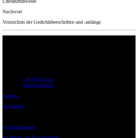
Literaturhinweise
Nachwort
Verzeichnis der Gedichtüberschriften und -anfänge
Philipp Reclam jun. Verlag GmbH
Siemensstr. 32
71254 Ditzingen
Deutschland
Telefon:
+49 7156 163-0
E-Mail:
info@reclam.de
Kontakt
Newsletter
Service
für Lehrer:innen
für Presse und Blogger:innen