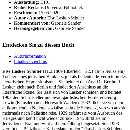
Ausstattung:
E101
Reihe:
Reclams Universal-Bibliothek
Erschienen:
15.05.2020
Autor / Autorin:
Else Lasker-Schüler
Kommentiert von:
Gabriele Sander
Herausgegeben von:
Gabriele Sander
Entdecken Sie zu diesem Buch
Autorinformation
Inhaltsverzeichnis
Else Lasker-Schüler
(11.2.1869 Elberfeld – 22.1.1945 Jerusalem),
Tochter eines jüdischen Bankiers, gilt als bedeutende Vertreterin des
literarischen Expressionismus. Sie heiratet den Arzt Dr. Berthold
Lasker, zieht nach Berlin und findet dort Anschluss an die
literarische Szene. Sie lässt sich von Lasker scheiden und heiratet
1903 den Schriftsteller und avantgardistischen Förderer Georg
Lewin (Künstlername: Herwarth Walden). 1933 flieht sie vor dem
aufkommenden Nationalsozialismus in die Schweiz, von wo aus sie
mehrmals nach Palästina reist. 1939 erfährt sie vom Ausbruch des
Krieges und kehrt nicht wieder zurück. 1945 stirbt sie im
Jerusalemer Exil und wird auf dem Ölberg beigesetzt. Seit 1993
vergibt das Pfalztheater Kaiserslautern den "Else-Lasker-Schüler-