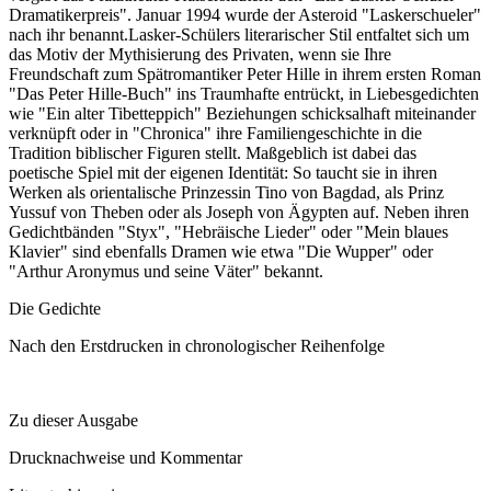
Dramatikerpreis". Januar 1994 wurde der Asteroid "Laskerschueler"
nach ihr benannt.Lasker-Schülers literarischer Stil entfaltet sich um
das Motiv der Mythisierung des Privaten, wenn sie Ihre
Freundschaft zum Spätromantiker Peter Hille in ihrem ersten Roman
"Das Peter Hille-Buch" ins Traumhafte entrückt, in Liebesgedichten
wie "Ein alter Tibetteppich" Beziehungen schicksalhaft miteinander
verknüpft oder in "Chronica" ihre Familiengeschichte in die
Tradition biblischer Figuren stellt. Maßgeblich ist dabei das
poetische Spiel mit der eigenen Identität: So taucht sie in ihren
Werken als orientalische Prinzessin Tino von Bagdad, als Prinz
Yussuf von Theben oder als Joseph von Ägypten auf. Neben ihren
Gedichtbänden "Styx", "Hebräische Lieder" oder "Mein blaues
Klavier" sind ebenfalls Dramen wie etwa "Die Wupper" oder
"Arthur Aronymus und seine Väter" bekannt.
Die Gedichte
Nach den Erstdrucken in chronologischer Reihenfolge
Zu dieser Ausgabe
Drucknachweise und Kommentar