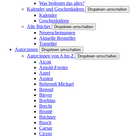
Was bedeutet das alles?
Kalender und Geschenkideen
Dropdown umschalten
Kalender
Geschenkideen
Alle Bücher
Dropdown umschalten
Neuerscheinungen
Aktuelle Bestseller
Topseller
Autor:innen
Dropdown umschalten
Autor:innen von A bis Z
Dropdown umschalten
Alcott
Arnold-Forster
Aurel
Austen
Behrendt Michael
Berend
Bleyer
Boehlau
Brecht
Brontë
Büchner
Busch
Caesar
Cicero