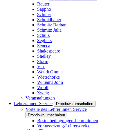
Reuter
Sappho
Schiller
Schmidbauer
Schmitz Barbara
Schmitz Julia
Schulz
Seghers
Seneca
Shakespeare
Shelley
Storm
Vise
Wendt Gunna
Wietschorke
Williams John
Woolf
Zweig
Veranstaltungen
Lehrer:innen-Service
Dropdown umschalten
Vorteile des Lehrer:innen-Service
Dropdown umschalten
Bestellbedingungen Lehrer:innen
Voraussetzung-Lehrerservice