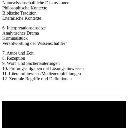
Naturwissenschaftliche Diskussionen
Philosophische Kontexte
Biblische Tradition
Literarische Kontexte
6. Interpretationsansätze
Analytisches Drama
Kriminalstück
Verantwortung der Wissenschaftler?
7. Autor und Zeit
8. Rezeption
9. Wort- und Sacherläuterungen
10. Prüfungsaufgaben mit Lösungshinweisen
11. Literaturhinweise/Medienempfehlungen
12. Zentrale Begriffe und Definitionen
Philipp Reclam jun. Verlag GmbH
Siemensstr. 32
71254 Ditzingen
Deutschland