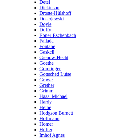
Detel
Dickinson
Droste-Hülshoff
Dostojewski
Doyle
Duffy
Ebner-Eschenbach
Fallada
Fontane
Gaskell
Gienow-Hecht
Goethe
Gomringer
Gottsched Luise
Grawe
Grether
Grimm
Haas_Michael
Hardy
Heine
Hodgson Burnett
Hoffmann
Homer
Hüffer
Imhof Agnes