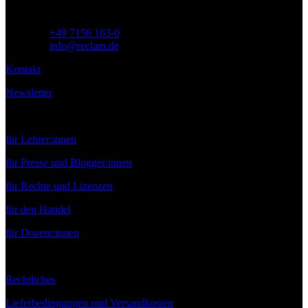
Telefon:
+49 7156 163-0
E-Mail:
info@reclam.de
Kontakt
Newsletter
Service
für Lehrer:innen
für Presse und Blogger:innen
für Rechte und Lizenzen
für den Handel
für Dozent:innen
Rechtliches
Lieferbedingungen und Versandkosten