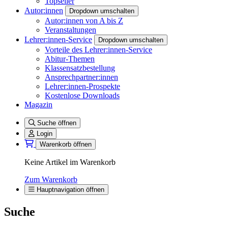
Topseller
Autor:innen
Dropdown umschalten
Autor:innen von A bis Z
Veranstaltungen
Lehrer:innen-Service
Dropdown umschalten
Vorteile des Lehrer:innen-Service
Abitur-Themen
Klassensatzbestellung
Ansprechpartner:innen
Lehrer:innen-Prospekte
Kostenlose Downloads
Magazin
Suche öffnen
Login
Warenkorb öffnen
Keine Artikel im Warenkorb
Zum Warenkorb
Hauptnavigation öffnen
Suche