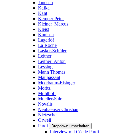
Janosch
Kafka
Kant
Kemper Peter
Kleiner_Marcus
Kleist
Kunisch
Lagerlöf
La-Roche
Lasker-Schüler
Leitner
Leitner_Anton
Lessing
Mann Thomas
Maupassant
Meerbaum-Eisinger
Moritz
Mühlhoff
Mueller-Salo
Novalis
Neuhaeuser Christian
Nietzsche
Orwell
Pardi
Dropdown umschalten
Interview mit Cécile Pardi