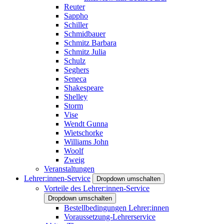
Reuter
Sappho
Schiller
Schmidbauer
Schmitz Barbara
Schmitz Julia
Schulz
Seghers
Seneca
Shakespeare
Shelley
Storm
Vise
Wendt Gunna
Wietschorke
Williams John
Woolf
Zweig
Veranstaltungen
Lehrer:innen-Service
Dropdown umschalten
Vorteile des Lehrer:innen-Service
Dropdown umschalten
Bestellbedingungen Lehrer:innen
Voraussetzung-Lehrerservice