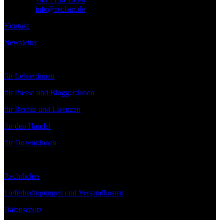
E-Mail:
info@reclam.de
Kontakt
Newsletter
Service
für Lehrer:innen
für Presse und Blogger:innen
für Rechte und Lizenzen
für den Handel
für Dozent:innen
Rechtliches
Lieferbedingungen und Versandkosten
Datenschutz