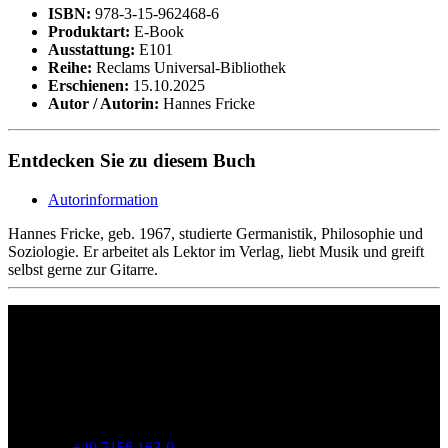
ISBN:
978-3-15-962468-6
Produktart:
E-Book
Ausstattung:
E101
Reihe:
Reclams Universal-Bibliothek
Erschienen:
15.10.2025
Autor / Autorin:
Hannes Fricke
Entdecken Sie zu diesem Buch
Autorinformation
Hannes Fricke, geb. 1967, studierte Germanistik, Philosophie und
Soziologie. Er arbeitet als Lektor im Verlag, liebt Musik und greift
selbst gerne zur Gitarre.
Philipp Reclam jun. Verlag GmbH
Siemensstr. 32
71254 Ditzingen
Deutschland
Telefon:
+49 7156 163-0