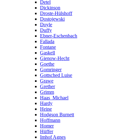
Detel
Dickinson
Droste-Hülshoff
Dostojewski
Doyle
Duffy
Ebner-Eschenbach
Fallada
Fontane
Gaskell
Gienow-Hecht
Goethe
Gomringer
Gottsched Luise
Grawe
Grether
Grimm
Haas_Michael
Hardy
Heine
Hodgson Burnett
Hoffmann
Homer
Hüffer
Imhof Agnes