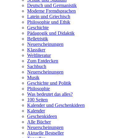
Deutsch und Germanistik
Moderne Fremdsprachen
Latein und Griechisch
Philosophie und Ethik
Geschichte
Pädagogik und Didaktik
Belletristik
Neuerscheinungen
Klassiker
Weltliteratur
Zum Entdecken
Sachbuch
Neuerscheinungen
Musik
Geschichte und Politik
Philosophie
Was bedeutet das alles?
100 Seiten
Kalender und Geschenkideen
Kalender
Geschenkideen
Alle Bücher
Neuerscheinungen
Aktuelle Bestseller