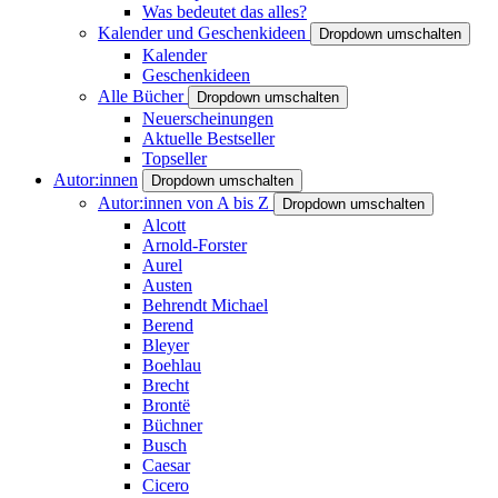
Was bedeutet das alles?
Kalender und Geschenkideen
Dropdown umschalten
Kalender
Geschenkideen
Alle Bücher
Dropdown umschalten
Neuerscheinungen
Aktuelle Bestseller
Topseller
Autor:innen
Dropdown umschalten
Autor:innen von A bis Z
Dropdown umschalten
Alcott
Arnold-Forster
Aurel
Austen
Behrendt Michael
Berend
Bleyer
Boehlau
Brecht
Brontë
Büchner
Busch
Caesar
Cicero