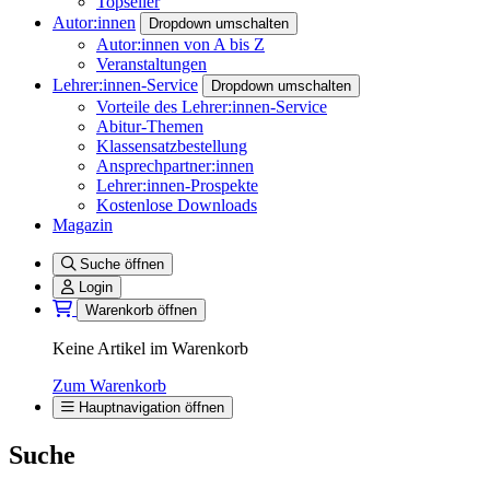
Topseller
Autor:innen
Dropdown umschalten
Autor:innen von A bis Z
Veranstaltungen
Lehrer:innen-Service
Dropdown umschalten
Vorteile des Lehrer:innen-Service
Abitur-Themen
Klassensatzbestellung
Ansprechpartner:innen
Lehrer:innen-Prospekte
Kostenlose Downloads
Magazin
Suche öffnen
Login
Warenkorb öffnen
Keine Artikel im Warenkorb
Zum Warenkorb
Hauptnavigation öffnen
Suche