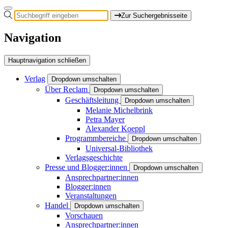
Zur Suchergebnisseite
Navigation
Hauptnavigation schließen
Verlag
Dropdown umschalten
Über Reclam
Dropdown umschalten
Geschäftsleitung
Dropdown umschalten
Melanie Michelbrink
Petra Mayer
Alexander Koeppl
Programmbereiche
Dropdown umschalten
Universal-Bibliothek
Verlagsgeschichte
Presse und Blogger:innen
Dropdown umschalten
Ansprechpartner:innen
Blogger:innen
Veranstaltungen
Handel
Dropdown umschalten
Vorschauen
Ansprechpartner:innen