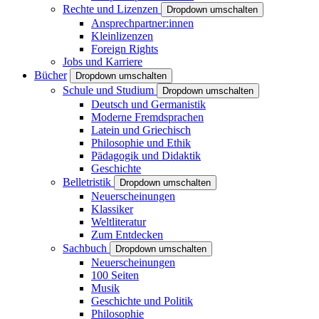
Rechte und Lizenzen
Dropdown umschalten
Ansprechpartner:innen
Kleinlizenzen
Foreign Rights
Jobs und Karriere
Bücher
Dropdown umschalten
Schule und Studium
Dropdown umschalten
Deutsch und Germanistik
Moderne Fremdsprachen
Latein und Griechisch
Philosophie und Ethik
Pädagogik und Didaktik
Geschichte
Belletristik
Dropdown umschalten
Neuerscheinungen
Klassiker
Weltliteratur
Zum Entdecken
Sachbuch
Dropdown umschalten
Neuerscheinungen
100 Seiten
Musik
Geschichte und Politik
Philosophie