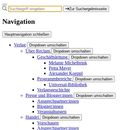
Zur Suchergebnisseite
Navigation
Hauptnavigation schließen
Verlag
Dropdown umschalten
Über Reclam
Dropdown umschalten
Geschäftsleitung
Dropdown umschalten
Melanie Michelbrink
Petra Mayer
Alexander Koeppl
Programmbereiche
Dropdown umschalten
Universal-Bibliothek
Verlagsgeschichte
Presse und Blogger:innen
Dropdown umschalten
Ansprechpartner:innen
Blogger:innen
Veranstaltungen
Handel
Dropdown umschalten
Vorschauen
Ansprechpartner:innen