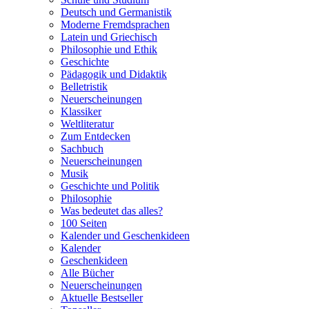
Deutsch und Germanistik
Moderne Fremdsprachen
Latein und Griechisch
Philosophie und Ethik
Geschichte
Pädagogik und Didaktik
Belletristik
Neuerscheinungen
Klassiker
Weltliteratur
Zum Entdecken
Sachbuch
Neuerscheinungen
Musik
Geschichte und Politik
Philosophie
Was bedeutet das alles?
100 Seiten
Kalender und Geschenkideen
Kalender
Geschenkideen
Alle Bücher
Neuerscheinungen
Aktuelle Bestseller