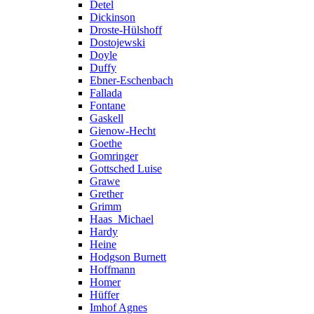
Detel
Dickinson
Droste-Hülshoff
Dostojewski
Doyle
Duffy
Ebner-Eschenbach
Fallada
Fontane
Gaskell
Gienow-Hecht
Goethe
Gomringer
Gottsched Luise
Grawe
Grether
Grimm
Haas_Michael
Hardy
Heine
Hodgson Burnett
Hoffmann
Homer
Hüffer
Imhof Agnes