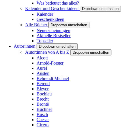
Was bedeutet das alles?
Kalender und Geschenkideen
Dropdown umschalten
Kalender
Geschenkideen
Alle Bücher
Dropdown umschalten
Neuerscheinungen
Aktuelle Bestseller
Topseller
Autor:innen
Dropdown umschalten
Autor:innen von A bis Z
Dropdown umschalten
Alcott
Arnold-Forster
Aurel
Austen
Behrendt Michael
Berend
Bleyer
Boehlau
Brecht
Brontë
Büchner
Busch
Caesar
Cicero