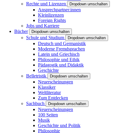
Rechte und Lizenzen
Dropdown umschalten
Ansprechpartner:innen
Kleinlizenzen
Foreign Rights
Jobs und Karriere
Bücher
Dropdown umschalten
Schule und Studium
Dropdown umschalten
Deutsch und Germanistik
Moderne Fremdsprachen
Latein und Griechisch
Philosophie und Ethik
Pädagogik und Didaktik
Geschichte
Belletristik
Dropdown umschalten
Neuerscheinungen
Klassiker
Weltliteratur
Zum Entdecken
Sachbuch
Dropdown umschalten
Neuerscheinungen
100 Seiten
Musik
Geschichte und Politik
Philosophie