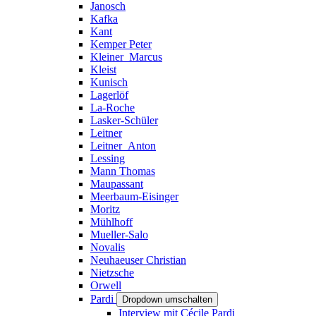
Janosch
Kafka
Kant
Kemper Peter
Kleiner_Marcus
Kleist
Kunisch
Lagerlöf
La-Roche
Lasker-Schüler
Leitner
Leitner_Anton
Lessing
Mann Thomas
Maupassant
Meerbaum-Eisinger
Moritz
Mühlhoff
Mueller-Salo
Novalis
Neuhaeuser Christian
Nietzsche
Orwell
Pardi
Dropdown umschalten
Interview mit Cécile Pardi