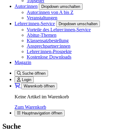
Topseller
Autor:innen
Dropdown umschalten
Autor:innen von A bis Z
Veranstaltungen
Lehrer:innen-Service
Dropdown umschalten
Vorteile des Lehrer:innen-Service
Abitur-Themen
Klassensatzbestellung
Ansprechpartner:innen
Lehrer:innen-Prospekte
Kostenlose Downloads
Magazin
Suche öffnen
Login
Warenkorb öffnen
Keine Artikel im Warenkorb
Zum Warenkorb
Hauptnavigation öffnen
Suche