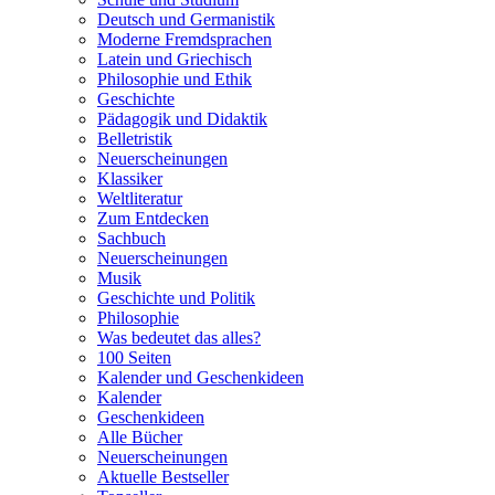
Deutsch und Germanistik
Moderne Fremdsprachen
Latein und Griechisch
Philosophie und Ethik
Geschichte
Pädagogik und Didaktik
Belletristik
Neuerscheinungen
Klassiker
Weltliteratur
Zum Entdecken
Sachbuch
Neuerscheinungen
Musik
Geschichte und Politik
Philosophie
Was bedeutet das alles?
100 Seiten
Kalender und Geschenkideen
Kalender
Geschenkideen
Alle Bücher
Neuerscheinungen
Aktuelle Bestseller