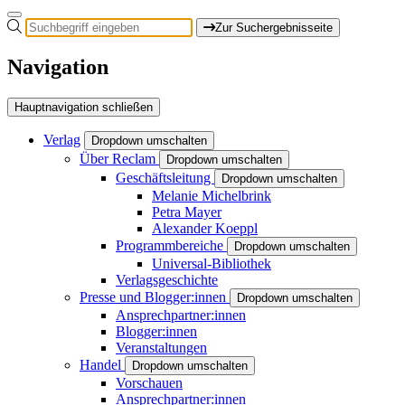
Zur Suchergebnisseite
Navigation
Hauptnavigation schließen
Verlag
Dropdown umschalten
Über Reclam
Dropdown umschalten
Geschäftsleitung
Dropdown umschalten
Melanie Michelbrink
Petra Mayer
Alexander Koeppl
Programmbereiche
Dropdown umschalten
Universal-Bibliothek
Verlagsgeschichte
Presse und Blogger:innen
Dropdown umschalten
Ansprechpartner:innen
Blogger:innen
Veranstaltungen
Handel
Dropdown umschalten
Vorschauen
Ansprechpartner:innen