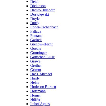
Detel
Dickinson
Droste-Hülshoff
Dostojewski
Doyle
Duffy
Ebner-Eschenbach
Fallada
Fontane
Gaskell
Gienow-Hecht
Goethe
Gomringer
Gottsched Luise
Grawe
Grether
Grimm
Haas_Michael
Hardy
Heine
Hodgson Burnett
Hoffmann
Homer
Hüffer
Imhof Agnes