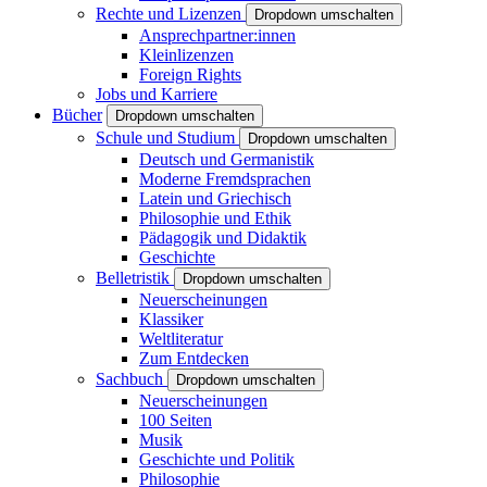
Rechte und Lizenzen
Dropdown umschalten
Ansprechpartner:innen
Kleinlizenzen
Foreign Rights
Jobs und Karriere
Bücher
Dropdown umschalten
Schule und Studium
Dropdown umschalten
Deutsch und Germanistik
Moderne Fremdsprachen
Latein und Griechisch
Philosophie und Ethik
Pädagogik und Didaktik
Geschichte
Belletristik
Dropdown umschalten
Neuerscheinungen
Klassiker
Weltliteratur
Zum Entdecken
Sachbuch
Dropdown umschalten
Neuerscheinungen
100 Seiten
Musik
Geschichte und Politik
Philosophie