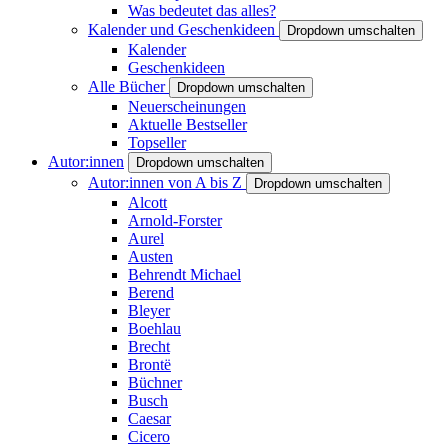
Was bedeutet das alles?
Kalender und Geschenkideen
Dropdown umschalten
Kalender
Geschenkideen
Alle Bücher
Dropdown umschalten
Neuerscheinungen
Aktuelle Bestseller
Topseller
Autor:innen
Dropdown umschalten
Autor:innen von A bis Z
Dropdown umschalten
Alcott
Arnold-Forster
Aurel
Austen
Behrendt Michael
Berend
Bleyer
Boehlau
Brecht
Brontë
Büchner
Busch
Caesar
Cicero