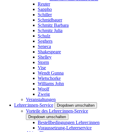
Reuter
Sappho
Schiller
Schmidbauer
Schmitz Barbara
Schmitz Julia
Schulz
Seghers
Seneca
Shakespeare
Shelley
Storm
Vise
Wendt Gunna
Wietschorke
Williams John
Woolf
Zweig
Veranstaltungen
Lehrer:innen-Service
Dropdown umschalten
Vorteile des Lehrer:innen-Service
Dropdown umschalten
Bestellbedingungen Lehrer:innen
Voraussetzung-Lehrerservice