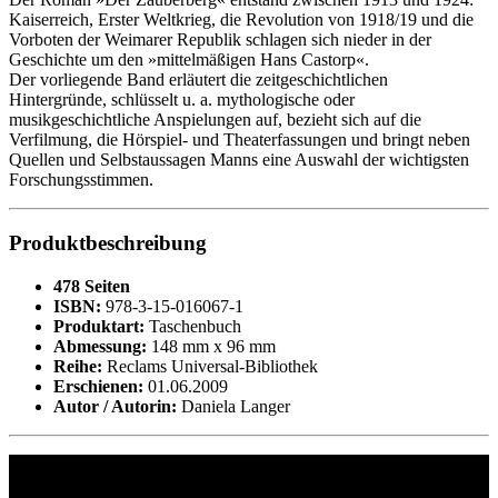
Kaiserreich, Erster Weltkrieg, die Revolution von 1918/19 und die
Vorboten der Weimarer Republik schlagen sich nieder in der
Geschichte um den »mittelmäßigen Hans Castorp«.
Der vorliegende Band erläutert die zeitgeschichtlichen
Hintergründe, schlüsselt u. a. mythologische oder
musikgeschichtliche Anspielungen auf, bezieht sich auf die
Verfilmung, die Hörspiel- und Theaterfassungen und bringt neben
Quellen und Selbstaussagen Manns eine Auswahl der wichtigsten
Forschungsstimmen.
Produktbeschreibung
478 Seiten
ISBN:
978-3-15-016067-1
Produktart:
Taschenbuch
Abmessung:
148 mm x 96 mm
Reihe:
Reclams Universal-Bibliothek
Erschienen:
01.06.2009
Autor / Autorin:
Daniela Langer
Philipp Reclam jun. Verlag GmbH
Siemensstr. 32