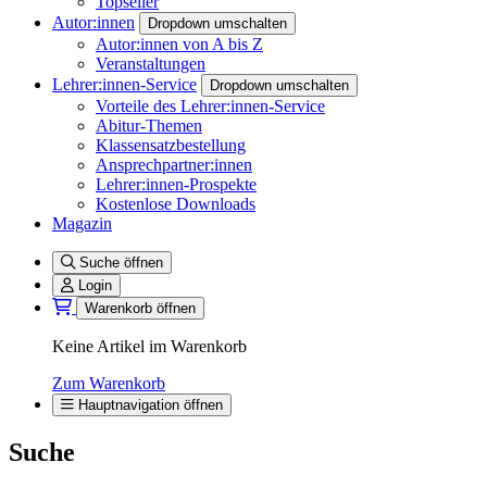
Topseller
Autor:innen
Dropdown umschalten
Autor:innen von A bis Z
Veranstaltungen
Lehrer:innen-Service
Dropdown umschalten
Vorteile des Lehrer:innen-Service
Abitur-Themen
Klassensatzbestellung
Ansprechpartner:innen
Lehrer:innen-Prospekte
Kostenlose Downloads
Magazin
Suche öffnen
Login
Warenkorb öffnen
Keine Artikel im Warenkorb
Zum Warenkorb
Hauptnavigation öffnen
Suche