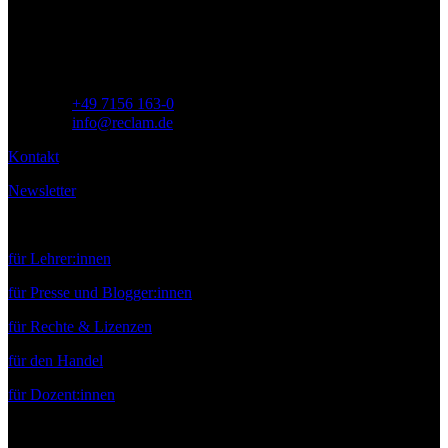
71254 Ditzingen
Deutschland
Telefon:
+49 7156 163-0
E-Mail:
info@reclam.de
Kontakt
Newsletter
Service
für Lehrer:innen
für Presse und Blogger:innen
für Rechte & Lizenzen
für den Handel
für Dozent:innen