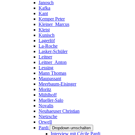
Janosch
Kafka
Kant
Kemper Peter
Kleiner_Marcus
Kleist
Kunisch
Lagerlöf
La-Roche
Lasker-Schüler
Leitner
Leitner_Anton
Lessing
Mann Thomas
Maupassant
Meerbaum-Eisinger
Moritz
Mühlhoff
Mueller-Salo
Novalis
Neuhaeuser Christian
Nietzsche
Orwell
Pardi
Dropdown umschalten
Interview mit Cécile Pardi