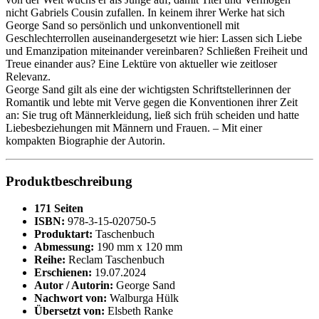
nicht Gabriels Cousin zufallen. In keinem ihrer Werke hat sich
George Sand so persönlich und unkonventionell mit
Geschlechterrollen auseinandergesetzt wie hier: Lassen sich Liebe
und Emanzipation miteinander vereinbaren? Schließen Freiheit und
Treue einander aus? Eine Lektüre von aktueller wie zeitloser
Relevanz.
George Sand gilt als eine der wichtigsten Schriftstellerinnen der
Romantik und lebte mit Verve gegen die Konventionen ihrer Zeit
an: Sie trug oft Männerkleidung, ließ sich früh scheiden und hatte
Liebesbeziehungen mit Männern und Frauen. – Mit einer
kompakten Biographie der Autorin.
Produktbeschreibung
171 Seiten
ISBN:
978-3-15-020750-5
Produktart:
Taschenbuch
Abmessung:
190 mm x 120 mm
Reihe:
Reclam Taschenbuch
Erschienen:
19.07.2024
Autor / Autorin:
George Sand
Nachwort von:
Walburga Hülk
Übersetzt von:
Elsbeth Ranke