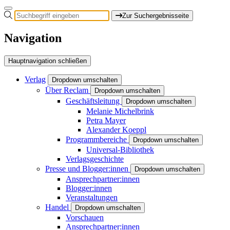
Zur Suchergebnisseite
Navigation
Hauptnavigation schließen
Verlag
Dropdown umschalten
Über Reclam
Dropdown umschalten
Geschäftsleitung
Dropdown umschalten
Melanie Michelbrink
Petra Mayer
Alexander Koeppl
Programmbereiche
Dropdown umschalten
Universal-Bibliothek
Verlagsgeschichte
Presse und Blogger:innen
Dropdown umschalten
Ansprechpartner:innen
Blogger:innen
Veranstaltungen
Handel
Dropdown umschalten
Vorschauen
Ansprechpartner:innen