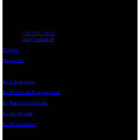
71254 Ditzingen
Deutschland
Telefon:
+49 7156 163-0
E-Mail:
info@reclam.de
Kontakt
Newsletter
Service
für Lehrer:innen
für Presse und Blogger:innen
für Rechte & Lizenzen
für den Handel
für Dozent:innen