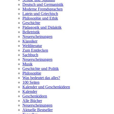
Deutsch und Germanistik
Moderne Fremdsprachen
Latein und Griechisch
Philosophie und Ethik
Geschichte
Pädagogik und Didaktik
Belletristik
Neuerscheinungen
Klassiker
Weltliteratur
Zum Entdecken
Sachbuch
Neuerscheinungen
Musik
Geschichte und Politik
Philosophie
Was bedeutet das alles?
100 Seiten
Kalender und Geschenkideen
Kalender
Geschenkideen
Alle Bücher
Neuerscheinungen
Aktuelle Bestseller