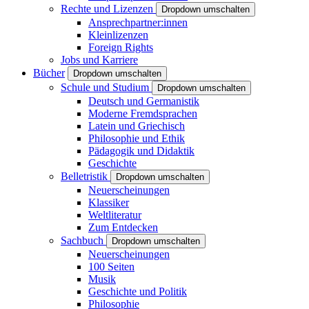
Rechte und Lizenzen
Dropdown umschalten
Ansprechpartner:innen
Kleinlizenzen
Foreign Rights
Jobs und Karriere
Bücher
Dropdown umschalten
Schule und Studium
Dropdown umschalten
Deutsch und Germanistik
Moderne Fremdsprachen
Latein und Griechisch
Philosophie und Ethik
Pädagogik und Didaktik
Geschichte
Belletristik
Dropdown umschalten
Neuerscheinungen
Klassiker
Weltliteratur
Zum Entdecken
Sachbuch
Dropdown umschalten
Neuerscheinungen
100 Seiten
Musik
Geschichte und Politik
Philosophie