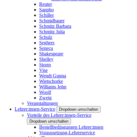
Reuter
Sappho
Schiller
Schmidbauer
Schmitz Barbara
Schmitz Julia
Schulz
Seghers
Seneca
Shakespeare
Shelley
Storm
Vise
Wendt Gunna
Wietschorke
Williams John
Woolf
Zweig
Veranstaltungen
Lehrer:innen-Service
Dropdown umschalten
Vorteile des Lehrer:innen-Service
Dropdown umschalten
Bestellbedingungen Lehrer:innen
Voraussetzung-Lehrerservice