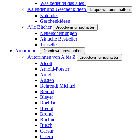
Was bedeutet das alles?
Kalender und Geschenkideen
Dropdown umschalten
Kalender
Geschenkideen
Alle Bücher
Dropdown umschalten
Neuerscheinungen
Aktuelle Bestseller
Topseller
Autor:innen
Dropdown umschalten
Autor:innen von A bis Z
Dropdown umschalten
Alcott
Arnold-Forster
Aurel
Austen
Behrendt Michael
Berend
Bleyer
Boehlau
Brecht
Brontë
Büchner
Busch
Caesar
Cicero