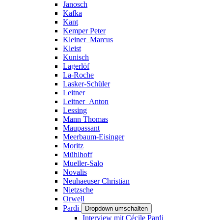
Janosch
Kafka
Kant
Kemper Peter
Kleiner_Marcus
Kleist
Kunisch
Lagerlöf
La-Roche
Lasker-Schüler
Leitner
Leitner_Anton
Lessing
Mann Thomas
Maupassant
Meerbaum-Eisinger
Moritz
Mühlhoff
Mueller-Salo
Novalis
Neuhaeuser Christian
Nietzsche
Orwell
Pardi
Dropdown umschalten
Interview mit Cécile Pardi