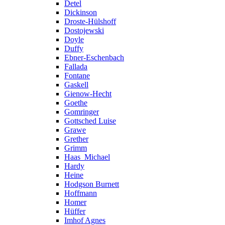
Detel
Dickinson
Droste-Hülshoff
Dostojewski
Doyle
Duffy
Ebner-Eschenbach
Fallada
Fontane
Gaskell
Gienow-Hecht
Goethe
Gomringer
Gottsched Luise
Grawe
Grether
Grimm
Haas_Michael
Hardy
Heine
Hodgson Burnett
Hoffmann
Homer
Hüffer
Imhof Agnes