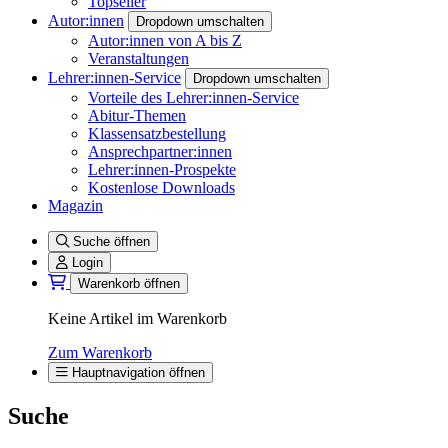
Topseller
Autor:innen
Dropdown umschalten
Autor:innen von A bis Z
Veranstaltungen
Lehrer:innen-Service
Dropdown umschalten
Vorteile des Lehrer:innen-Service
Abitur-Themen
Klassensatzbestellung
Ansprechpartner:innen
Lehrer:innen-Prospekte
Kostenlose Downloads
Magazin
Suche öffnen
Login
Warenkorb öffnen
Keine Artikel im Warenkorb
Zum Warenkorb
Hauptnavigation öffnen
Suche