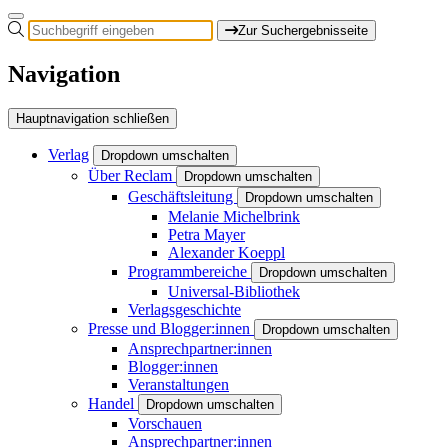
Zur Suchergebnisseite
Navigation
Hauptnavigation schließen
Verlag
Dropdown umschalten
Über Reclam
Dropdown umschalten
Geschäftsleitung
Dropdown umschalten
Melanie Michelbrink
Petra Mayer
Alexander Koeppl
Programmbereiche
Dropdown umschalten
Universal-Bibliothek
Verlagsgeschichte
Presse und Blogger:innen
Dropdown umschalten
Ansprechpartner:innen
Blogger:innen
Veranstaltungen
Handel
Dropdown umschalten
Vorschauen
Ansprechpartner:innen