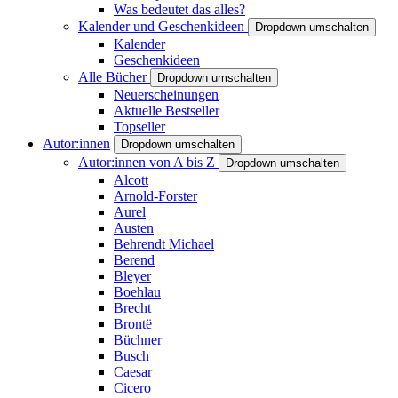
Was bedeutet das alles?
Kalender und Geschenkideen
Dropdown umschalten
Kalender
Geschenkideen
Alle Bücher
Dropdown umschalten
Neuerscheinungen
Aktuelle Bestseller
Topseller
Autor:innen
Dropdown umschalten
Autor:innen von A bis Z
Dropdown umschalten
Alcott
Arnold-Forster
Aurel
Austen
Behrendt Michael
Berend
Bleyer
Boehlau
Brecht
Brontë
Büchner
Busch
Caesar
Cicero