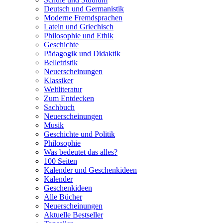
Deutsch und Germanistik
Moderne Fremdsprachen
Latein und Griechisch
Philosophie und Ethik
Geschichte
Pädagogik und Didaktik
Belletristik
Neuerscheinungen
Klassiker
Weltliteratur
Zum Entdecken
Sachbuch
Neuerscheinungen
Musik
Geschichte und Politik
Philosophie
Was bedeutet das alles?
100 Seiten
Kalender und Geschenkideen
Kalender
Geschenkideen
Alle Bücher
Neuerscheinungen
Aktuelle Bestseller