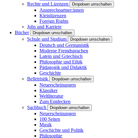
Rechte und Lizenzen
Dropdown umschalten
Ansprechpartner:innen
Kleinlizenzen
Foreign Rights
Jobs und Karriere
Bücher
Dropdown umschalten
Schule und Studium
Dropdown umschalten
Deutsch und Germanistik
Moderne Fremdsprachen
Latein und Griechisch
Philosophie und Ethik
Pädagogik und Didaktik
Geschichte
Belletristik
Dropdown umschalten
Neuerscheinungen
Klassiker
Weltliteratur
Zum Entdecken
Sachbuch
Dropdown umschalten
Neuerscheinungen
100 Seiten
Musik
Geschichte und Politik
Philosophie