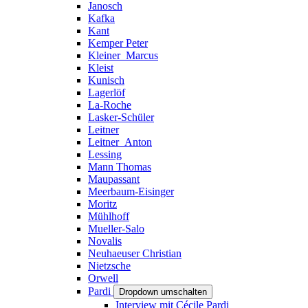
Janosch
Kafka
Kant
Kemper Peter
Kleiner_Marcus
Kleist
Kunisch
Lagerlöf
La-Roche
Lasker-Schüler
Leitner
Leitner_Anton
Lessing
Mann Thomas
Maupassant
Meerbaum-Eisinger
Moritz
Mühlhoff
Mueller-Salo
Novalis
Neuhaeuser Christian
Nietzsche
Orwell
Pardi
Dropdown umschalten
Interview mit Cécile Pardi