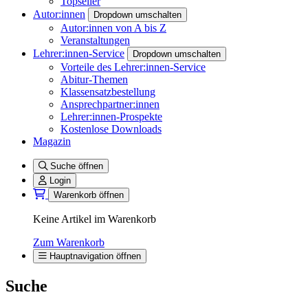
Topseller
Autor:innen
Dropdown umschalten
Autor:innen von A bis Z
Veranstaltungen
Lehrer:innen-Service
Dropdown umschalten
Vorteile des Lehrer:innen-Service
Abitur-Themen
Klassensatzbestellung
Ansprechpartner:innen
Lehrer:innen-Prospekte
Kostenlose Downloads
Magazin
Suche öffnen
Login
Warenkorb öffnen
Keine Artikel im Warenkorb
Zum Warenkorb
Hauptnavigation öffnen
Suche