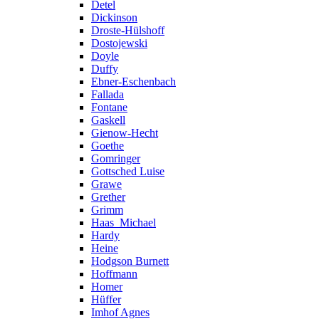
Detel
Dickinson
Droste-Hülshoff
Dostojewski
Doyle
Duffy
Ebner-Eschenbach
Fallada
Fontane
Gaskell
Gienow-Hecht
Goethe
Gomringer
Gottsched Luise
Grawe
Grether
Grimm
Haas_Michael
Hardy
Heine
Hodgson Burnett
Hoffmann
Homer
Hüffer
Imhof Agnes