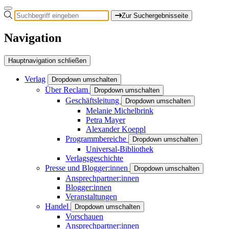
Zur Suchergebnisseite
Navigation
Hauptnavigation schließen
Verlag
Dropdown umschalten
Über Reclam
Dropdown umschalten
Geschäftsleitung
Dropdown umschalten
Melanie Michelbrink
Petra Mayer
Alexander Koeppl
Programmbereiche
Dropdown umschalten
Universal-Bibliothek
Verlagsgeschichte
Presse und Blogger:innen
Dropdown umschalten
Ansprechpartner:innen
Blogger:innen
Veranstaltungen
Handel
Dropdown umschalten
Vorschauen
Ansprechpartner:innen