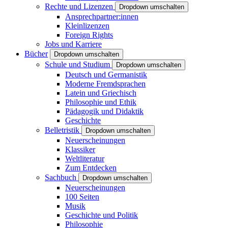
Rechte und Lizenzen
Dropdown umschalten
Ansprechpartner:innen
Kleinlizenzen
Foreign Rights
Jobs und Karriere
Bücher
Dropdown umschalten
Schule und Studium
Dropdown umschalten
Deutsch und Germanistik
Moderne Fremdsprachen
Latein und Griechisch
Philosophie und Ethik
Pädagogik und Didaktik
Geschichte
Belletristik
Dropdown umschalten
Neuerscheinungen
Klassiker
Weltliteratur
Zum Entdecken
Sachbuch
Dropdown umschalten
Neuerscheinungen
100 Seiten
Musik
Geschichte und Politik
Philosophie