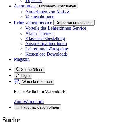
Topseller
Autor:innen
Dropdown umschalten
Autor:innen von A bis Z
Veranstaltungen
Lehrer:innen-Service
Dropdown umschalten
Vorteile des Lehrer:innen-Service
Abitur-Themen
Klassensatzbestellung
Ansprechpartner:innen
Lehrer:innen-Prospekte
Kostenlose Downloads
Magazin
Suche öffnen
Login
Warenkorb öffnen
Keine Artikel im Warenkorb
Zum Warenkorb
Hauptnavigation öffnen
Suche