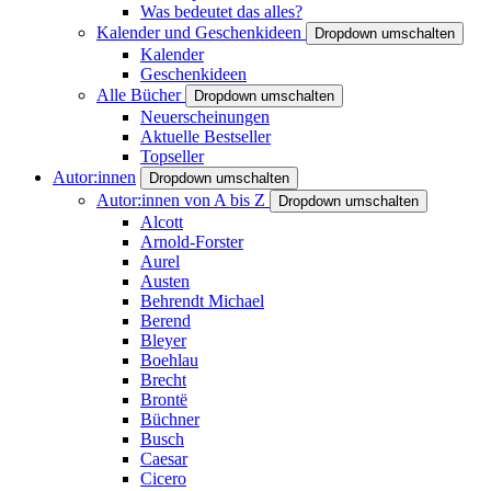
Was bedeutet das alles?
Kalender und Geschenkideen
Dropdown umschalten
Kalender
Geschenkideen
Alle Bücher
Dropdown umschalten
Neuerscheinungen
Aktuelle Bestseller
Topseller
Autor:innen
Dropdown umschalten
Autor:innen von A bis Z
Dropdown umschalten
Alcott
Arnold-Forster
Aurel
Austen
Behrendt Michael
Berend
Bleyer
Boehlau
Brecht
Brontë
Büchner
Busch
Caesar
Cicero