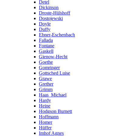
Detel
Dickinson
Droste-Hülshoff
Dostojewski
Doyle
Duffy
Ebner-Eschenbach
Fallada
Fontane
Gaskell
Gienow-Hecht
Goethe
Gomringer
Gottsched Luise
Grawe
Grether
Grimm
Haas_Michael
Hardy
Heine
Hodgson Burnett
Hoffmann
Homer
Hüffer
Imhof Agnes