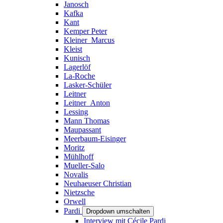
Janosch
Kafka
Kant
Kemper Peter
Kleiner_Marcus
Kleist
Kunisch
Lagerlöf
La-Roche
Lasker-Schüler
Leitner
Leitner_Anton
Lessing
Mann Thomas
Maupassant
Meerbaum-Eisinger
Moritz
Mühlhoff
Mueller-Salo
Novalis
Neuhaeuser Christian
Nietzsche
Orwell
Pardi
Dropdown umschalten
Interview mit Cécile Pardi