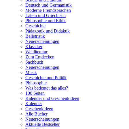
Deutsch und Germanistik
Moderne Fremdsprachen
Latein und Griechisch
Philosophie und Ethik
Geschichte
Pädagogik und Didaktik
Belletristik
Neuerscheinungen
Klassiker
Weltliteratur
Zum Entdecken
Sachbuch
Neuerscheinungen
Musik
Geschichte und Politik
Philosophie
Was bedeutet das alles?
100 Seiten
Kalender und Geschenkideen
Kalender
Geschenkideen
Alle Bücher
Neuerscheinungen
Aktuelle Bestseller