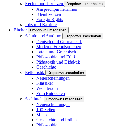
Rechte und Lizenzen
Dropdown umschalten
Ansprechpartner:innen
Kleinlizenzen
Foreign Rights
Jobs und Karriere
Bücher
Dropdown umschalten
Schule und Studium
Dropdown umschalten
Deutsch und Germanistik
Moderne Fremdsprachen
Latein und Griechisch
Philosophie und Ethik
Pädagogik und Didaktik
Geschichte
Belletristik
Dropdown umschalten
Neuerscheinungen
Klassiker
Weltliteratur
Zum Entdecken
Sachbuch
Dropdown umschalten
Neuerscheinungen
100 Seiten
Musik
Geschichte und Politik
Philosophie