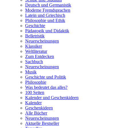
Deutsch und Germanistik
Moderne Fremdsprachen
Latein und Griechisch
Philosophie und Ethik
Geschichte
Pädagogik und Didaktik
Belletristik
Neuerscheinungen
Klassiker
Weltliteratur
Zum Entdecken
Sachbuch
Neuerscheinungen
Musik
Geschichte und Politik
Philosophie
Was bedeutet das alles?
100 Seiten
Kalender und Geschenkideen
Kalender
Geschenkideen
Alle Bücher
Neuerscheinungen
Aktuelle Bestseller