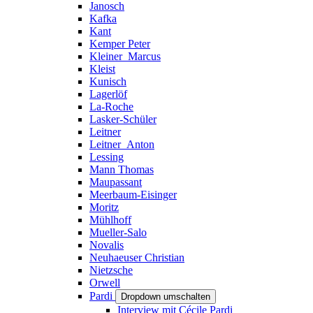
Janosch
Kafka
Kant
Kemper Peter
Kleiner_Marcus
Kleist
Kunisch
Lagerlöf
La-Roche
Lasker-Schüler
Leitner
Leitner_Anton
Lessing
Mann Thomas
Maupassant
Meerbaum-Eisinger
Moritz
Mühlhoff
Mueller-Salo
Novalis
Neuhaeuser Christian
Nietzsche
Orwell
Pardi
Dropdown umschalten
Interview mit Cécile Pardi