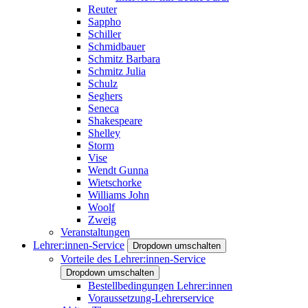
Reuter
Sappho
Schiller
Schmidbauer
Schmitz Barbara
Schmitz Julia
Schulz
Seghers
Seneca
Shakespeare
Shelley
Storm
Vise
Wendt Gunna
Wietschorke
Williams John
Woolf
Zweig
Veranstaltungen
Lehrer:innen-Service
Dropdown umschalten
Vorteile des Lehrer:innen-Service
Dropdown umschalten
Bestellbedingungen Lehrer:innen
Voraussetzung-Lehrerservice