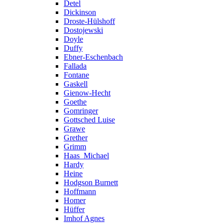
Detel
Dickinson
Droste-Hülshoff
Dostojewski
Doyle
Duffy
Ebner-Eschenbach
Fallada
Fontane
Gaskell
Gienow-Hecht
Goethe
Gomringer
Gottsched Luise
Grawe
Grether
Grimm
Haas_Michael
Hardy
Heine
Hodgson Burnett
Hoffmann
Homer
Hüffer
Imhof Agnes