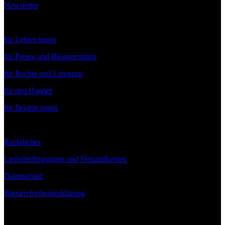
Newsletter
Service
für Lehrer:innen
für Presse und Blogger:innen
für Rechte und Lizenzen
für den Handel
für Dozent:innen
Rechtliches
Lieferbedingungen und Versandkosten
Datenschutz
Barrierefreiheitserklärung