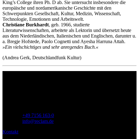
King’s College ihren Ph. D ab. Sie untersucht insbesondere die
europäische und nordamerikanische Geschichte mit den
Schwerpunkten Gesellschaft, Kultur, Medizin, Wissenschaft,
Technologie, Emotionen und Arbeitswelt.
Christiane Burkhardt
, geb. 1966, studierte
Literaturwissenschaften, arbeitete als Lektorin und übersetzt heute
aus dem Niederländischen, Italienischen und Englischen, darunter u.
a. Bregje Hofstede, Paolo Cognetti und Ayesha Harruna Attah.
»Ein vielschichtiges und sehr anregendes Buch.«
(Andrea Gerk, Deutschlandfunk Kultur)
Philipp Reclam jun. Verlag GmbH
Siemensstr. 32
71254 Ditzingen
Deutschland
Telefon:
+49 7156 163-0
E-Mail:
info@reclam.de
Kontakt