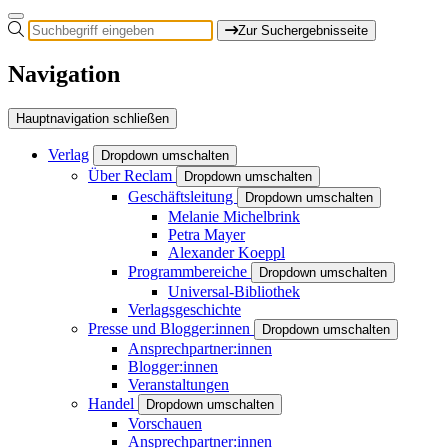
Zur Suchergebnisseite
Navigation
Hauptnavigation schließen
Verlag
Dropdown umschalten
Über Reclam
Dropdown umschalten
Geschäftsleitung
Dropdown umschalten
Melanie Michelbrink
Petra Mayer
Alexander Koeppl
Programmbereiche
Dropdown umschalten
Universal-Bibliothek
Verlagsgeschichte
Presse und Blogger:innen
Dropdown umschalten
Ansprechpartner:innen
Blogger:innen
Veranstaltungen
Handel
Dropdown umschalten
Vorschauen
Ansprechpartner:innen