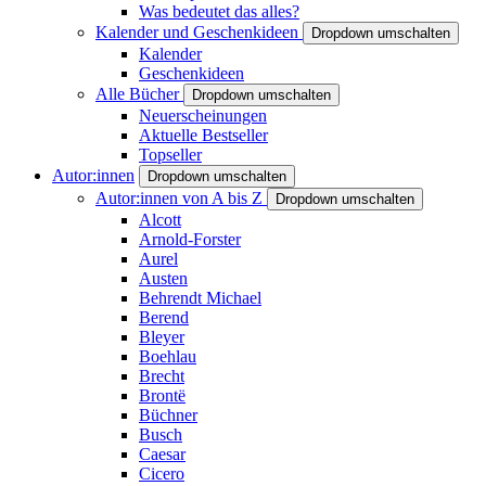
Was bedeutet das alles?
Kalender und Geschenkideen
Dropdown umschalten
Kalender
Geschenkideen
Alle Bücher
Dropdown umschalten
Neuerscheinungen
Aktuelle Bestseller
Topseller
Autor:innen
Dropdown umschalten
Autor:innen von A bis Z
Dropdown umschalten
Alcott
Arnold-Forster
Aurel
Austen
Behrendt Michael
Berend
Bleyer
Boehlau
Brecht
Brontë
Büchner
Busch
Caesar
Cicero