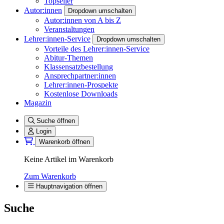
Topseller
Autor:innen
Dropdown umschalten
Autor:innen von A bis Z
Veranstaltungen
Lehrer:innen-Service
Dropdown umschalten
Vorteile des Lehrer:innen-Service
Abitur-Themen
Klassensatzbestellung
Ansprechpartner:innen
Lehrer:innen-Prospekte
Kostenlose Downloads
Magazin
Suche öffnen
Login
Warenkorb öffnen
Keine Artikel im Warenkorb
Zum Warenkorb
Hauptnavigation öffnen
Suche