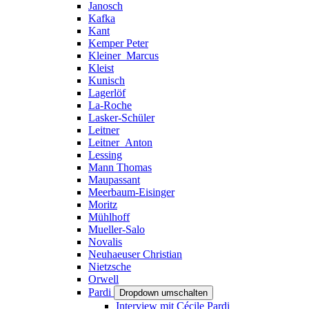
Janosch
Kafka
Kant
Kemper Peter
Kleiner_Marcus
Kleist
Kunisch
Lagerlöf
La-Roche
Lasker-Schüler
Leitner
Leitner_Anton
Lessing
Mann Thomas
Maupassant
Meerbaum-Eisinger
Moritz
Mühlhoff
Mueller-Salo
Novalis
Neuhaeuser Christian
Nietzsche
Orwell
Pardi
Dropdown umschalten
Interview mit Cécile Pardi