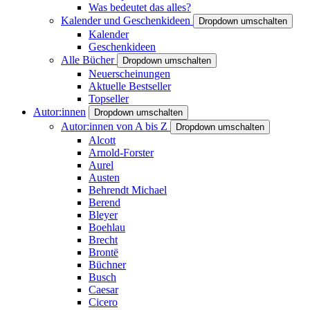
Was bedeutet das alles?
Kalender und Geschenkideen
Dropdown umschalten
Kalender
Geschenkideen
Alle Bücher
Dropdown umschalten
Neuerscheinungen
Aktuelle Bestseller
Topseller
Autor:innen
Dropdown umschalten
Autor:innen von A bis Z
Dropdown umschalten
Alcott
Arnold-Forster
Aurel
Austen
Behrendt Michael
Berend
Bleyer
Boehlau
Brecht
Brontë
Büchner
Busch
Caesar
Cicero