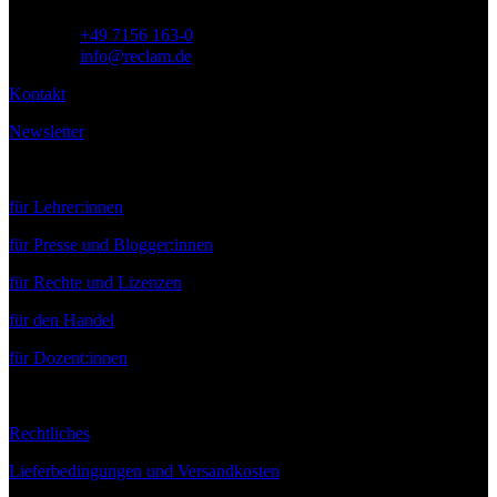
Telefon:
+49 7156 163-0
E-Mail:
info@reclam.de
Kontakt
Newsletter
Service
für Lehrer:innen
für Presse und Blogger:innen
für Rechte und Lizenzen
für den Handel
für Dozent:innen
Rechtliches
Lieferbedingungen und Versandkosten