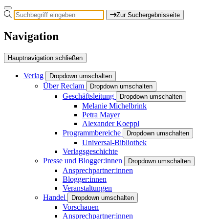
Zur Suchergebnisseite
Navigation
Hauptnavigation schließen
Verlag
Dropdown umschalten
Über Reclam
Dropdown umschalten
Geschäftsleitung
Dropdown umschalten
Melanie Michelbrink
Petra Mayer
Alexander Koeppl
Programmbereiche
Dropdown umschalten
Universal-Bibliothek
Verlagsgeschichte
Presse und Blogger:innen
Dropdown umschalten
Ansprechpartner:innen
Blogger:innen
Veranstaltungen
Handel
Dropdown umschalten
Vorschauen
Ansprechpartner:innen