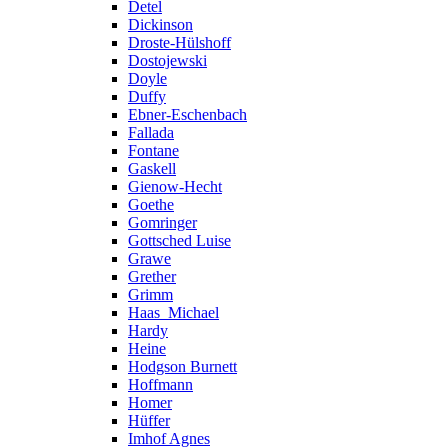
Detel
Dickinson
Droste-Hülshoff
Dostojewski
Doyle
Duffy
Ebner-Eschenbach
Fallada
Fontane
Gaskell
Gienow-Hecht
Goethe
Gomringer
Gottsched Luise
Grawe
Grether
Grimm
Haas_Michael
Hardy
Heine
Hodgson Burnett
Hoffmann
Homer
Hüffer
Imhof Agnes