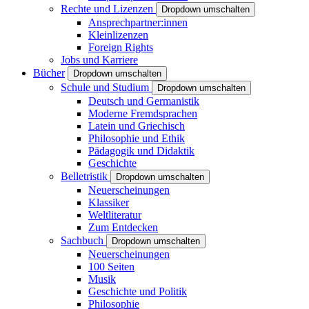
Rechte und Lizenzen
Dropdown umschalten
Ansprechpartner:innen
Kleinlizenzen
Foreign Rights
Jobs und Karriere
Bücher
Dropdown umschalten
Schule und Studium
Dropdown umschalten
Deutsch und Germanistik
Moderne Fremdsprachen
Latein und Griechisch
Philosophie und Ethik
Pädagogik und Didaktik
Geschichte
Belletristik
Dropdown umschalten
Neuerscheinungen
Klassiker
Weltliteratur
Zum Entdecken
Sachbuch
Dropdown umschalten
Neuerscheinungen
100 Seiten
Musik
Geschichte und Politik
Philosophie