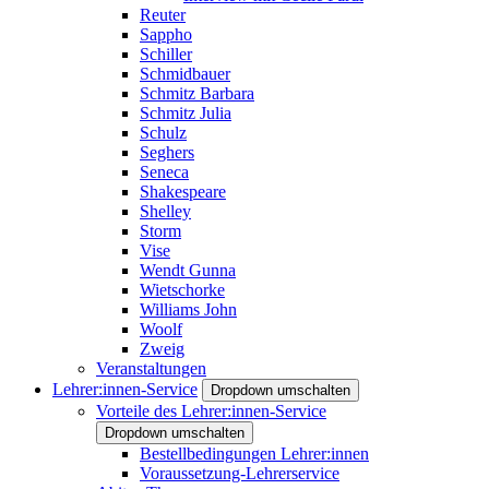
Reuter
Sappho
Schiller
Schmidbauer
Schmitz Barbara
Schmitz Julia
Schulz
Seghers
Seneca
Shakespeare
Shelley
Storm
Vise
Wendt Gunna
Wietschorke
Williams John
Woolf
Zweig
Veranstaltungen
Lehrer:innen-Service
Dropdown umschalten
Vorteile des Lehrer:innen-Service
Dropdown umschalten
Bestellbedingungen Lehrer:innen
Voraussetzung-Lehrerservice