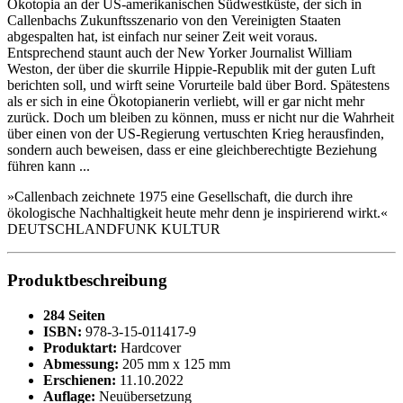
Ökotopia an der US-amerikanischen Südwestküste, der sich in
Callenbachs Zukunftsszenario von den Vereinigten Staaten
abgespalten hat, ist einfach nur seiner Zeit weit voraus.
Entsprechend staunt auch der New Yorker Journalist William
Weston, der über die skurrile Hippie-Republik mit der guten Luft
berichten soll, und wirft seine Vorurteile bald über Bord. Spätestens
als er sich in eine Ökotopianerin verliebt, will er gar nicht mehr
zurück. Doch um bleiben zu können, muss er nicht nur die Wahrheit
über einen von der US-Regierung vertuschten Krieg herausfinden,
sondern auch beweisen, dass er eine gleichberechtigte Beziehung
führen kann ...
»Callenbach zeichnete 1975 eine Gesellschaft, die durch ihre
ökologische Nachhaltigkeit heute mehr denn je inspirierend wirkt.«
DEUTSCHLANDFUNK KULTUR
Produktbeschreibung
284 Seiten
ISBN:
978-3-15-011417-9
Produktart:
Hardcover
Abmessung:
205 mm x 125 mm
Erschienen:
11.10.2022
Auflage:
Neuübersetzung