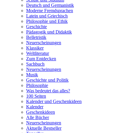
Deutsch und Germanistik
Moderne Fremdsprachen
Latein und Griechisch
Philosophie und Ethik
Geschichte
Pädagogik und Didaktik
Belletristik
Neuerscheinungen
Klassiker
Weltliteratur
Zum Entdecken
Sachbuch
Neuerscheinungen
Musik
Geschichte und Politik
Philosophie
Was bedeutet das alles?
100 Seiten
Kalender und Geschenkideen
Kalender
Geschenkideen
Alle Bücher
Neuerscheinungen
Aktuelle Bestseller