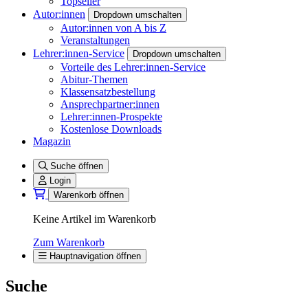
Topseller
Autor:innen
Dropdown umschalten
Autor:innen von A bis Z
Veranstaltungen
Lehrer:innen-Service
Dropdown umschalten
Vorteile des Lehrer:innen-Service
Abitur-Themen
Klassensatzbestellung
Ansprechpartner:innen
Lehrer:innen-Prospekte
Kostenlose Downloads
Magazin
Suche öffnen
Login
Warenkorb öffnen
Keine Artikel im Warenkorb
Zum Warenkorb
Hauptnavigation öffnen
Suche