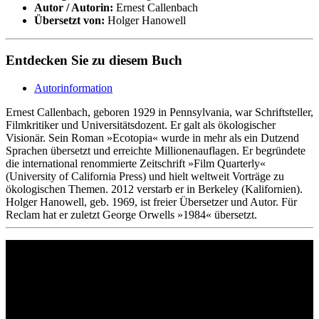
Autor / Autorin:
Ernest Callenbach
Übersetzt von:
Holger Hanowell
Entdecken Sie zu diesem Buch
Autorinformation
Ernest Callenbach, geboren 1929 in Pennsylvania, war Schriftsteller,
Filmkritiker und Universitätsdozent. Er galt als ökologischer
Visionär. Sein Roman »Ecotopia« wurde in mehr als ein Dutzend
Sprachen übersetzt und erreichte Millionenauflagen. Er begründete
die international renommierte Zeitschrift »Film Quarterly«
(University of California Press) und hielt weltweit Vorträge zu
ökologischen Themen. 2012 verstarb er in Berkeley (Kalifornien).
Holger Hanowell, geb. 1969, ist freier Übersetzer und Autor. Für
Reclam hat er zuletzt George Orwells »1984« übersetzt.
Philipp Reclam jun. Verlag GmbH
Siemensstr. 32
71254 Ditzingen
Deutschland