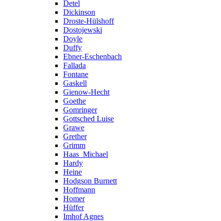
Detel
Dickinson
Droste-Hülshoff
Dostojewski
Doyle
Duffy
Ebner-Eschenbach
Fallada
Fontane
Gaskell
Gienow-Hecht
Goethe
Gomringer
Gottsched Luise
Grawe
Grether
Grimm
Haas_Michael
Hardy
Heine
Hodgson Burnett
Hoffmann
Homer
Hüffer
Imhof Agnes