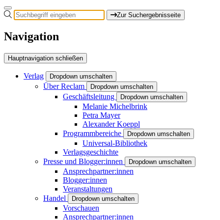
Zur Suchergebnisseite
Navigation
Hauptnavigation schließen
Verlag
Dropdown umschalten
Über Reclam
Dropdown umschalten
Geschäftsleitung
Dropdown umschalten
Melanie Michelbrink
Petra Mayer
Alexander Koeppl
Programmbereiche
Dropdown umschalten
Universal-Bibliothek
Verlagsgeschichte
Presse und Blogger:innen
Dropdown umschalten
Ansprechpartner:innen
Blogger:innen
Veranstaltungen
Handel
Dropdown umschalten
Vorschauen
Ansprechpartner:innen