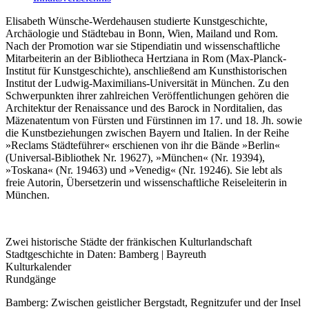
Elisabeth Wünsche-Werdehausen studierte Kunstgeschichte,
Archäologie und Städtebau in Bonn, Wien, Mailand und Rom.
Nach der Promotion war sie Stipendiatin und wissenschaftliche
Mitarbeiterin an der Bibliotheca Hertziana in Rom (Max-Planck-
Institut für Kunstgeschichte), anschließend am Kunsthistorischen
Institut der Ludwig-Maximilians-Universität in München. Zu den
Schwerpunkten ihrer zahlreichen Veröffentlichungen gehören die
Architektur der Renaissance und des Barock in Norditalien, das
Mäzenatentum von Fürsten und Fürstinnen im 17. und 18. Jh. sowie
die Kunstbeziehungen zwischen Bayern und Italien. In der Reihe
»Reclams Städteführer« erschienen von ihr die Bände »Berlin«
(Universal-Bibliothek Nr. 19627), »München« (Nr. 19394),
»Toskana« (Nr. 19463) und »Venedig« (Nr. 19246). Sie lebt als
freie Autorin, Übersetzerin und wissenschaftliche Reiseleiterin in
München.
Zwei historische Städte der fränkischen Kulturlandschaft
Stadtgeschichte in Daten: Bamberg | Bayreuth
Kulturkalender
Rundgänge
Bamberg: Zwischen geistlicher Bergstadt, Regnitzufer und der Insel