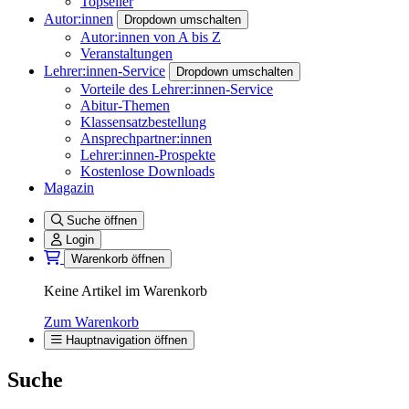
Topseller
Autor:innen
Dropdown umschalten
Autor:innen von A bis Z
Veranstaltungen
Lehrer:innen-Service
Dropdown umschalten
Vorteile des Lehrer:innen-Service
Abitur-Themen
Klassensatzbestellung
Ansprechpartner:innen
Lehrer:innen-Prospekte
Kostenlose Downloads
Magazin
Suche öffnen
Login
Warenkorb öffnen
Keine Artikel im Warenkorb
Zum Warenkorb
Hauptnavigation öffnen
Suche