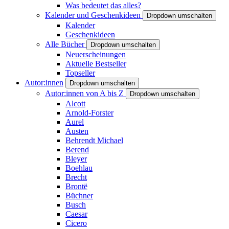
Was bedeutet das alles?
Kalender und Geschenkideen
Dropdown umschalten
Kalender
Geschenkideen
Alle Bücher
Dropdown umschalten
Neuerscheinungen
Aktuelle Bestseller
Topseller
Autor:innen
Dropdown umschalten
Autor:innen von A bis Z
Dropdown umschalten
Alcott
Arnold-Forster
Aurel
Austen
Behrendt Michael
Berend
Bleyer
Boehlau
Brecht
Brontë
Büchner
Busch
Caesar
Cicero