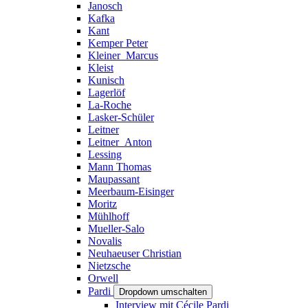
Janosch
Kafka
Kant
Kemper Peter
Kleiner_Marcus
Kleist
Kunisch
Lagerlöf
La-Roche
Lasker-Schüler
Leitner
Leitner_Anton
Lessing
Mann Thomas
Maupassant
Meerbaum-Eisinger
Moritz
Mühlhoff
Mueller-Salo
Novalis
Neuhaeuser Christian
Nietzsche
Orwell
Pardi
Dropdown umschalten
Interview mit Cécile Pardi