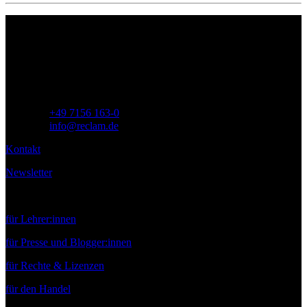
Philipp Reclam jun. Verlag GmbH
Siemensstr. 32
71254 Ditzingen
Deutschland
Telefon:
+49 7156 163-0
E-Mail:
info@reclam.de
Kontakt
Newsletter
Service
für Lehrer:innen
für Presse und Blogger:innen
für Rechte & Lizenzen
für den Handel