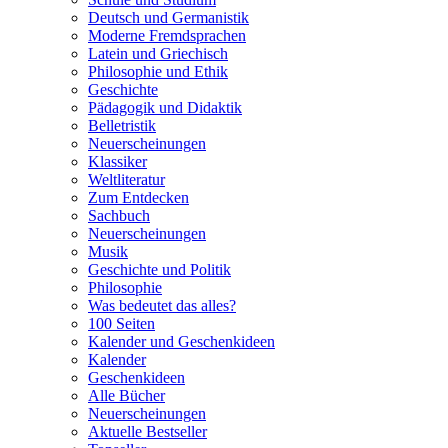
Deutsch und Germanistik
Moderne Fremdsprachen
Latein und Griechisch
Philosophie und Ethik
Geschichte
Pädagogik und Didaktik
Belletristik
Neuerscheinungen
Klassiker
Weltliteratur
Zum Entdecken
Sachbuch
Neuerscheinungen
Musik
Geschichte und Politik
Philosophie
Was bedeutet das alles?
100 Seiten
Kalender und Geschenkideen
Kalender
Geschenkideen
Alle Bücher
Neuerscheinungen
Aktuelle Bestseller