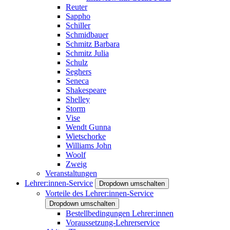
Reuter
Sappho
Schiller
Schmidbauer
Schmitz Barbara
Schmitz Julia
Schulz
Seghers
Seneca
Shakespeare
Shelley
Storm
Vise
Wendt Gunna
Wietschorke
Williams John
Woolf
Zweig
Veranstaltungen
Lehrer:innen-Service
Dropdown umschalten
Vorteile des Lehrer:innen-Service
Dropdown umschalten
Bestellbedingungen Lehrer:innen
Voraussetzung-Lehrerservice