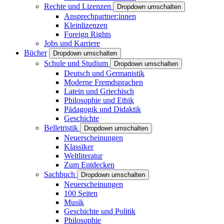
Rechte und Lizenzen
Dropdown umschalten
Ansprechpartner:innen
Kleinlizenzen
Foreign Rights
Jobs und Karriere
Bücher
Dropdown umschalten
Schule und Studium
Dropdown umschalten
Deutsch und Germanistik
Moderne Fremdsprachen
Latein und Griechisch
Philosophie und Ethik
Pädagogik und Didaktik
Geschichte
Belletristik
Dropdown umschalten
Neuerscheinungen
Klassiker
Weltliteratur
Zum Entdecken
Sachbuch
Dropdown umschalten
Neuerscheinungen
100 Seiten
Musik
Geschichte und Politik
Philosophie