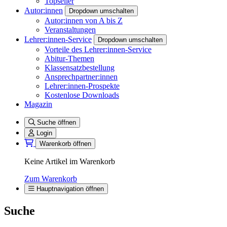
Topseller
Autor:innen
Dropdown umschalten
Autor:innen von A bis Z
Veranstaltungen
Lehrer:innen-Service
Dropdown umschalten
Vorteile des Lehrer:innen-Service
Abitur-Themen
Klassensatzbestellung
Ansprechpartner:innen
Lehrer:innen-Prospekte
Kostenlose Downloads
Magazin
Suche öffnen
Login
Warenkorb öffnen
Keine Artikel im Warenkorb
Zum Warenkorb
Hauptnavigation öffnen
Suche