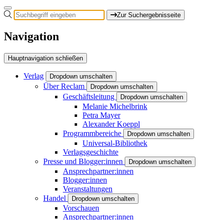
Zur Suchergebnisseite
Navigation
Hauptnavigation schließen
Verlag
Dropdown umschalten
Über Reclam
Dropdown umschalten
Geschäftsleitung
Dropdown umschalten
Melanie Michelbrink
Petra Mayer
Alexander Koeppl
Programmbereiche
Dropdown umschalten
Universal-Bibliothek
Verlagsgeschichte
Presse und Blogger:innen
Dropdown umschalten
Ansprechpartner:innen
Blogger:innen
Veranstaltungen
Handel
Dropdown umschalten
Vorschauen
Ansprechpartner:innen