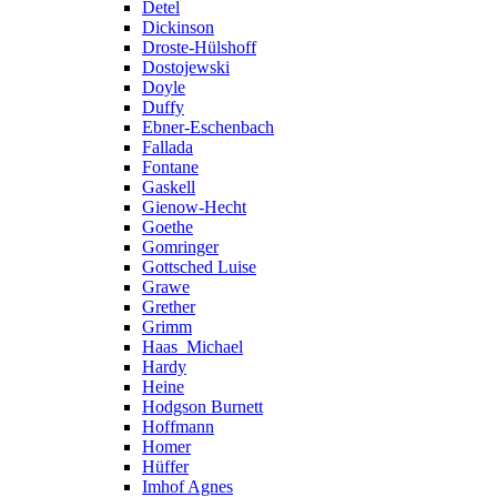
Detel
Dickinson
Droste-Hülshoff
Dostojewski
Doyle
Duffy
Ebner-Eschenbach
Fallada
Fontane
Gaskell
Gienow-Hecht
Goethe
Gomringer
Gottsched Luise
Grawe
Grether
Grimm
Haas_Michael
Hardy
Heine
Hodgson Burnett
Hoffmann
Homer
Hüffer
Imhof Agnes