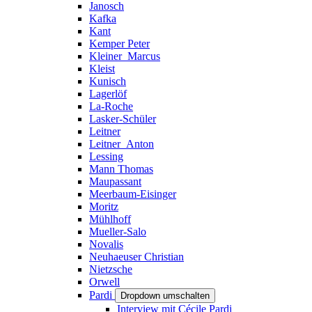
Janosch
Kafka
Kant
Kemper Peter
Kleiner_Marcus
Kleist
Kunisch
Lagerlöf
La-Roche
Lasker-Schüler
Leitner
Leitner_Anton
Lessing
Mann Thomas
Maupassant
Meerbaum-Eisinger
Moritz
Mühlhoff
Mueller-Salo
Novalis
Neuhaeuser Christian
Nietzsche
Orwell
Pardi
Dropdown umschalten
Interview mit Cécile Pardi