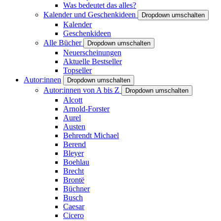
Was bedeutet das alles?
Kalender und Geschenkideen
Dropdown umschalten
Kalender
Geschenkideen
Alle Bücher
Dropdown umschalten
Neuerscheinungen
Aktuelle Bestseller
Topseller
Autor:innen
Dropdown umschalten
Autor:innen von A bis Z
Dropdown umschalten
Alcott
Arnold-Forster
Aurel
Austen
Behrendt Michael
Berend
Bleyer
Boehlau
Brecht
Brontë
Büchner
Busch
Caesar
Cicero