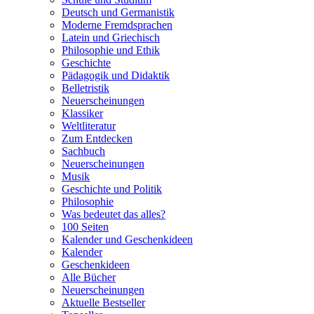
Deutsch und Germanistik
Moderne Fremdsprachen
Latein und Griechisch
Philosophie und Ethik
Geschichte
Pädagogik und Didaktik
Belletristik
Neuerscheinungen
Klassiker
Weltliteratur
Zum Entdecken
Sachbuch
Neuerscheinungen
Musik
Geschichte und Politik
Philosophie
Was bedeutet das alles?
100 Seiten
Kalender und Geschenkideen
Kalender
Geschenkideen
Alle Bücher
Neuerscheinungen
Aktuelle Bestseller