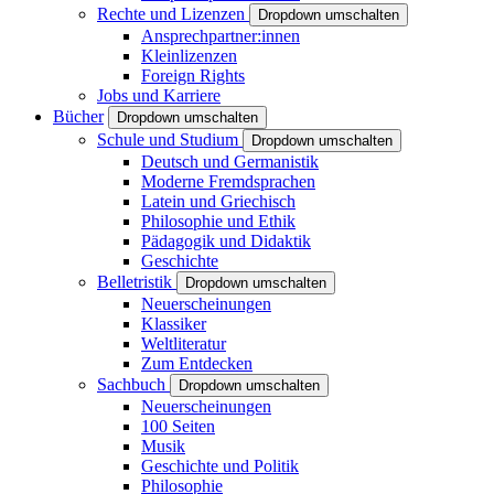
Rechte und Lizenzen
Dropdown umschalten
Ansprechpartner:innen
Kleinlizenzen
Foreign Rights
Jobs und Karriere
Bücher
Dropdown umschalten
Schule und Studium
Dropdown umschalten
Deutsch und Germanistik
Moderne Fremdsprachen
Latein und Griechisch
Philosophie und Ethik
Pädagogik und Didaktik
Geschichte
Belletristik
Dropdown umschalten
Neuerscheinungen
Klassiker
Weltliteratur
Zum Entdecken
Sachbuch
Dropdown umschalten
Neuerscheinungen
100 Seiten
Musik
Geschichte und Politik
Philosophie