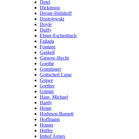
Detel
Dickinson
Droste-Hülshoff
Dostojewski
Doyle
Duffy
Ebner-Eschenbach
Fallada
Fontane
Gaskell
Gienow-Hecht
Goethe
Gomringer
Gottsched Luise
Grawe
Grether
Grimm
Haas_Michael
Hardy
Heine
Hodgson Burnett
Hoffmann
Homer
Hüffer
Imhof Agnes