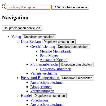
Zur Suchergebnisseite
Navigation
Hauptnavigation schließen
Verlag
Dropdown umschalten
Über Reclam
Dropdown umschalten
Geschäftsleitung
Dropdown umschalten
Melanie Michelbrink
Petra Mayer
Alexander Koeppl
Programmbereiche
Dropdown umschalten
Universal-Bibliothek
Verlagsgeschichte
Presse und Blogger:innen
Dropdown umschalten
Ansprechpartner:innen
Blogger:innen
Veranstaltungen
Handel
Dropdown umschalten
Vorschauen
Ansprechpartner:innen