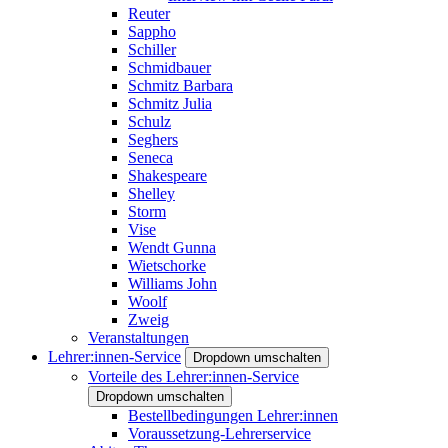
Reuter
Sappho
Schiller
Schmidbauer
Schmitz Barbara
Schmitz Julia
Schulz
Seghers
Seneca
Shakespeare
Shelley
Storm
Vise
Wendt Gunna
Wietschorke
Williams John
Woolf
Zweig
Veranstaltungen
Lehrer:innen-Service
Dropdown umschalten
Vorteile des Lehrer:innen-Service
Dropdown umschalten
Bestellbedingungen Lehrer:innen
Voraussetzung-Lehrerservice