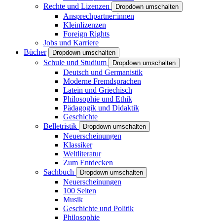
Rechte und Lizenzen
Dropdown umschalten
Ansprechpartner:innen
Kleinlizenzen
Foreign Rights
Jobs und Karriere
Bücher
Dropdown umschalten
Schule und Studium
Dropdown umschalten
Deutsch und Germanistik
Moderne Fremdsprachen
Latein und Griechisch
Philosophie und Ethik
Pädagogik und Didaktik
Geschichte
Belletristik
Dropdown umschalten
Neuerscheinungen
Klassiker
Weltliteratur
Zum Entdecken
Sachbuch
Dropdown umschalten
Neuerscheinungen
100 Seiten
Musik
Geschichte und Politik
Philosophie