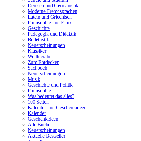
Deutsch und Germanistik
Moderne Fremdsprachen
Latein und Griechisch
Philosophie und Ethik
Geschichte
Pädagogik und Didaktik
Belletristik
Neuerscheinungen
Klassiker
Weltliteratur
Zum Entdecken
Sachbuch
Neuerscheinungen
Musik
Geschichte und Politik
Philosophie
Was bedeutet das alles?
100 Seiten
Kalender und Geschenkideen
Kalender
Geschenkideen
Alle Bücher
Neuerscheinungen
Aktuelle Bestseller