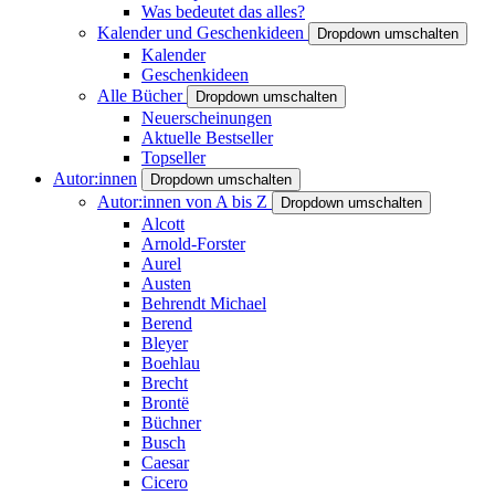
Was bedeutet das alles?
Kalender und Geschenkideen
Dropdown umschalten
Kalender
Geschenkideen
Alle Bücher
Dropdown umschalten
Neuerscheinungen
Aktuelle Bestseller
Topseller
Autor:innen
Dropdown umschalten
Autor:innen von A bis Z
Dropdown umschalten
Alcott
Arnold-Forster
Aurel
Austen
Behrendt Michael
Berend
Bleyer
Boehlau
Brecht
Brontë
Büchner
Busch
Caesar
Cicero