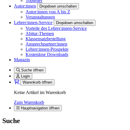
Topseller
Autor:innen
Dropdown umschalten
Autor:innen von A bis Z
Veranstaltungen
Lehrer:innen-Service
Dropdown umschalten
Vorteile des Lehrer:innen-Service
Abitur-Themen
Klassensatzbestellung
Ansprechpartner:innen
Lehrer:innen-Prospekte
Kostenlose Downloads
Magazin
Suche öffnen
Login
Warenkorb öffnen
Keine Artikel im Warenkorb
Zum Warenkorb
Hauptnavigation öffnen
Suche