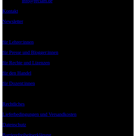
E-Mail:
info@reclam.de
Kontakt
Newsletter
Service
für Lehrer:innen
für Presse und Blogger:innen
für Rechte und Lizenzen
für den Handel
für Dozent:innen
Rechtliches
Lieferbedingungen und Versandkosten
Datenschutz
Barrierefreiheitserklärung