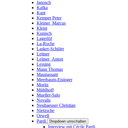
Janosch
Kafka
Kant
Kemper Peter
Kleiner_Marcus
Kleist
Kunisch
Lagerlöf
La-Roche
Lasker-Schüler
Leitner
Leitner_Anton
Lessing
Mann Thomas
Maupassant
Meerbaum-Eisinger
Moritz
Mühlhoff
Mueller-Salo
Novalis
Neuhaeuser Christian
Nietzsche
Orwell
Pardi
Dropdown umschalten
Interview mit Cécile Pardi