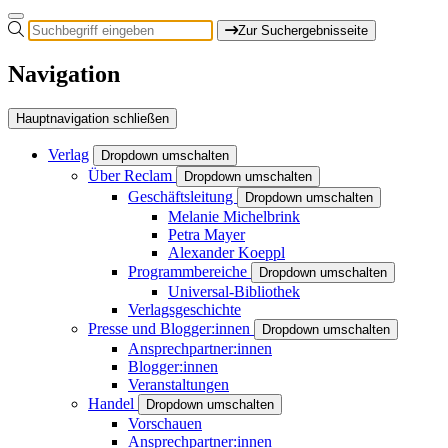
Zur Suchergebnisseite
Navigation
Hauptnavigation schließen
Verlag
Dropdown umschalten
Über Reclam
Dropdown umschalten
Geschäftsleitung
Dropdown umschalten
Melanie Michelbrink
Petra Mayer
Alexander Koeppl
Programmbereiche
Dropdown umschalten
Universal-Bibliothek
Verlagsgeschichte
Presse und Blogger:innen
Dropdown umschalten
Ansprechpartner:innen
Blogger:innen
Veranstaltungen
Handel
Dropdown umschalten
Vorschauen
Ansprechpartner:innen