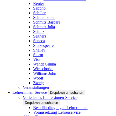
Reuter
Sappho
Schiller
Schmidbauer
Schmitz Barbara
Schmitz Julia
Schulz
Seghers
Seneca
Shakespeare
Shelley
Storm
Vise
Wendt Gunna
Wietschorke
Williams John
Woolf
Zweig
Veranstaltungen
Lehrer:innen-Service
Dropdown umschalten
Vorteile des Lehrer:innen-Service
Dropdown umschalten
Bestellbedingungen Lehrer:innen
Voraussetzung-Lehrerservice