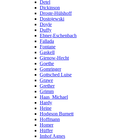
Detel
Dickinson
Droste-Hülshoff
Dostojewski
Doyle
Duffy
Ebner-Eschenbach
Fallada
Fontane
Gaskell
Gienow-Hecht
Goethe
Gomringer
Gottsched Luise
Grawe
Grether
Grimm
Haas_Michael
Hardy
Heine
Hodgson Burnett
Hoffmann
Homer
Hüffer
Imhof Agnes