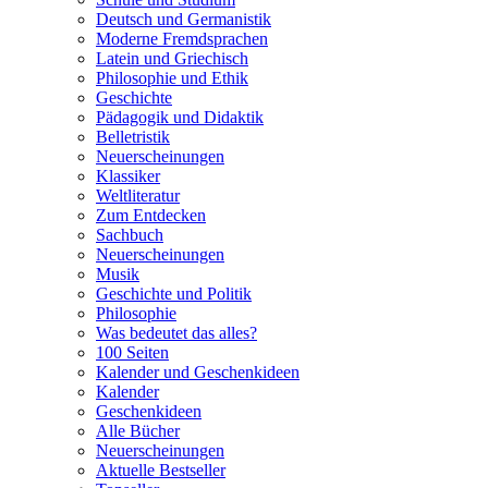
Deutsch und Germanistik
Moderne Fremdsprachen
Latein und Griechisch
Philosophie und Ethik
Geschichte
Pädagogik und Didaktik
Belletristik
Neuerscheinungen
Klassiker
Weltliteratur
Zum Entdecken
Sachbuch
Neuerscheinungen
Musik
Geschichte und Politik
Philosophie
Was bedeutet das alles?
100 Seiten
Kalender und Geschenkideen
Kalender
Geschenkideen
Alle Bücher
Neuerscheinungen
Aktuelle Bestseller