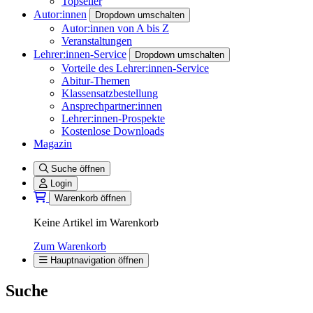
Topseller
Autor:innen
Dropdown umschalten
Autor:innen von A bis Z
Veranstaltungen
Lehrer:innen-Service
Dropdown umschalten
Vorteile des Lehrer:innen-Service
Abitur-Themen
Klassensatzbestellung
Ansprechpartner:innen
Lehrer:innen-Prospekte
Kostenlose Downloads
Magazin
Suche öffnen
Login
Warenkorb öffnen
Keine Artikel im Warenkorb
Zum Warenkorb
Hauptnavigation öffnen
Suche