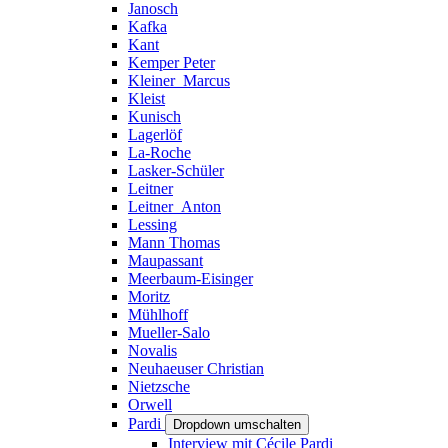
Janosch
Kafka
Kant
Kemper Peter
Kleiner_Marcus
Kleist
Kunisch
Lagerlöf
La-Roche
Lasker-Schüler
Leitner
Leitner_Anton
Lessing
Mann Thomas
Maupassant
Meerbaum-Eisinger
Moritz
Mühlhoff
Mueller-Salo
Novalis
Neuhaeuser Christian
Nietzsche
Orwell
Pardi
Dropdown umschalten
Interview mit Cécile Pardi