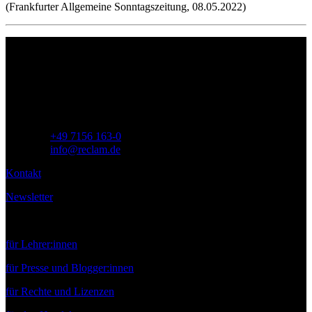
(Frankfurter Allgemeine Sonntagszeitung, 08.05.2022)
Philipp Reclam jun. Verlag GmbH
Siemensstr. 32
71254 Ditzingen
Deutschland
Telefon:
+49 7156 163-0
E-Mail:
info@reclam.de
Kontakt
Newsletter
Service
für Lehrer:innen
für Presse und Blogger:innen
für Rechte und Lizenzen