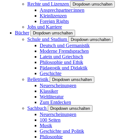
Rechte und Lizenzen
Dropdown umschalten
Ansprechpartner:innen
Kleinlizenzen
Foreign Rights
Jobs und Karriere
Bücher
Dropdown umschalten
Schule und Studium
Dropdown umschalten
Deutsch und Germanistik
Moderne Fremdsprachen
Latein und Griechisch
Philosophie und Ethik
Pädagogik und Didaktik
Geschichte
Belletristik
Dropdown umschalten
Neuerscheinungen
Klassiker
Weltliteratur
Zum Entdecken
Sachbuch
Dropdown umschalten
Neuerscheinungen
100 Seiten
Musik
Geschichte und Politik
Philosophie