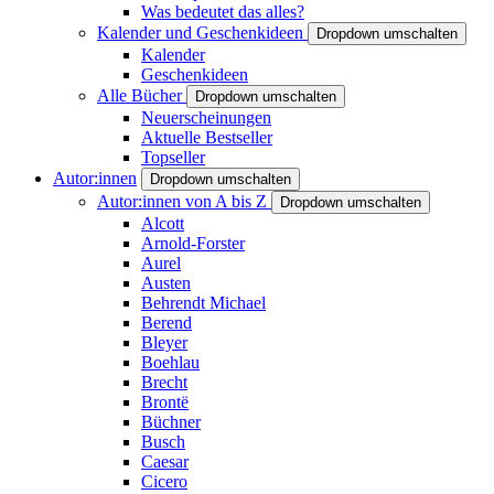
Was bedeutet das alles?
Kalender und Geschenkideen
Dropdown umschalten
Kalender
Geschenkideen
Alle Bücher
Dropdown umschalten
Neuerscheinungen
Aktuelle Bestseller
Topseller
Autor:innen
Dropdown umschalten
Autor:innen von A bis Z
Dropdown umschalten
Alcott
Arnold-Forster
Aurel
Austen
Behrendt Michael
Berend
Bleyer
Boehlau
Brecht
Brontë
Büchner
Busch
Caesar
Cicero