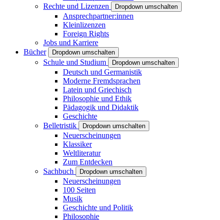
Rechte und Lizenzen
Dropdown umschalten
Ansprechpartner:innen
Kleinlizenzen
Foreign Rights
Jobs und Karriere
Bücher
Dropdown umschalten
Schule und Studium
Dropdown umschalten
Deutsch und Germanistik
Moderne Fremdsprachen
Latein und Griechisch
Philosophie und Ethik
Pädagogik und Didaktik
Geschichte
Belletristik
Dropdown umschalten
Neuerscheinungen
Klassiker
Weltliteratur
Zum Entdecken
Sachbuch
Dropdown umschalten
Neuerscheinungen
100 Seiten
Musik
Geschichte und Politik
Philosophie