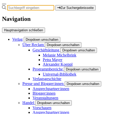
Zur Suchergebnisseite
Navigation
Hauptnavigation schließen
Verlag
Dropdown umschalten
Über Reclam
Dropdown umschalten
Geschäftsleitung
Dropdown umschalten
Melanie Michelbrink
Petra Mayer
Alexander Koeppl
Programmbereiche
Dropdown umschalten
Universal-Bibliothek
Verlagsgeschichte
Presse und Blogger:innen
Dropdown umschalten
Ansprechpartner:innen
Blogger:innen
Veranstaltungen
Handel
Dropdown umschalten
Vorschauen
Ansprechpartner:innen