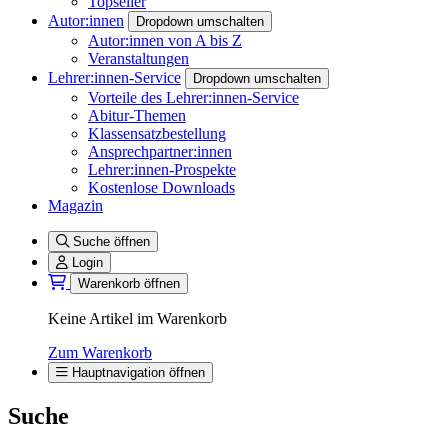
Topseller
Autor:innen
Dropdown umschalten
Autor:innen von A bis Z
Veranstaltungen
Lehrer:innen-Service
Dropdown umschalten
Vorteile des Lehrer:innen-Service
Abitur-Themen
Klassensatzbestellung
Ansprechpartner:innen
Lehrer:innen-Prospekte
Kostenlose Downloads
Magazin
Suche öffnen
Login
Warenkorb öffnen
Keine Artikel im Warenkorb
Zum Warenkorb
Hauptnavigation öffnen
Suche