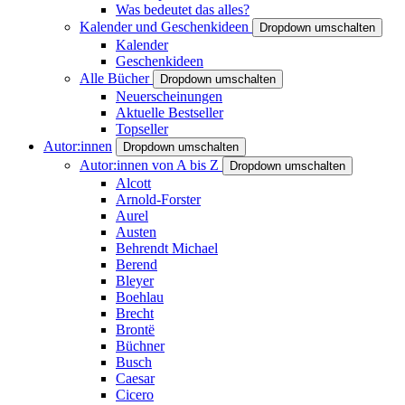
Was bedeutet das alles?
Kalender und Geschenkideen
Dropdown umschalten
Kalender
Geschenkideen
Alle Bücher
Dropdown umschalten
Neuerscheinungen
Aktuelle Bestseller
Topseller
Autor:innen
Dropdown umschalten
Autor:innen von A bis Z
Dropdown umschalten
Alcott
Arnold-Forster
Aurel
Austen
Behrendt Michael
Berend
Bleyer
Boehlau
Brecht
Brontë
Büchner
Busch
Caesar
Cicero