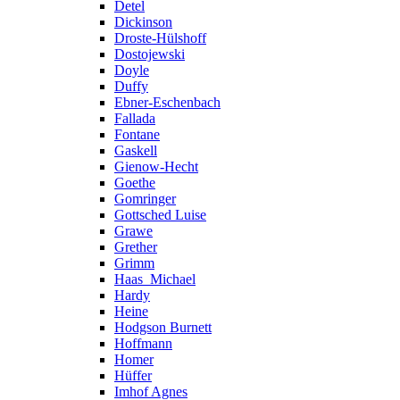
Detel
Dickinson
Droste-Hülshoff
Dostojewski
Doyle
Duffy
Ebner-Eschenbach
Fallada
Fontane
Gaskell
Gienow-Hecht
Goethe
Gomringer
Gottsched Luise
Grawe
Grether
Grimm
Haas_Michael
Hardy
Heine
Hodgson Burnett
Hoffmann
Homer
Hüffer
Imhof Agnes