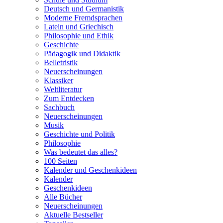
Deutsch und Germanistik
Moderne Fremdsprachen
Latein und Griechisch
Philosophie und Ethik
Geschichte
Pädagogik und Didaktik
Belletristik
Neuerscheinungen
Klassiker
Weltliteratur
Zum Entdecken
Sachbuch
Neuerscheinungen
Musik
Geschichte und Politik
Philosophie
Was bedeutet das alles?
100 Seiten
Kalender und Geschenkideen
Kalender
Geschenkideen
Alle Bücher
Neuerscheinungen
Aktuelle Bestseller