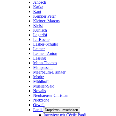
Janosch
Kafka
Kant
Kemper Peter
Kleiner_Marcus
Kleist
Kunisch
Lagerlöf
La-Roche
Lasker-Schüler
Leitner
Leitner_Anton
Lessing
Mann Thomas
Maupassant
Meerbaum-Eisinger
Moritz
Mühlhoff
Mueller-Salo
Novalis
Neuhaeuser Christian
Nietzsche
Orwell
Pardi
Dropdown umschalten
Interview mit Cécile Pardi