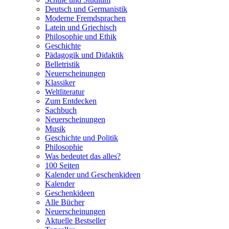
Deutsch und Germanistik
Moderne Fremdsprachen
Latein und Griechisch
Philosophie und Ethik
Geschichte
Pädagogik und Didaktik
Belletristik
Neuerscheinungen
Klassiker
Weltliteratur
Zum Entdecken
Sachbuch
Neuerscheinungen
Musik
Geschichte und Politik
Philosophie
Was bedeutet das alles?
100 Seiten
Kalender und Geschenkideen
Kalender
Geschenkideen
Alle Bücher
Neuerscheinungen
Aktuelle Bestseller