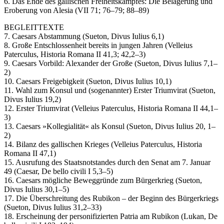
6. Das Ende des gallischen Freiheitskampfes: Die Belagerung und
Eroberung von Alesia (VII 71; 76–79; 88–89)
BEGLEITTEXTE
7. Caesars Abstammung (Sueton, Divus Iulius 6,1)
8. Große Entschlossenheit bereits in jungen Jahren (Velleius
Paterculus, Historia Romana II 41,3; 42,2–3)
9. Caesars Vorbild: Alexander der Große (Sueton, Divus Iulius 7,1–
2)
10. Caesars Freigebigkeit (Sueton, Divus Iulius 10,1)
11. Wahl zum Konsul und (sogenannter) Erster Triumvirat (Sueton,
Divus Iulius 19,2)
12. Erster Triumvirat (Velleius Paterculus, Historia Romana II 44,1–
3)
13. Caesars »Kollegialität« als Konsul (Sueton, Divus Iulius 20, 1–
2)
14. Bilanz des gallischen Krieges (Velleius Paterculus, Historia
Romana II 47,1)
15. Ausrufung des Staatsnotstandes durch den Senat am 7. Januar
49 (Caesar, De bello civili I 5,3–5)
16. Caesars mögliche Beweggründe zum Bürgerkrieg (Sueton,
Divus Iulius 30,1–5)
17. Die Überschreitung des Rubikon – der Beginn des Bürgerkriegs
(Sueton, Divus Iulius 31,2–33)
18. Erscheinung der personifizierten Patria am Rubikon (Lukan, De