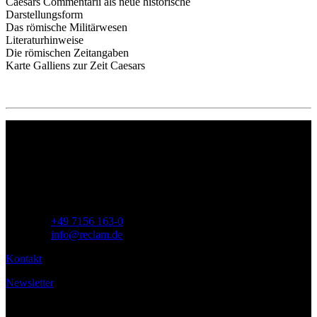
Caesars Commentarii als neue historische
Darstellungsform
Das römische Militärwesen
Literaturhinweise
Die römischen Zeitangaben
Karte Galliens zur Zeit Caesars
Philipp Reclam jun. Verlag GmbH
Siemensstr. 32
71254 Ditzingen
Deutschland
Telefon:
+49 7156 163-0
E-Mail:
info@reclam.de
Kontakt
Newsletter
Service