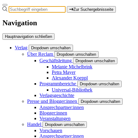
Zur Suchergebnisseite
Navigation
Hauptnavigation schließen
Verlag
Dropdown umschalten
Über Reclam
Dropdown umschalten
Geschäftsleitung
Dropdown umschalten
Melanie Michelbrink
Petra Mayer
Alexander Koeppl
Programmbereiche
Dropdown umschalten
Universal-Bibliothek
Verlagsgeschichte
Presse und Blogger:innen
Dropdown umschalten
Ansprechpartner:innen
Blogger:innen
Veranstaltungen
Handel
Dropdown umschalten
Vorschauen
Ansprechpartner:innen