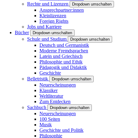
Rechte und Lizenzen
Dropdown umschalten
Ansprechpartner:innen
Kleinlizenzen
Foreign Rights
Jobs und Karriere
Bücher
Dropdown umschalten
Schule und Studium
Dropdown umschalten
Deutsch und Germanistik
Moderne Fremdsprachen
Latein und Griechisch
Philosophie und Ethik
Pädagogik und Didaktik
Geschichte
Belletristik
Dropdown umschalten
Neuerscheinungen
Klassiker
Weltliteratur
Zum Entdecken
Sachbuch
Dropdown umschalten
Neuerscheinungen
100 Seiten
Musik
Geschichte und Politik
Philosophie