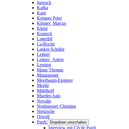
Janosch
Kafka
Kant
Kemper Peter
Kleiner_Marcus
Kleist
Kunisch
Lagerlöf
La-Roche
Lasker-Schüler
Leitner
Leitner_Anton
Lessing
Mann Thomas
Maupassant
Meerbaum-Eisinger
Moritz
Mühlhoff
Mueller-Salo
Novalis
Neuhaeuser Christian
Nietzsche
Orwell
Pardi
Dropdown umschalten
Interview mit Cécile Pardi