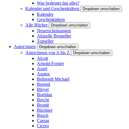
Was bedeutet das alles?
Kalender und Geschenkideen
Dropdown umschalten
Kalender
Geschenkideen
Alle Bücher
Dropdown umschalten
Neuerscheinungen
Aktuelle Bestseller
Topseller
Autor:innen
Dropdown umschalten
Autor:innen von A bis Z
Dropdown umschalten
Alcott
Arnold-Forster
Aurel
Austen
Behrendt Michael
Berend
Bleyer
Boehlau
Brecht
Brontë
Büchner
Busch
Caesar
Cicero