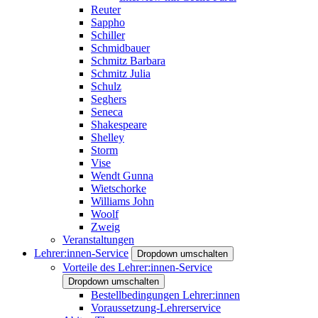
Reuter
Sappho
Schiller
Schmidbauer
Schmitz Barbara
Schmitz Julia
Schulz
Seghers
Seneca
Shakespeare
Shelley
Storm
Vise
Wendt Gunna
Wietschorke
Williams John
Woolf
Zweig
Veranstaltungen
Lehrer:innen-Service
Dropdown umschalten
Vorteile des Lehrer:innen-Service
Dropdown umschalten
Bestellbedingungen Lehrer:innen
Voraussetzung-Lehrerservice