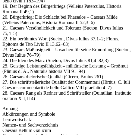
bello civili I 183–194)
19. Der Beginn des Bürgerkriegs (Velleius Paterculus, Historia
Romana II 49,1)
20. Bürgerkrieg: Die Schlacht bei Pharsalos – Caesars Milde
(Velleius Paterculus, Historia Romana II 52,3–6)
21. Caesars Versöhnlichkeit und Toleranz (Sueton, Divus Iulius
75,4–5)
22. Ein berühmtes Wort (Sueton, Divus Iulius 37,1–2; Florus,
Epitoma de Tito Livio II 13,62–63)
23. Caesars Maßlosigkeit – Ursachen für seine Ermordung (Sueton,
Divus Iulius 76–79)
24. Die Iden des März (Sueton, Divus Iulius 81,4–82,3)
25. Geistige Leistungsfähigkeit – militärische Leistung – Großmut
(Plinius d. Ä., Naturalis historia VII 91–94)
26. Caesars rhetorische Qualität (Cicero, Brutus 261)
27. Die schriftstellerische Qualität der Commentarii (Hirtius, C. Iuli
Caesaris commentarii de bello Gallico VIII praefatio 4–7)
28. Caesars Rang als Redner und Schriftsteller (Quintilian, Institutio
oratoria X 1,114)
Anhang
Abkürzungen und Symbole
Lernwortschatz
Namen- und Sachverzeichnis
Caesars Bellum Gallicum