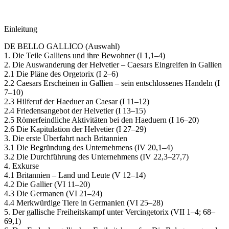
Einleitung
DE BELLO GALLICO (Auswahl)
1. Die Teile Galliens und ihre Bewohner (I 1,1–4)
2. Die Auswanderung der Helvetier – Caesars Eingreifen in Gallien
2.1 Die Pläne des Orgetorix (I 2–6)
2.2 Caesars Erscheinen in Gallien – sein entschlossenes Handeln (I
7–10)
2.3 Hilferuf der Haeduer an Caesar (I 11–12)
2.4 Friedensangebot der Helvetier (I 13–15)
2.5 Römerfeindliche Aktivitäten bei den Haeduern (I 16–20)
2.6 Die Kapitulation der Helvetier (I 27–29)
3. Die erste Überfahrt nach Britannien
3.1 Die Begründung des Unternehmens (IV 20,1–4)
3.2 Die Durchführung des Unternehmens (IV 22,3–27,7)
4. Exkurse
4.1 Britannien – Land und Leute (V 12–14)
4.2 Die Gallier (VI 11–20)
4.3 Die Germanen (VI 21–24)
4.4 Merkwürdige Tiere in Germanien (VI 25–28)
5. Der gallische Freiheitskampf unter Vercingetorix (VII 1–4; 68–
69,1)