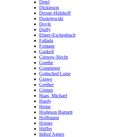
Detel
Dickinson
Droste-Hülshoff
Dostojewski
Doyle
Duffy
Ebner-Eschenbach
Fallada
Fontane
Gaskell
Gienow-Hecht
Goethe
Gomringer
Gottsched Luise
Grawe
Grether
Grimm
Haas_Michael
Hardy
Heine
Hodgson Burnett
Hoffmann
Homer
Hüffer
Imhof Agnes