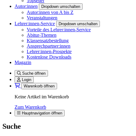
Topseller
Autor:innen
Dropdown umschalten
Autor:innen von A bis Z
Veranstaltungen
Lehrer:innen-Service
Dropdown umschalten
Vorteile des Lehrer:innen-Service
Abitur-Themen
Klassensatzbestellung
Ansprechpartner:innen
Lehrer:innen-Prospekte
Kostenlose Downloads
Magazin
Suche öffnen
Login
Warenkorb öffnen
Keine Artikel im Warenkorb
Zum Warenkorb
Hauptnavigation öffnen
Suche