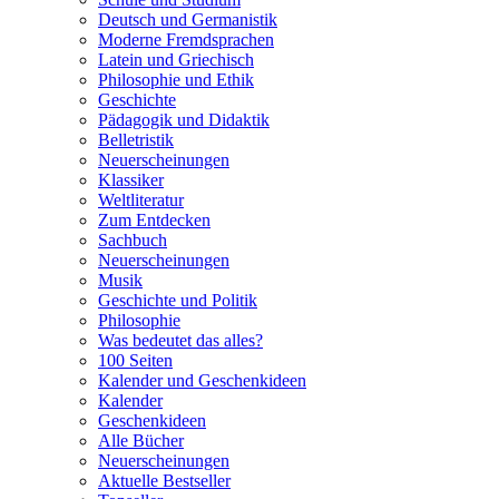
Deutsch und Germanistik
Moderne Fremdsprachen
Latein und Griechisch
Philosophie und Ethik
Geschichte
Pädagogik und Didaktik
Belletristik
Neuerscheinungen
Klassiker
Weltliteratur
Zum Entdecken
Sachbuch
Neuerscheinungen
Musik
Geschichte und Politik
Philosophie
Was bedeutet das alles?
100 Seiten
Kalender und Geschenkideen
Kalender
Geschenkideen
Alle Bücher
Neuerscheinungen
Aktuelle Bestseller