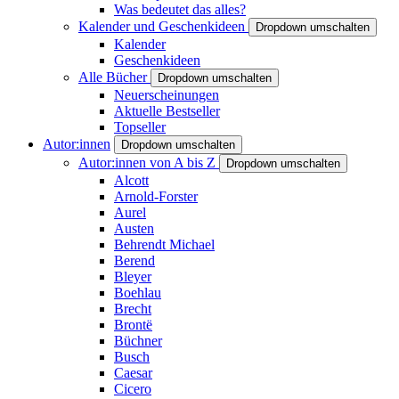
Was bedeutet das alles?
Kalender und Geschenkideen
Dropdown umschalten
Kalender
Geschenkideen
Alle Bücher
Dropdown umschalten
Neuerscheinungen
Aktuelle Bestseller
Topseller
Autor:innen
Dropdown umschalten
Autor:innen von A bis Z
Dropdown umschalten
Alcott
Arnold-Forster
Aurel
Austen
Behrendt Michael
Berend
Bleyer
Boehlau
Brecht
Brontë
Büchner
Busch
Caesar
Cicero