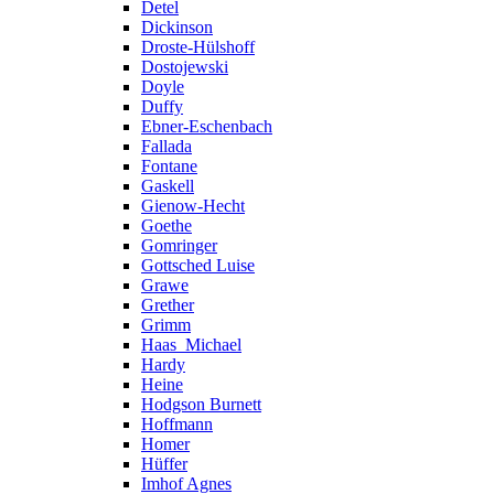
Detel
Dickinson
Droste-Hülshoff
Dostojewski
Doyle
Duffy
Ebner-Eschenbach
Fallada
Fontane
Gaskell
Gienow-Hecht
Goethe
Gomringer
Gottsched Luise
Grawe
Grether
Grimm
Haas_Michael
Hardy
Heine
Hodgson Burnett
Hoffmann
Homer
Hüffer
Imhof Agnes