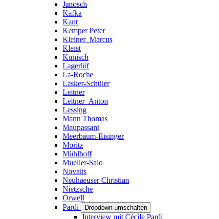
Janosch
Kafka
Kant
Kemper Peter
Kleiner_Marcus
Kleist
Kunisch
Lagerlöf
La-Roche
Lasker-Schüler
Leitner
Leitner_Anton
Lessing
Mann Thomas
Maupassant
Meerbaum-Eisinger
Moritz
Mühlhoff
Mueller-Salo
Novalis
Neuhaeuser Christian
Nietzsche
Orwell
Pardi
Dropdown umschalten
Interview mit Cécile Pardi