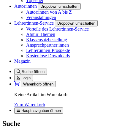
Topseller
Autor:innen
Dropdown umschalten
Autor:innen von A bis Z
Veranstaltungen
Lehrer:innen-Service
Dropdown umschalten
Vorteile des Lehrer:innen-Service
Abitur-Themen
Klassensatzbestellung
Ansprechpartner:innen
Lehrer:innen-Prospekte
Kostenlose Downloads
Magazin
Suche öffnen
Login
Warenkorb öffnen
Keine Artikel im Warenkorb
Zum Warenkorb
Hauptnavigation öffnen
Suche