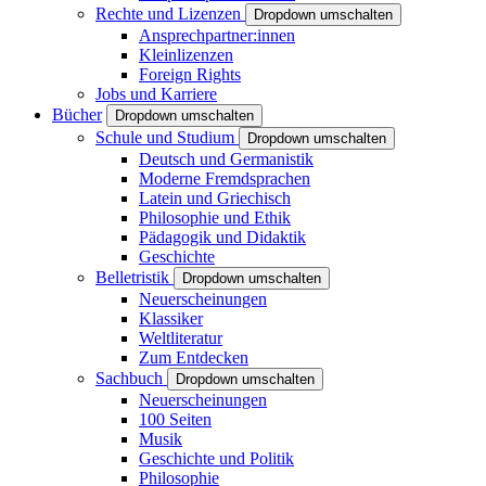
Rechte und Lizenzen
Dropdown umschalten
Ansprechpartner:innen
Kleinlizenzen
Foreign Rights
Jobs und Karriere
Bücher
Dropdown umschalten
Schule und Studium
Dropdown umschalten
Deutsch und Germanistik
Moderne Fremdsprachen
Latein und Griechisch
Philosophie und Ethik
Pädagogik und Didaktik
Geschichte
Belletristik
Dropdown umschalten
Neuerscheinungen
Klassiker
Weltliteratur
Zum Entdecken
Sachbuch
Dropdown umschalten
Neuerscheinungen
100 Seiten
Musik
Geschichte und Politik
Philosophie