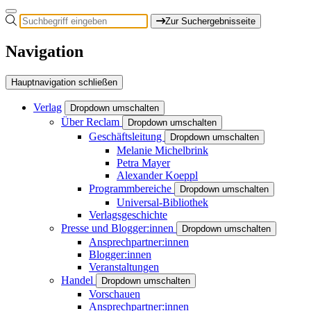
Zur Suchergebnisseite
Navigation
Hauptnavigation schließen
Verlag
Dropdown umschalten
Über Reclam
Dropdown umschalten
Geschäftsleitung
Dropdown umschalten
Melanie Michelbrink
Petra Mayer
Alexander Koeppl
Programmbereiche
Dropdown umschalten
Universal-Bibliothek
Verlagsgeschichte
Presse und Blogger:innen
Dropdown umschalten
Ansprechpartner:innen
Blogger:innen
Veranstaltungen
Handel
Dropdown umschalten
Vorschauen
Ansprechpartner:innen