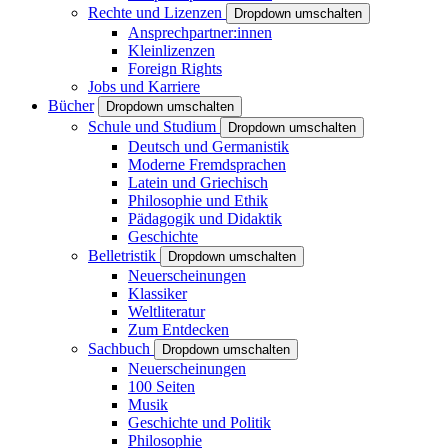
Rechte und Lizenzen
Dropdown umschalten
Ansprechpartner:innen
Kleinlizenzen
Foreign Rights
Jobs und Karriere
Bücher
Dropdown umschalten
Schule und Studium
Dropdown umschalten
Deutsch und Germanistik
Moderne Fremdsprachen
Latein und Griechisch
Philosophie und Ethik
Pädagogik und Didaktik
Geschichte
Belletristik
Dropdown umschalten
Neuerscheinungen
Klassiker
Weltliteratur
Zum Entdecken
Sachbuch
Dropdown umschalten
Neuerscheinungen
100 Seiten
Musik
Geschichte und Politik
Philosophie