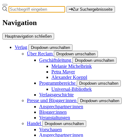
Zur Suchergebnisseite
Navigation
Hauptnavigation schließen
Verlag
Dropdown umschalten
Über Reclam
Dropdown umschalten
Geschäftsleitung
Dropdown umschalten
Melanie Michelbrink
Petra Mayer
Alexander Koeppl
Programmbereiche
Dropdown umschalten
Universal-Bibliothek
Verlagsgeschichte
Presse und Blogger:innen
Dropdown umschalten
Ansprechpartner:innen
Blogger:innen
Veranstaltungen
Handel
Dropdown umschalten
Vorschauen
Ansprechpartner:innen