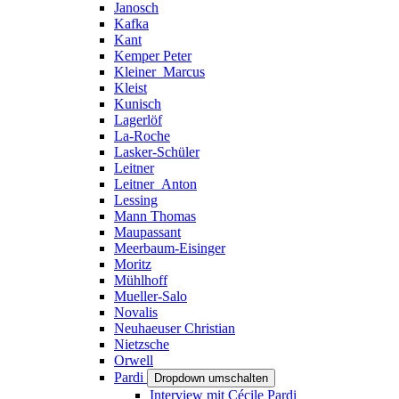
Janosch
Kafka
Kant
Kemper Peter
Kleiner_Marcus
Kleist
Kunisch
Lagerlöf
La-Roche
Lasker-Schüler
Leitner
Leitner_Anton
Lessing
Mann Thomas
Maupassant
Meerbaum-Eisinger
Moritz
Mühlhoff
Mueller-Salo
Novalis
Neuhaeuser Christian
Nietzsche
Orwell
Pardi
Dropdown umschalten
Interview mit Cécile Pardi