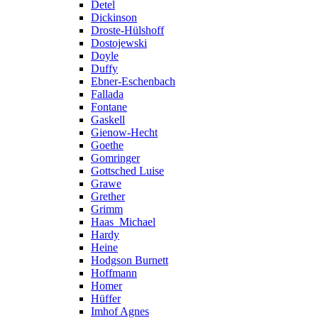
Detel
Dickinson
Droste-Hülshoff
Dostojewski
Doyle
Duffy
Ebner-Eschenbach
Fallada
Fontane
Gaskell
Gienow-Hecht
Goethe
Gomringer
Gottsched Luise
Grawe
Grether
Grimm
Haas_Michael
Hardy
Heine
Hodgson Burnett
Hoffmann
Homer
Hüffer
Imhof Agnes