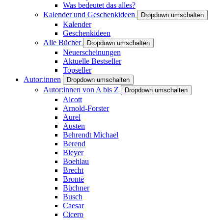
Was bedeutet das alles?
Kalender und Geschenkideen
Dropdown umschalten
Kalender
Geschenkideen
Alle Bücher
Dropdown umschalten
Neuerscheinungen
Aktuelle Bestseller
Topseller
Autor:innen
Dropdown umschalten
Autor:innen von A bis Z
Dropdown umschalten
Alcott
Arnold-Forster
Aurel
Austen
Behrendt Michael
Berend
Bleyer
Boehlau
Brecht
Brontë
Büchner
Busch
Caesar
Cicero