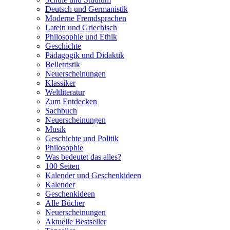
Deutsch und Germanistik
Moderne Fremdsprachen
Latein und Griechisch
Philosophie und Ethik
Geschichte
Pädagogik und Didaktik
Belletristik
Neuerscheinungen
Klassiker
Weltliteratur
Zum Entdecken
Sachbuch
Neuerscheinungen
Musik
Geschichte und Politik
Philosophie
Was bedeutet das alles?
100 Seiten
Kalender und Geschenkideen
Kalender
Geschenkideen
Alle Bücher
Neuerscheinungen
Aktuelle Bestseller