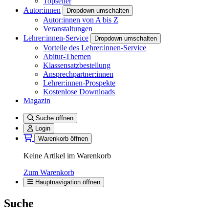
Topseller
Autor:innen
Dropdown umschalten
Autor:innen von A bis Z
Veranstaltungen
Lehrer:innen-Service
Dropdown umschalten
Vorteile des Lehrer:innen-Service
Abitur-Themen
Klassensatzbestellung
Ansprechpartner:innen
Lehrer:innen-Prospekte
Kostenlose Downloads
Magazin
Suche öffnen
Login
Warenkorb öffnen
Keine Artikel im Warenkorb
Zum Warenkorb
Hauptnavigation öffnen
Suche