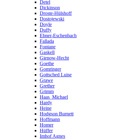
Detel
Dickinson
Droste-Hülshoff
Dostojewski
Doyle
Duffy
Ebner-Eschenbach
Fallada
Fontane
Gaskell
Gienow-Hecht
Goethe
Gomringer
Gottsched Luise
Grawe
Grether
Grimm
Haas_Michael
Hardy
Heine
Hodgson Burnett
Hoffmann
Homer
Hüffer
Imhof Agnes