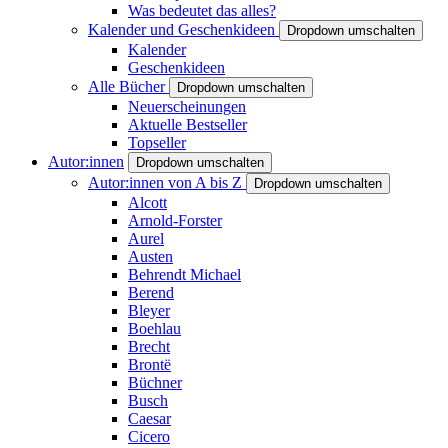
Was bedeutet das alles?
Kalender und Geschenkideen
Dropdown umschalten
Kalender
Geschenkideen
Alle Bücher
Dropdown umschalten
Neuerscheinungen
Aktuelle Bestseller
Topseller
Autor:innen
Dropdown umschalten
Autor:innen von A bis Z
Dropdown umschalten
Alcott
Arnold-Forster
Aurel
Austen
Behrendt Michael
Berend
Bleyer
Boehlau
Brecht
Brontë
Büchner
Busch
Caesar
Cicero