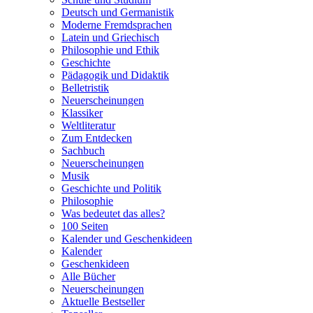
Deutsch und Germanistik
Moderne Fremdsprachen
Latein und Griechisch
Philosophie und Ethik
Geschichte
Pädagogik und Didaktik
Belletristik
Neuerscheinungen
Klassiker
Weltliteratur
Zum Entdecken
Sachbuch
Neuerscheinungen
Musik
Geschichte und Politik
Philosophie
Was bedeutet das alles?
100 Seiten
Kalender und Geschenkideen
Kalender
Geschenkideen
Alle Bücher
Neuerscheinungen
Aktuelle Bestseller