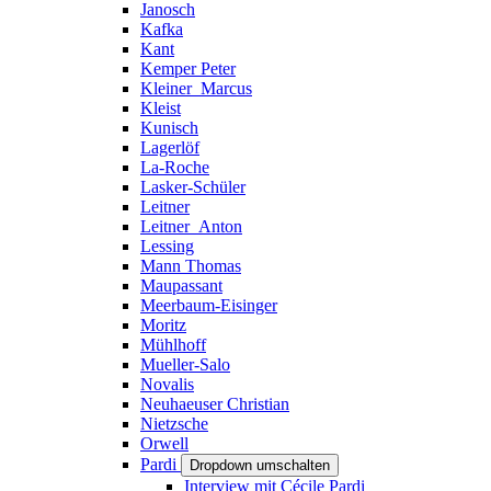
Janosch
Kafka
Kant
Kemper Peter
Kleiner_Marcus
Kleist
Kunisch
Lagerlöf
La-Roche
Lasker-Schüler
Leitner
Leitner_Anton
Lessing
Mann Thomas
Maupassant
Meerbaum-Eisinger
Moritz
Mühlhoff
Mueller-Salo
Novalis
Neuhaeuser Christian
Nietzsche
Orwell
Pardi
Dropdown umschalten
Interview mit Cécile Pardi