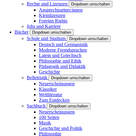
Rechte und Lizenzen
Dropdown umschalten
Ansprechpartner:innen
Kleinlizenzen
Foreign Rights
Jobs und Karriere
Bücher
Dropdown umschalten
Schule und Studium
Dropdown umschalten
Deutsch und Germanistik
Moderne Fremdsprachen
Latein und Griechisch
Philosophie und Ethik
Pädagogik und Didaktik
Geschichte
Belletristik
Dropdown umschalten
Neuerscheinungen
Klassiker
Weltliteratur
Zum Entdecken
Sachbuch
Dropdown umschalten
Neuerscheinungen
100 Seiten
Musik
Geschichte und Politik
Philosophie