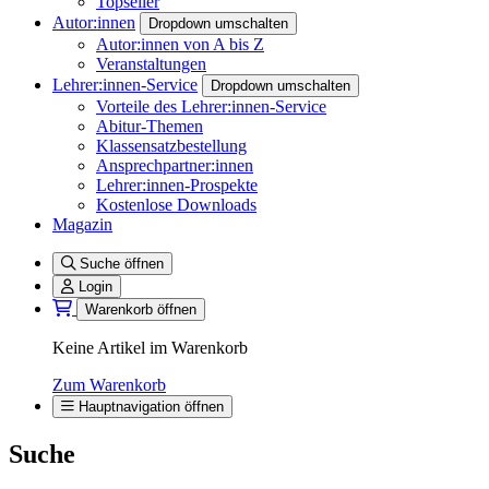
Topseller
Autor:innen
Dropdown umschalten
Autor:innen von A bis Z
Veranstaltungen
Lehrer:innen-Service
Dropdown umschalten
Vorteile des Lehrer:innen-Service
Abitur-Themen
Klassensatzbestellung
Ansprechpartner:innen
Lehrer:innen-Prospekte
Kostenlose Downloads
Magazin
Suche öffnen
Login
Warenkorb öffnen
Keine Artikel im Warenkorb
Zum Warenkorb
Hauptnavigation öffnen
Suche