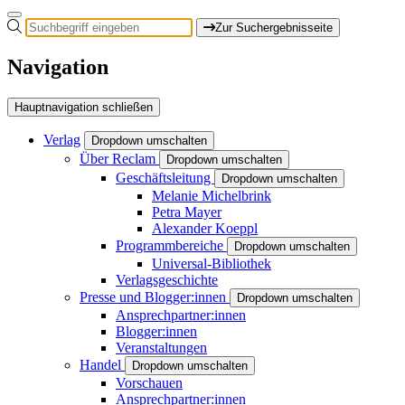
Zur Suchergebnisseite
Navigation
Hauptnavigation schließen
Verlag
Dropdown umschalten
Über Reclam
Dropdown umschalten
Geschäftsleitung
Dropdown umschalten
Melanie Michelbrink
Petra Mayer
Alexander Koeppl
Programmbereiche
Dropdown umschalten
Universal-Bibliothek
Verlagsgeschichte
Presse und Blogger:innen
Dropdown umschalten
Ansprechpartner:innen
Blogger:innen
Veranstaltungen
Handel
Dropdown umschalten
Vorschauen
Ansprechpartner:innen