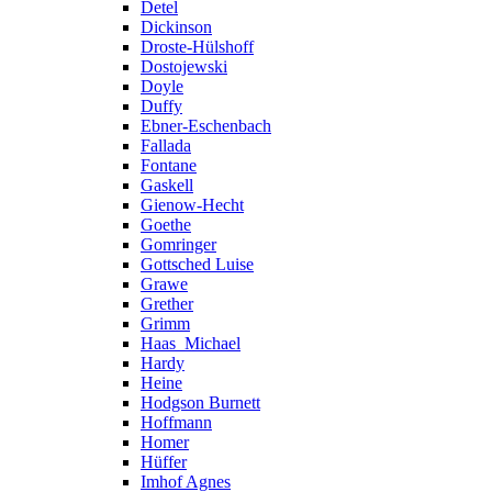
Detel
Dickinson
Droste-Hülshoff
Dostojewski
Doyle
Duffy
Ebner-Eschenbach
Fallada
Fontane
Gaskell
Gienow-Hecht
Goethe
Gomringer
Gottsched Luise
Grawe
Grether
Grimm
Haas_Michael
Hardy
Heine
Hodgson Burnett
Hoffmann
Homer
Hüffer
Imhof Agnes