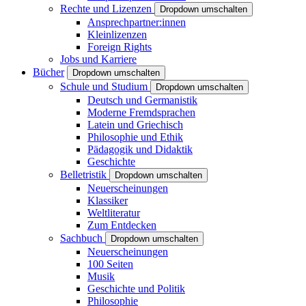
Rechte und Lizenzen
Dropdown umschalten
Ansprechpartner:innen
Kleinlizenzen
Foreign Rights
Jobs und Karriere
Bücher
Dropdown umschalten
Schule und Studium
Dropdown umschalten
Deutsch und Germanistik
Moderne Fremdsprachen
Latein und Griechisch
Philosophie und Ethik
Pädagogik und Didaktik
Geschichte
Belletristik
Dropdown umschalten
Neuerscheinungen
Klassiker
Weltliteratur
Zum Entdecken
Sachbuch
Dropdown umschalten
Neuerscheinungen
100 Seiten
Musik
Geschichte und Politik
Philosophie