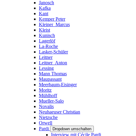
Janosch
Kafka
Kant
Kemper Peter
Kleiner_Marcus
Kleist
Kunisch
Lagerlöf
La-Roche
Lasker-Schüler
Leitner
Leitner_Anton
Lessing
Mann Thomas
Maupassant
Meerbaum-Eisinger
Moritz
Mühlhoff
Mueller-Salo
Novalis
Neuhaeuser Christian
Nietzsche
Orwell
Pardi
Dropdown umschalten
Interview mit Cécile Pardi