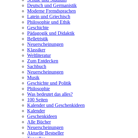
Deutsch und Germanistik
Moderne Fremdsprachen
Latein und Griechisch
Philosophie und Ethik
Geschichte
Pädagogik und Didaktik
Belletristik
Neuerscheinungen
Klassiker
Weltliteratur
Zum Entdecken
Sachbuch
Neuerscheinungen
Musik
Geschichte und Politik
Philosophie
Was bedeutet das alles?
100 Seiten
Kalender und Geschenkideen
Kalender
Geschenkideen
Alle Bücher
Neuerscheinungen
Aktuelle Bestseller