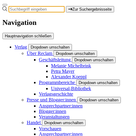
Zur Suchergebnisseite
Navigation
Hauptnavigation schließen
Verlag
Dropdown umschalten
Über Reclam
Dropdown umschalten
Geschäftsleitung
Dropdown umschalten
Melanie Michelbrink
Petra Mayer
Alexander Koeppl
Programmbereiche
Dropdown umschalten
Universal-Bibliothek
Verlagsgeschichte
Presse und Blogger:innen
Dropdown umschalten
Ansprechpartner:innen
Blogger:innen
Veranstaltungen
Handel
Dropdown umschalten
Vorschauen
Ansprechpartner:innen