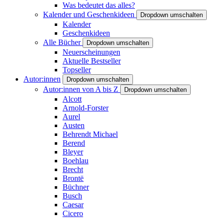
Was bedeutet das alles?
Kalender und Geschenkideen
Dropdown umschalten
Kalender
Geschenkideen
Alle Bücher
Dropdown umschalten
Neuerscheinungen
Aktuelle Bestseller
Topseller
Autor:innen
Dropdown umschalten
Autor:innen von A bis Z
Dropdown umschalten
Alcott
Arnold-Forster
Aurel
Austen
Behrendt Michael
Berend
Bleyer
Boehlau
Brecht
Brontë
Büchner
Busch
Caesar
Cicero