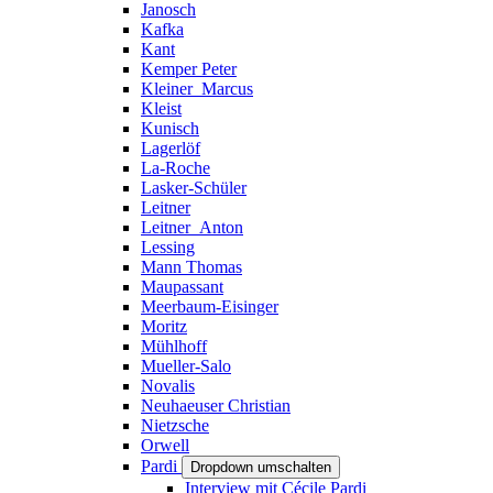
Janosch
Kafka
Kant
Kemper Peter
Kleiner_Marcus
Kleist
Kunisch
Lagerlöf
La-Roche
Lasker-Schüler
Leitner
Leitner_Anton
Lessing
Mann Thomas
Maupassant
Meerbaum-Eisinger
Moritz
Mühlhoff
Mueller-Salo
Novalis
Neuhaeuser Christian
Nietzsche
Orwell
Pardi
Dropdown umschalten
Interview mit Cécile Pardi