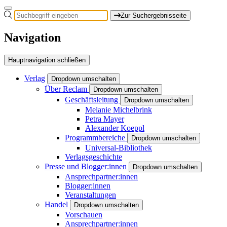
Zur Suchergebnisseite
Navigation
Hauptnavigation schließen
Verlag
Dropdown umschalten
Über Reclam
Dropdown umschalten
Geschäftsleitung
Dropdown umschalten
Melanie Michelbrink
Petra Mayer
Alexander Koeppl
Programmbereiche
Dropdown umschalten
Universal-Bibliothek
Verlagsgeschichte
Presse und Blogger:innen
Dropdown umschalten
Ansprechpartner:innen
Blogger:innen
Veranstaltungen
Handel
Dropdown umschalten
Vorschauen
Ansprechpartner:innen