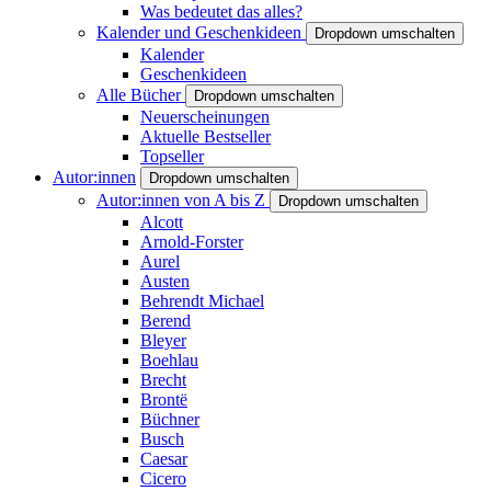
Was bedeutet das alles?
Kalender und Geschenkideen
Dropdown umschalten
Kalender
Geschenkideen
Alle Bücher
Dropdown umschalten
Neuerscheinungen
Aktuelle Bestseller
Topseller
Autor:innen
Dropdown umschalten
Autor:innen von A bis Z
Dropdown umschalten
Alcott
Arnold-Forster
Aurel
Austen
Behrendt Michael
Berend
Bleyer
Boehlau
Brecht
Brontë
Büchner
Busch
Caesar
Cicero