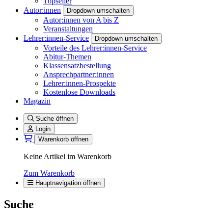
Topseller
Autor:innen
Dropdown umschalten
Autor:innen von A bis Z
Veranstaltungen
Lehrer:innen-Service
Dropdown umschalten
Vorteile des Lehrer:innen-Service
Abitur-Themen
Klassensatzbestellung
Ansprechpartner:innen
Lehrer:innen-Prospekte
Kostenlose Downloads
Magazin
Suche öffnen
Login
Warenkorb öffnen
Keine Artikel im Warenkorb
Zum Warenkorb
Hauptnavigation öffnen
Suche