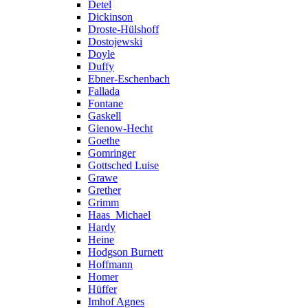
Detel
Dickinson
Droste-Hülshoff
Dostojewski
Doyle
Duffy
Ebner-Eschenbach
Fallada
Fontane
Gaskell
Gienow-Hecht
Goethe
Gomringer
Gottsched Luise
Grawe
Grether
Grimm
Haas_Michael
Hardy
Heine
Hodgson Burnett
Hoffmann
Homer
Hüffer
Imhof Agnes