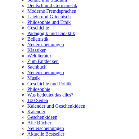
Deutsch und Germanistik
Moderne Fremdsprachen
Latein und Griechisch
Philosophie und Ethik
Geschichte
Pädagogik und Didaktik
Belletristik
Neuerscheinungen
Klassiker
Weltliteratur
Zum Entdecken
Sachbuch
Neuerscheinungen
Musik
Geschichte und Politik
Philosophie
Was bedeutet das alles?
100 Seiten
Kalender und Geschenkideen
Kalender
Geschenkideen
Alle Bücher
Neuerscheinungen
Aktuelle Bestseller