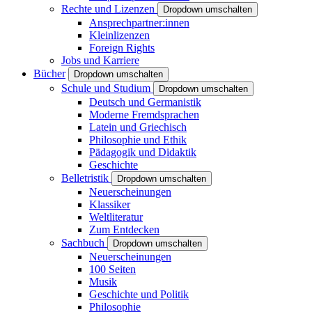
Rechte und Lizenzen
Dropdown umschalten
Ansprechpartner:innen
Kleinlizenzen
Foreign Rights
Jobs und Karriere
Bücher
Dropdown umschalten
Schule und Studium
Dropdown umschalten
Deutsch und Germanistik
Moderne Fremdsprachen
Latein und Griechisch
Philosophie und Ethik
Pädagogik und Didaktik
Geschichte
Belletristik
Dropdown umschalten
Neuerscheinungen
Klassiker
Weltliteratur
Zum Entdecken
Sachbuch
Dropdown umschalten
Neuerscheinungen
100 Seiten
Musik
Geschichte und Politik
Philosophie