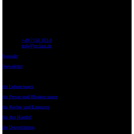
Philipp Reclam jun. Verlag GmbH
Siemensstr. 32
71254 Ditzingen
Deutschland
Telefon:
+49 7156 163-0
E-Mail:
info@reclam.de
Kontakt
Newsletter
Service
für Lehrer:innen
für Presse und Blogger:innen
für Rechte und Lizenzen
für den Handel
für Dozent:innen