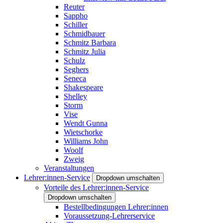
Reuter
Sappho
Schiller
Schmidbauer
Schmitz Barbara
Schmitz Julia
Schulz
Seghers
Seneca
Shakespeare
Shelley
Storm
Vise
Wendt Gunna
Wietschorke
Williams John
Woolf
Zweig
Veranstaltungen
Lehrer:innen-Service
Dropdown umschalten
Vorteile des Lehrer:innen-Service
Dropdown umschalten
Bestellbedingungen Lehrer:innen
Voraussetzung-Lehrerservice