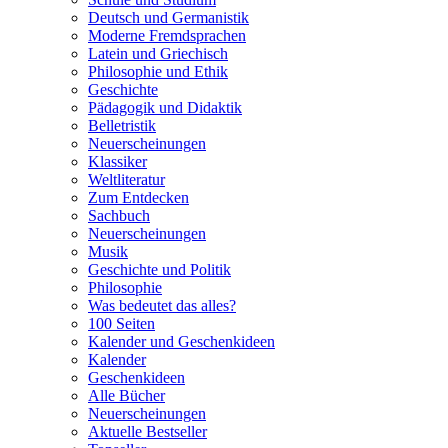
Deutsch und Germanistik
Moderne Fremdsprachen
Latein und Griechisch
Philosophie und Ethik
Geschichte
Pädagogik und Didaktik
Belletristik
Neuerscheinungen
Klassiker
Weltliteratur
Zum Entdecken
Sachbuch
Neuerscheinungen
Musik
Geschichte und Politik
Philosophie
Was bedeutet das alles?
100 Seiten
Kalender und Geschenkideen
Kalender
Geschenkideen
Alle Bücher
Neuerscheinungen
Aktuelle Bestseller