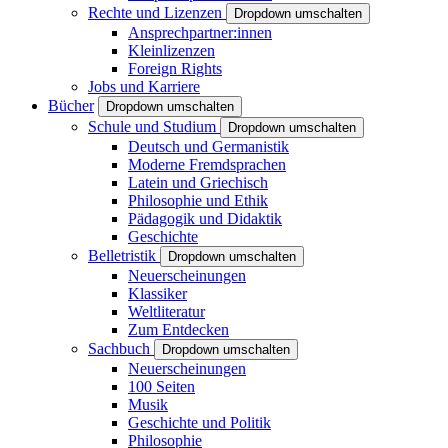
Rechte und Lizenzen
Dropdown umschalten
Ansprechpartner:innen
Kleinlizenzen
Foreign Rights
Jobs und Karriere
Bücher
Dropdown umschalten
Schule und Studium
Dropdown umschalten
Deutsch und Germanistik
Moderne Fremdsprachen
Latein und Griechisch
Philosophie und Ethik
Pädagogik und Didaktik
Geschichte
Belletristik
Dropdown umschalten
Neuerscheinungen
Klassiker
Weltliteratur
Zum Entdecken
Sachbuch
Dropdown umschalten
Neuerscheinungen
100 Seiten
Musik
Geschichte und Politik
Philosophie