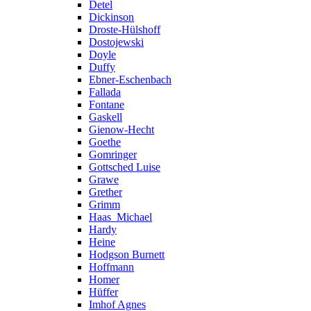
Detel
Dickinson
Droste-Hülshoff
Dostojewski
Doyle
Duffy
Ebner-Eschenbach
Fallada
Fontane
Gaskell
Gienow-Hecht
Goethe
Gomringer
Gottsched Luise
Grawe
Grether
Grimm
Haas_Michael
Hardy
Heine
Hodgson Burnett
Hoffmann
Homer
Hüffer
Imhof Agnes