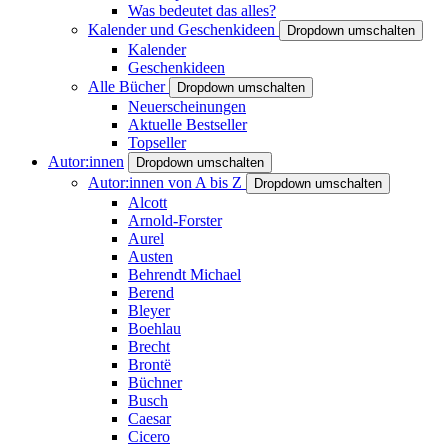
Was bedeutet das alles?
Kalender und Geschenkideen
Dropdown umschalten
Kalender
Geschenkideen
Alle Bücher
Dropdown umschalten
Neuerscheinungen
Aktuelle Bestseller
Topseller
Autor:innen
Dropdown umschalten
Autor:innen von A bis Z
Dropdown umschalten
Alcott
Arnold-Forster
Aurel
Austen
Behrendt Michael
Berend
Bleyer
Boehlau
Brecht
Brontë
Büchner
Busch
Caesar
Cicero