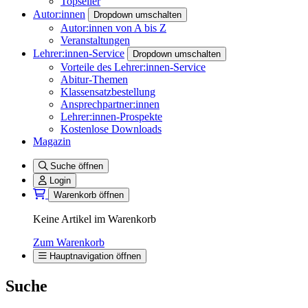
Topseller
Autor:innen
Dropdown umschalten
Autor:innen von A bis Z
Veranstaltungen
Lehrer:innen-Service
Dropdown umschalten
Vorteile des Lehrer:innen-Service
Abitur-Themen
Klassensatzbestellung
Ansprechpartner:innen
Lehrer:innen-Prospekte
Kostenlose Downloads
Magazin
Suche öffnen
Login
Warenkorb öffnen
Keine Artikel im Warenkorb
Zum Warenkorb
Hauptnavigation öffnen
Suche