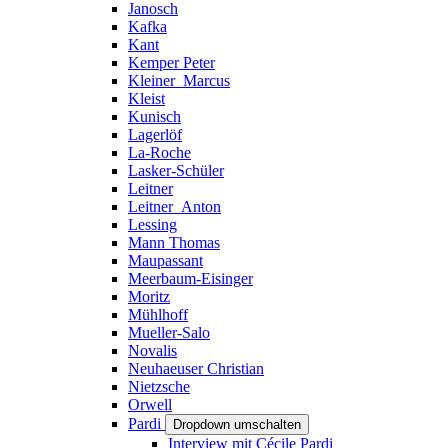
Janosch
Kafka
Kant
Kemper Peter
Kleiner_Marcus
Kleist
Kunisch
Lagerlöf
La-Roche
Lasker-Schüler
Leitner
Leitner_Anton
Lessing
Mann Thomas
Maupassant
Meerbaum-Eisinger
Moritz
Mühlhoff
Mueller-Salo
Novalis
Neuhaeuser Christian
Nietzsche
Orwell
Pardi
Dropdown umschalten
Interview mit Cécile Pardi