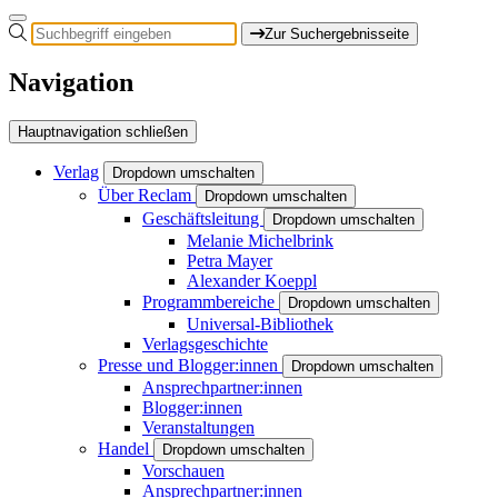
Zur Suchergebnisseite
Navigation
Hauptnavigation schließen
Verlag
Dropdown umschalten
Über Reclam
Dropdown umschalten
Geschäftsleitung
Dropdown umschalten
Melanie Michelbrink
Petra Mayer
Alexander Koeppl
Programmbereiche
Dropdown umschalten
Universal-Bibliothek
Verlagsgeschichte
Presse und Blogger:innen
Dropdown umschalten
Ansprechpartner:innen
Blogger:innen
Veranstaltungen
Handel
Dropdown umschalten
Vorschauen
Ansprechpartner:innen