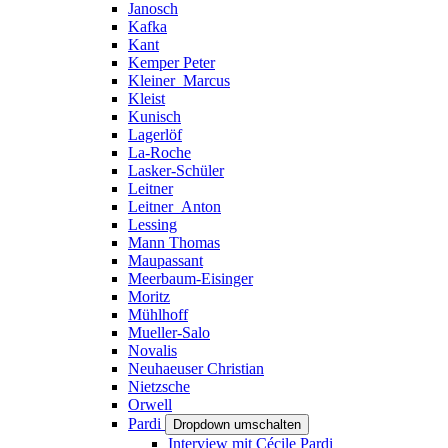
Janosch
Kafka
Kant
Kemper Peter
Kleiner_Marcus
Kleist
Kunisch
Lagerlöf
La-Roche
Lasker-Schüler
Leitner
Leitner_Anton
Lessing
Mann Thomas
Maupassant
Meerbaum-Eisinger
Moritz
Mühlhoff
Mueller-Salo
Novalis
Neuhaeuser Christian
Nietzsche
Orwell
Pardi
Dropdown umschalten
Interview mit Cécile Pardi