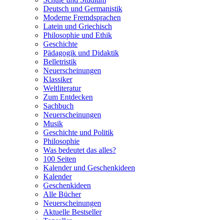
Deutsch und Germanistik
Moderne Fremdsprachen
Latein und Griechisch
Philosophie und Ethik
Geschichte
Pädagogik und Didaktik
Belletristik
Neuerscheinungen
Klassiker
Weltliteratur
Zum Entdecken
Sachbuch
Neuerscheinungen
Musik
Geschichte und Politik
Philosophie
Was bedeutet das alles?
100 Seiten
Kalender und Geschenkideen
Kalender
Geschenkideen
Alle Bücher
Neuerscheinungen
Aktuelle Bestseller