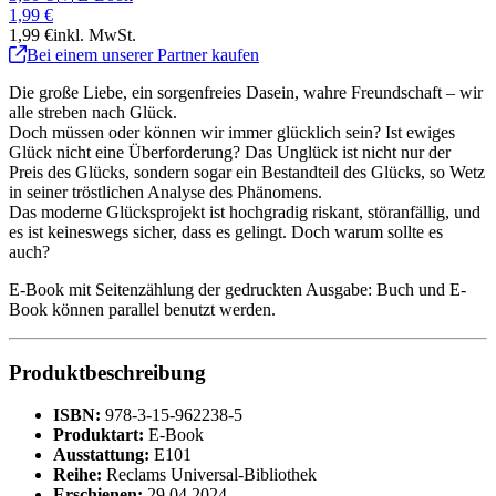
1,99 €
1,99 €
inkl. MwSt.
Bei einem unserer Partner kaufen
Die große Liebe, ein sorgenfreies Dasein, wahre Freundschaft – wir
alle streben nach Glück.
Doch müssen oder können wir immer glücklich sein? Ist ewiges
Glück nicht eine Überforderung? Das Unglück ist nicht nur der
Preis des Glücks, sondern sogar ein Bestandteil des Glücks, so Wetz
in seiner tröstlichen Analyse des Phänomens.
Das moderne Glücksprojekt ist hochgradig riskant, störanfällig, und
es ist keineswegs sicher, dass es gelingt. Doch warum sollte es
auch?
E-Book mit Seitenzählung der gedruckten Ausgabe: Buch und E-
Book können parallel benutzt werden.
Produktbeschreibung
ISBN:
978-3-15-962238-5
Produktart:
E-Book
Ausstattung:
E101
Reihe:
Reclams Universal-Bibliothek
Erschienen:
29.04.2024