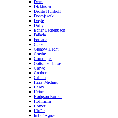
Detel
Dickinson
Droste-Hülshoff
Dostojewski
Doyle
Duffy
Ebner-Eschenbach
Fallada
Fontane
Gaskell
Gienow-Hecht
Goethe
Gomringer
Gottsched Luise
Grawe
Grether
Grimm
Haas_Michael
Hardy
Heine
Hodgson Burnett
Hoffmann
Homer
Hüffer
Imhof Agnes