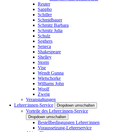
Reuter
Sappho
Schiller
Schmidbauer
Schmitz Barbara
Schmitz Julia
Schulz
Seghers
Seneca
Shakespeare
Shelley
Storm
Vise
Wendt Gunna
Wietschorke
Williams John
Woolf
Zweig
Veranstaltungen
Lehrer:innen-Service
Dropdown umschalten
Vorteile des Lehrer:innen-Service
Dropdown umschalten
Bestellbedingungen Lehrer:innen
Voraussetzung-Lehrerservice