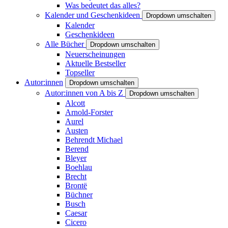
Was bedeutet das alles?
Kalender und Geschenkideen
Dropdown umschalten
Kalender
Geschenkideen
Alle Bücher
Dropdown umschalten
Neuerscheinungen
Aktuelle Bestseller
Topseller
Autor:innen
Dropdown umschalten
Autor:innen von A bis Z
Dropdown umschalten
Alcott
Arnold-Forster
Aurel
Austen
Behrendt Michael
Berend
Bleyer
Boehlau
Brecht
Brontë
Büchner
Busch
Caesar
Cicero