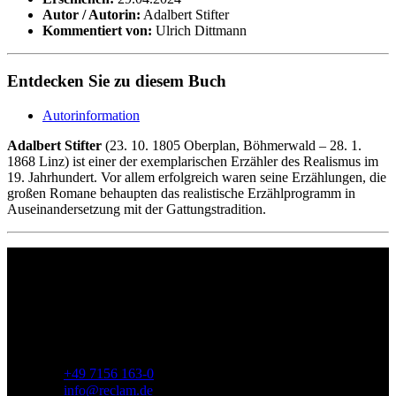
Autor / Autorin:
Adalbert Stifter
Kommentiert von:
Ulrich Dittmann
Entdecken Sie zu diesem Buch
Autorinformation
Adalbert Stifter
(23. 10. 1805 Oberplan, Böhmerwald – 28. 1.
1868 Linz) ist einer der exemplarischen Erzähler des Realismus im
19. Jahrhundert. Vor allem erfolgreich waren seine Erzählungen, die
großen Romane behaupten das realistische Erzählprogramm in
Auseinandersetzung mit der Gattungstradition.
Philipp Reclam jun. Verlag GmbH
Siemensstr. 32
71254 Ditzingen
Deutschland
Telefon:
+49 7156 163-0
E-Mail:
info@reclam.de