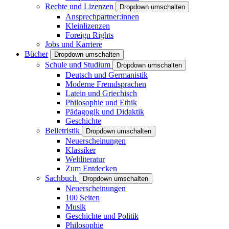
Rechte und Lizenzen
Dropdown umschalten
Ansprechpartner:innen
Kleinlizenzen
Foreign Rights
Jobs und Karriere
Bücher
Dropdown umschalten
Schule und Studium
Dropdown umschalten
Deutsch und Germanistik
Moderne Fremdsprachen
Latein und Griechisch
Philosophie und Ethik
Pädagogik und Didaktik
Geschichte
Belletristik
Dropdown umschalten
Neuerscheinungen
Klassiker
Weltliteratur
Zum Entdecken
Sachbuch
Dropdown umschalten
Neuerscheinungen
100 Seiten
Musik
Geschichte und Politik
Philosophie