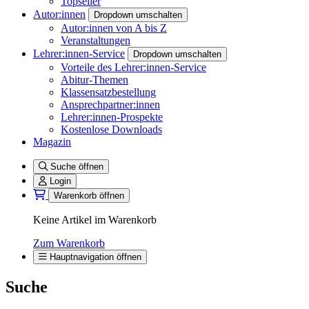
Topseller
Autor:innen
Dropdown umschalten
Autor:innen von A bis Z
Veranstaltungen
Lehrer:innen-Service
Dropdown umschalten
Vorteile des Lehrer:innen-Service
Abitur-Themen
Klassensatzbestellung
Ansprechpartner:innen
Lehrer:innen-Prospekte
Kostenlose Downloads
Magazin
Suche öffnen
Login
Warenkorb öffnen
Keine Artikel im Warenkorb
Zum Warenkorb
Hauptnavigation öffnen
Suche