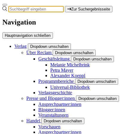
Zur Suchergebnisseite
Navigation
Hauptnavigation schließen
Verlag
Dropdown umschalten
Über Reclam
Dropdown umschalten
Geschäftsleitung
Dropdown umschalten
Melanie Michelbrink
Petra Mayer
Alexander Koeppl
Programmbereiche
Dropdown umschalten
Universal-Bibliothek
Verlagsgeschichte
Presse und Blogger:innen
Dropdown umschalten
Ansprechpartner:innen
Blogger:innen
Veranstaltungen
Handel
Dropdown umschalten
Vorschauen
Ansprechpartner:innen