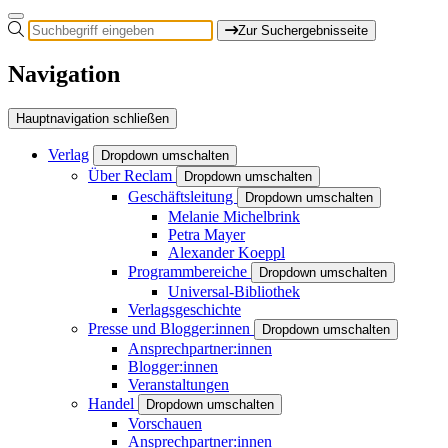
Zur Suchergebnisseite
Navigation
Hauptnavigation schließen
Verlag
Dropdown umschalten
Über Reclam
Dropdown umschalten
Geschäftsleitung
Dropdown umschalten
Melanie Michelbrink
Petra Mayer
Alexander Koeppl
Programmbereiche
Dropdown umschalten
Universal-Bibliothek
Verlagsgeschichte
Presse und Blogger:innen
Dropdown umschalten
Ansprechpartner:innen
Blogger:innen
Veranstaltungen
Handel
Dropdown umschalten
Vorschauen
Ansprechpartner:innen