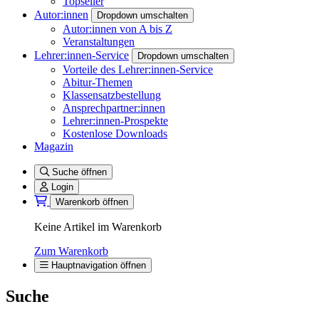
Topseller
Autor:innen
Dropdown umschalten
Autor:innen von A bis Z
Veranstaltungen
Lehrer:innen-Service
Dropdown umschalten
Vorteile des Lehrer:innen-Service
Abitur-Themen
Klassensatzbestellung
Ansprechpartner:innen
Lehrer:innen-Prospekte
Kostenlose Downloads
Magazin
Suche öffnen
Login
Warenkorb öffnen
Keine Artikel im Warenkorb
Zum Warenkorb
Hauptnavigation öffnen
Suche