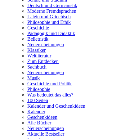
Deutsch und Germanistik
Moderne Fremdsprachen
Latein und Griechisch
Philosophie und Ethik
Geschichte
Pädagogik und Didaktik
Belletristik
Neuerscheinungen
Klassiker
Weltliteratur
Zum Entdecken
Sachbuch
Neuerscheinungen
Musik
Geschichte und Politik
Philosophie
Was bedeutet das alles?
100 Seiten
Kalender und Geschenkideen
Kalender
Geschenkideen
Alle Bücher
Neuerscheinungen
Aktuelle Bestseller