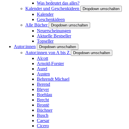
Was bedeutet das alles?
Kalender und Geschenkideen
Dropdown umschalten
Kalender
Geschenkideen
Alle Bücher
Dropdown umschalten
Neuerscheinungen
Aktuelle Bestseller
Topseller
Autor:innen
Dropdown umschalten
Autor:innen von A bis Z
Dropdown umschalten
Alcott
Arnold-Forster
Aurel
Austen
Behrendt Michael
Berend
Bleyer
Boehlau
Brecht
Brontë
Büchner
Busch
Caesar
Cicero