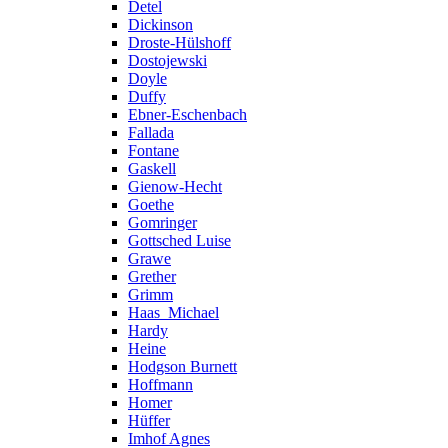
Detel
Dickinson
Droste-Hülshoff
Dostojewski
Doyle
Duffy
Ebner-Eschenbach
Fallada
Fontane
Gaskell
Gienow-Hecht
Goethe
Gomringer
Gottsched Luise
Grawe
Grether
Grimm
Haas_Michael
Hardy
Heine
Hodgson Burnett
Hoffmann
Homer
Hüffer
Imhof Agnes