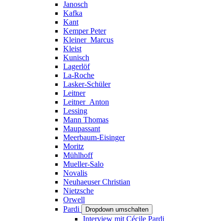
Janosch
Kafka
Kant
Kemper Peter
Kleiner_Marcus
Kleist
Kunisch
Lagerlöf
La-Roche
Lasker-Schüler
Leitner
Leitner_Anton
Lessing
Mann Thomas
Maupassant
Meerbaum-Eisinger
Moritz
Mühlhoff
Mueller-Salo
Novalis
Neuhaeuser Christian
Nietzsche
Orwell
Pardi
Dropdown umschalten
Interview mit Cécile Pardi