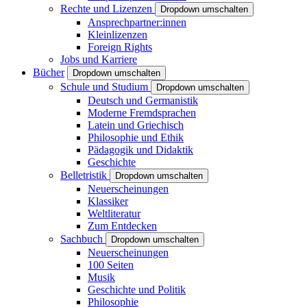
Rechte und Lizenzen
Dropdown umschalten
Ansprechpartner:innen
Kleinlizenzen
Foreign Rights
Jobs und Karriere
Bücher
Dropdown umschalten
Schule und Studium
Dropdown umschalten
Deutsch und Germanistik
Moderne Fremdsprachen
Latein und Griechisch
Philosophie und Ethik
Pädagogik und Didaktik
Geschichte
Belletristik
Dropdown umschalten
Neuerscheinungen
Klassiker
Weltliteratur
Zum Entdecken
Sachbuch
Dropdown umschalten
Neuerscheinungen
100 Seiten
Musik
Geschichte und Politik
Philosophie