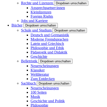
Rechte und Lizenzen
Dropdown umschalten
Ansprechpartner:innen
Kleinlizenzen
Foreign Rights
Jobs und Karriere
Bücher
Dropdown umschalten
Schule und Studium
Dropdown umschalten
Deutsch und Germanistik
Moderne Fremdsprachen
Latein und Griechisch
Philosophie und Ethik
Pädagogik und Didaktik
Geschichte
Belletristik
Dropdown umschalten
Neuerscheinungen
Klassiker
Weltliteratur
Zum Entdecken
Sachbuch
Dropdown umschalten
Neuerscheinungen
100 Seiten
Musik
Geschichte und Politik
Philosophie