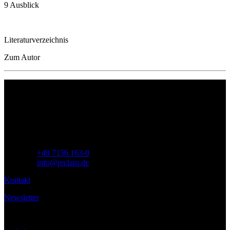
9 Ausblick
Literaturverzeichnis
Zum Autor
Philipp Reclam jun. Verlag GmbH
Siemensstr. 32
71254 Ditzingen
Deutschland
Telefon:
+49 7156 163-0
E-Mail:
info@reclam.de
Kontakt
Newsletter
Service