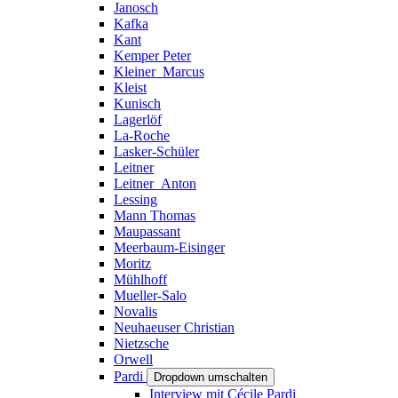
Janosch
Kafka
Kant
Kemper Peter
Kleiner_Marcus
Kleist
Kunisch
Lagerlöf
La-Roche
Lasker-Schüler
Leitner
Leitner_Anton
Lessing
Mann Thomas
Maupassant
Meerbaum-Eisinger
Moritz
Mühlhoff
Mueller-Salo
Novalis
Neuhaeuser Christian
Nietzsche
Orwell
Pardi
Dropdown umschalten
Interview mit Cécile Pardi