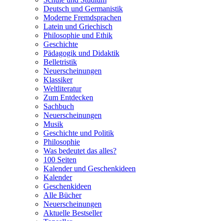
Deutsch und Germanistik
Moderne Fremdsprachen
Latein und Griechisch
Philosophie und Ethik
Geschichte
Pädagogik und Didaktik
Belletristik
Neuerscheinungen
Klassiker
Weltliteratur
Zum Entdecken
Sachbuch
Neuerscheinungen
Musik
Geschichte und Politik
Philosophie
Was bedeutet das alles?
100 Seiten
Kalender und Geschenkideen
Kalender
Geschenkideen
Alle Bücher
Neuerscheinungen
Aktuelle Bestseller