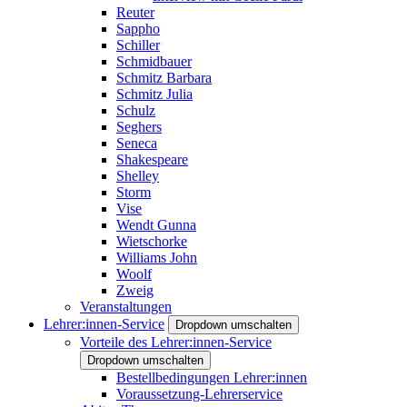
Reuter
Sappho
Schiller
Schmidbauer
Schmitz Barbara
Schmitz Julia
Schulz
Seghers
Seneca
Shakespeare
Shelley
Storm
Vise
Wendt Gunna
Wietschorke
Williams John
Woolf
Zweig
Veranstaltungen
Lehrer:innen-Service
Dropdown umschalten
Vorteile des Lehrer:innen-Service
Dropdown umschalten
Bestellbedingungen Lehrer:innen
Voraussetzung-Lehrerservice