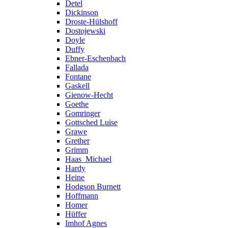
Detel
Dickinson
Droste-Hülshoff
Dostojewski
Doyle
Duffy
Ebner-Eschenbach
Fallada
Fontane
Gaskell
Gienow-Hecht
Goethe
Gomringer
Gottsched Luise
Grawe
Grether
Grimm
Haas_Michael
Hardy
Heine
Hodgson Burnett
Hoffmann
Homer
Hüffer
Imhof Agnes