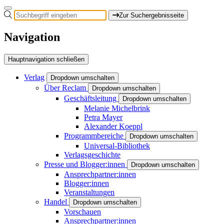
Zur Suchergebnisseite
Navigation
Hauptnavigation schließen
Verlag
Dropdown umschalten
Über Reclam
Dropdown umschalten
Geschäftsleitung
Dropdown umschalten
Melanie Michelbrink
Petra Mayer
Alexander Koeppl
Programmbereiche
Dropdown umschalten
Universal-Bibliothek
Verlagsgeschichte
Presse und Blogger:innen
Dropdown umschalten
Ansprechpartner:innen
Blogger:innen
Veranstaltungen
Handel
Dropdown umschalten
Vorschauen
Ansprechpartner:innen