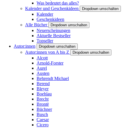
Was bedeutet das alles?
Kalender und Geschenkideen
Dropdown umschalten
Kalender
Geschenkideen
Alle Bücher
Dropdown umschalten
Neuerscheinungen
Aktuelle Bestseller
Topseller
Autor:innen
Dropdown umschalten
Autor:innen von A bis Z
Dropdown umschalten
Alcott
Arnold-Forster
Aurel
Austen
Behrendt Michael
Berend
Bleyer
Boehlau
Brecht
Brontë
Büchner
Busch
Caesar
Cicero