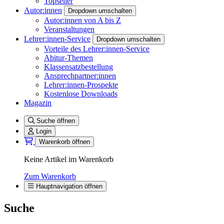
Topseller
Autor:innen
Dropdown umschalten
Autor:innen von A bis Z
Veranstaltungen
Lehrer:innen-Service
Dropdown umschalten
Vorteile des Lehrer:innen-Service
Abitur-Themen
Klassensatzbestellung
Ansprechpartner:innen
Lehrer:innen-Prospekte
Kostenlose Downloads
Magazin
Suche öffnen
Login
Warenkorb öffnen
Keine Artikel im Warenkorb
Zum Warenkorb
Hauptnavigation öffnen
Suche