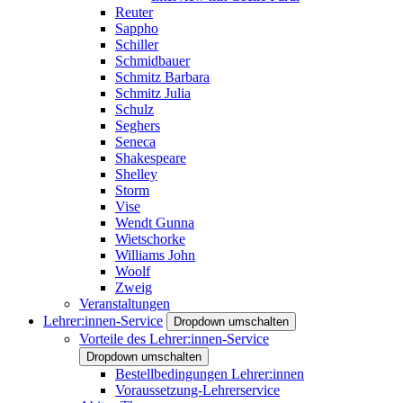
Reuter
Sappho
Schiller
Schmidbauer
Schmitz Barbara
Schmitz Julia
Schulz
Seghers
Seneca
Shakespeare
Shelley
Storm
Vise
Wendt Gunna
Wietschorke
Williams John
Woolf
Zweig
Veranstaltungen
Lehrer:innen-Service
Dropdown umschalten
Vorteile des Lehrer:innen-Service
Dropdown umschalten
Bestellbedingungen Lehrer:innen
Voraussetzung-Lehrerservice