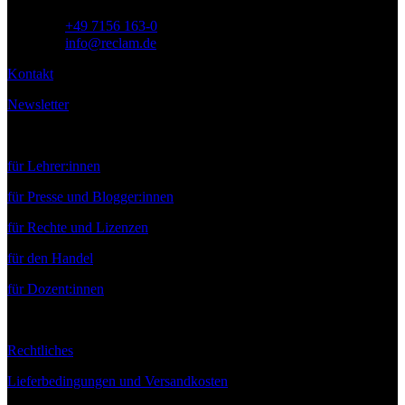
Telefon:
+49 7156 163-0
E-Mail:
info@reclam.de
Kontakt
Newsletter
Service
für Lehrer:innen
für Presse und Blogger:innen
für Rechte und Lizenzen
für den Handel
für Dozent:innen
Rechtliches
Lieferbedingungen und Versandkosten