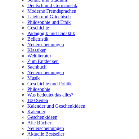
Deutsch und Germanistik
Moderne Fremdsprachen
Latein und Griechisch
Philosophie und Ethik
Geschichte
Pädagogik und Didaktik
Belletristik
Neuerscheinungen
Klassiker
Weltliteratur
Zum Entdecken
Sachbuch
Neuerscheinungen
Musik
Geschichte und Politik
Philosophie
Was bedeutet das alles?
100 Seiten
Kalender und Geschenkideen
Kalender
Geschenkideen
Alle Bücher
Neuerscheinungen
Aktuelle Bestseller