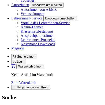
Topseller
Autor:innen
Dropdown umschalten
Autor:innen von A bis Z
Veranstaltungen
Lehrer:innen-Service
Dropdown umschalten
Vorteile des Lehrer:innen-Service
Abitur-Themen
Klassensatzbestellung
Ansprechpartner:innen
Lehrer:innen-Prospekte
Kostenlose Downloads
Magazin
Suche öffnen
Login
Warenkorb öffnen
Keine Artikel im Warenkorb
Zum Warenkorb
Hauptnavigation öffnen
Suche