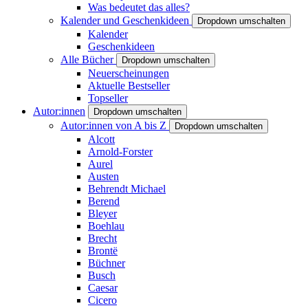
Was bedeutet das alles?
Kalender und Geschenkideen
Dropdown umschalten
Kalender
Geschenkideen
Alle Bücher
Dropdown umschalten
Neuerscheinungen
Aktuelle Bestseller
Topseller
Autor:innen
Dropdown umschalten
Autor:innen von A bis Z
Dropdown umschalten
Alcott
Arnold-Forster
Aurel
Austen
Behrendt Michael
Berend
Bleyer
Boehlau
Brecht
Brontë
Büchner
Busch
Caesar
Cicero