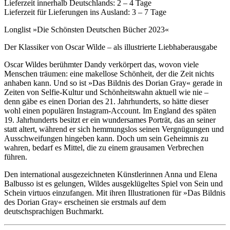
Lieferzeit innerhalb Deutschlands: 2 – 4 Tage
Lieferzeit für Lieferungen ins Ausland: 3 – 7 Tage
Longlist »Die Schönsten Deutschen Bücher 2023«
Der Klassiker von Oscar Wilde – als illustrierte Liebhaberausgabe
Oscar Wildes berühmter Dandy verkörpert das, wovon viele
Menschen träumen: eine makellose Schönheit, der die Zeit nichts
anhaben kann. Und so ist »Das Bildnis des Dorian Gray« gerade in
Zeiten von Selfie-Kultur und Schönheitswahn aktuell wie nie –
denn gäbe es einen Dorian des 21. Jahrhunderts, so hätte dieser
wohl einen populären Instagram-Account. Im England des späten
19. Jahrhunderts besitzt er ein wundersames Porträt, das an seiner
statt altert, während er sich hemmungslos seinen Vergnügungen und
Ausschweifungen hingeben kann. Doch um sein Geheimnis zu
wahren, bedarf es Mittel, die zu einem grausamen Verbrechen
führen.
Den international ausgezeichneten Künstlerinnen Anna und Elena
Balbusso ist es gelungen, Wildes ausgeklügeltes Spiel von Sein und
Schein virtuos einzufangen. Mit ihren Illustrationen für »Das Bildnis
des Dorian Gray« erscheinen sie erstmals auf dem
deutschsprachigen Buchmarkt.