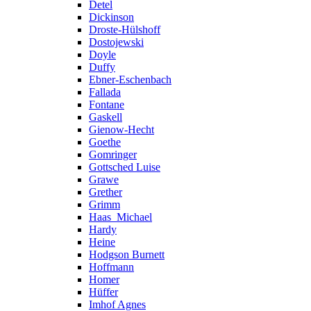
Detel
Dickinson
Droste-Hülshoff
Dostojewski
Doyle
Duffy
Ebner-Eschenbach
Fallada
Fontane
Gaskell
Gienow-Hecht
Goethe
Gomringer
Gottsched Luise
Grawe
Grether
Grimm
Haas_Michael
Hardy
Heine
Hodgson Burnett
Hoffmann
Homer
Hüffer
Imhof Agnes