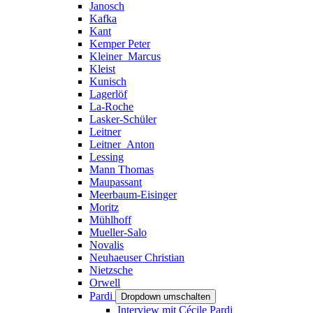
Janosch
Kafka
Kant
Kemper Peter
Kleiner_Marcus
Kleist
Kunisch
Lagerlöf
La-Roche
Lasker-Schüler
Leitner
Leitner_Anton
Lessing
Mann Thomas
Maupassant
Meerbaum-Eisinger
Moritz
Mühlhoff
Mueller-Salo
Novalis
Neuhaeuser Christian
Nietzsche
Orwell
Pardi
Dropdown umschalten
Interview mit Cécile Pardi