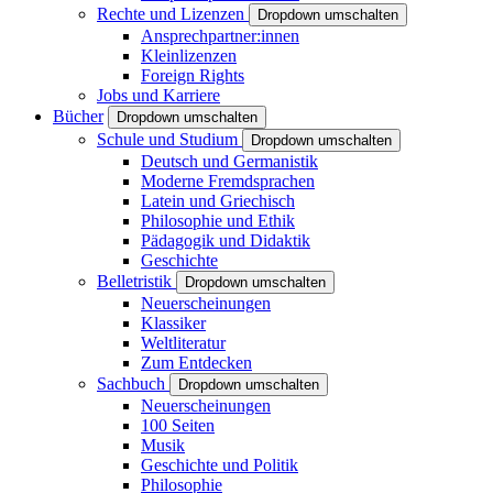
Rechte und Lizenzen
Dropdown umschalten
Ansprechpartner:innen
Kleinlizenzen
Foreign Rights
Jobs und Karriere
Bücher
Dropdown umschalten
Schule und Studium
Dropdown umschalten
Deutsch und Germanistik
Moderne Fremdsprachen
Latein und Griechisch
Philosophie und Ethik
Pädagogik und Didaktik
Geschichte
Belletristik
Dropdown umschalten
Neuerscheinungen
Klassiker
Weltliteratur
Zum Entdecken
Sachbuch
Dropdown umschalten
Neuerscheinungen
100 Seiten
Musik
Geschichte und Politik
Philosophie