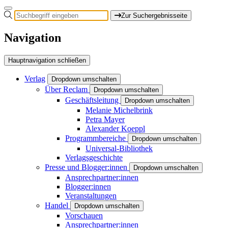
Zur Suchergebnisseite
Navigation
Hauptnavigation schließen
Verlag
Dropdown umschalten
Über Reclam
Dropdown umschalten
Geschäftsleitung
Dropdown umschalten
Melanie Michelbrink
Petra Mayer
Alexander Koeppl
Programmbereiche
Dropdown umschalten
Universal-Bibliothek
Verlagsgeschichte
Presse und Blogger:innen
Dropdown umschalten
Ansprechpartner:innen
Blogger:innen
Veranstaltungen
Handel
Dropdown umschalten
Vorschauen
Ansprechpartner:innen