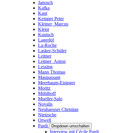
Janosch
Kafka
Kant
Kemper Peter
Kleiner_Marcus
Kleist
Kunisch
Lagerlöf
La-Roche
Lasker-Schüler
Leitner
Leitner_Anton
Lessing
Mann Thomas
Maupassant
Meerbaum-Eisinger
Moritz
Mühlhoff
Mueller-Salo
Novalis
Neuhaeuser Christian
Nietzsche
Orwell
Pardi
Dropdown umschalten
Interview mit Cécile Pardi