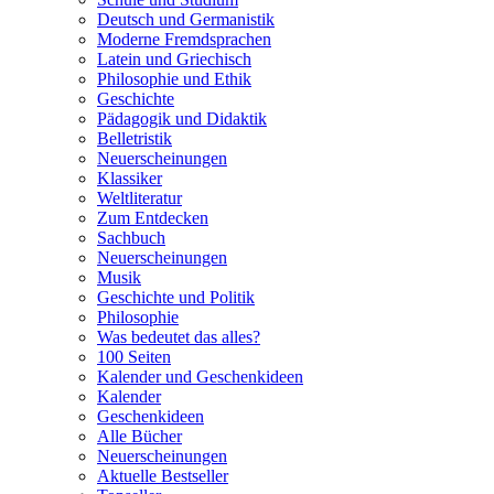
Deutsch und Germanistik
Moderne Fremdsprachen
Latein und Griechisch
Philosophie und Ethik
Geschichte
Pädagogik und Didaktik
Belletristik
Neuerscheinungen
Klassiker
Weltliteratur
Zum Entdecken
Sachbuch
Neuerscheinungen
Musik
Geschichte und Politik
Philosophie
Was bedeutet das alles?
100 Seiten
Kalender und Geschenkideen
Kalender
Geschenkideen
Alle Bücher
Neuerscheinungen
Aktuelle Bestseller