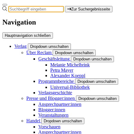
Zur Suchergebnisseite
Navigation
Hauptnavigation schließen
Verlag
Dropdown umschalten
Über Reclam
Dropdown umschalten
Geschäftsleitung
Dropdown umschalten
Melanie Michelbrink
Petra Mayer
Alexander Koeppl
Programmbereiche
Dropdown umschalten
Universal-Bibliothek
Verlagsgeschichte
Presse und Blogger:innen
Dropdown umschalten
Ansprechpartner:innen
Blogger:innen
Veranstaltungen
Handel
Dropdown umschalten
Vorschauen
Ansprechpartner:innen