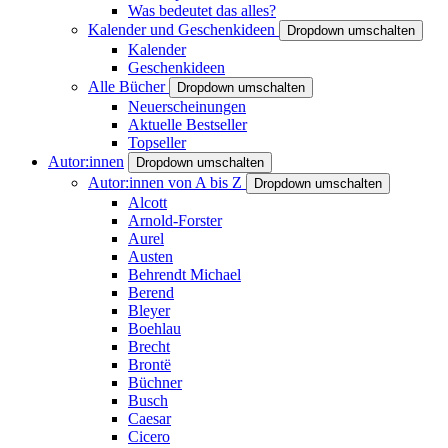
Was bedeutet das alles?
Kalender und Geschenkideen
Dropdown umschalten
Kalender
Geschenkideen
Alle Bücher
Dropdown umschalten
Neuerscheinungen
Aktuelle Bestseller
Topseller
Autor:innen
Dropdown umschalten
Autor:innen von A bis Z
Dropdown umschalten
Alcott
Arnold-Forster
Aurel
Austen
Behrendt Michael
Berend
Bleyer
Boehlau
Brecht
Brontë
Büchner
Busch
Caesar
Cicero