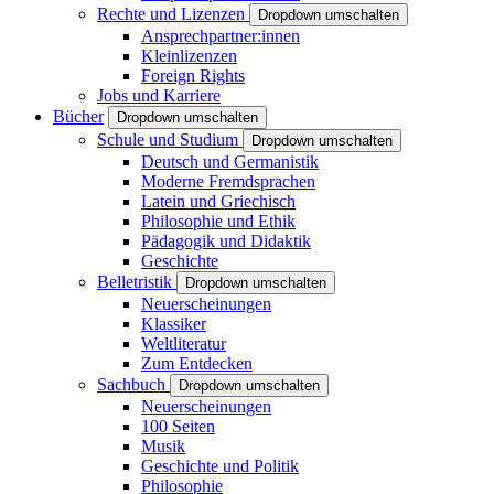
Rechte und Lizenzen
Dropdown umschalten
Ansprechpartner:innen
Kleinlizenzen
Foreign Rights
Jobs und Karriere
Bücher
Dropdown umschalten
Schule und Studium
Dropdown umschalten
Deutsch und Germanistik
Moderne Fremdsprachen
Latein und Griechisch
Philosophie und Ethik
Pädagogik und Didaktik
Geschichte
Belletristik
Dropdown umschalten
Neuerscheinungen
Klassiker
Weltliteratur
Zum Entdecken
Sachbuch
Dropdown umschalten
Neuerscheinungen
100 Seiten
Musik
Geschichte und Politik
Philosophie