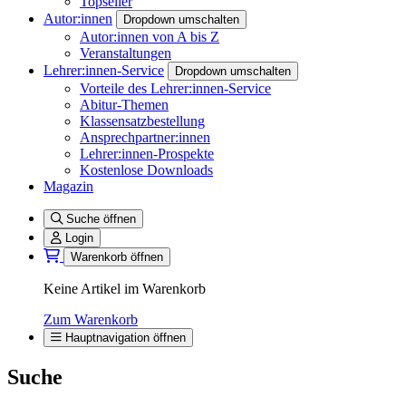
Topseller
Autor:innen
Dropdown umschalten
Autor:innen von A bis Z
Veranstaltungen
Lehrer:innen-Service
Dropdown umschalten
Vorteile des Lehrer:innen-Service
Abitur-Themen
Klassensatzbestellung
Ansprechpartner:innen
Lehrer:innen-Prospekte
Kostenlose Downloads
Magazin
Suche öffnen
Login
Warenkorb öffnen
Keine Artikel im Warenkorb
Zum Warenkorb
Hauptnavigation öffnen
Suche