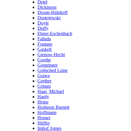
Detel
Dickinson
Droste-Hülshoff
Dostojewski
Doyle
Duffy
Ebner-Eschenbach
Fallada
Fontane
Gaskell
Gienow-Hecht
Goethe
Gomringer
Gottsched Luise
Grawe
Grether
Grimm
Haas_Michael
Hardy
Heine
Hodgson Burnett
Hoffmann
Homer
Hüffer
Imhof Agnes